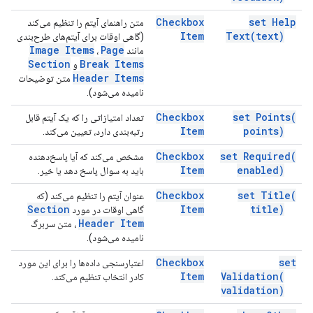
Checkbox
set Help
متن راهنمای آیتم را تنظیم می‌کند
Item
Text(
text)
(گاهی اوقات برای آیتم‌های طرح‌بندی
Image Items
Page
مانند
،
Section
Break Items
و
Header Items
متن توضیحات
نامیده می‌شود).
Checkbox
set
Points(
تعداد امتیازاتی را که یک آیتم قابل
Item
points)
رتبه‌بندی دارد، تعیین می‌کند.
Checkbox
set
Required(
مشخص می‌کند که آیا پاسخ‌دهنده
Item
enabled)
باید به سوال پاسخ دهد یا خیر.
Checkbox
set
Title(
عنوان آیتم را تنظیم می‌کند (که
Section
Item
title)
گاهی اوقات در مورد
Header Item
، متن سربرگ
نامیده می‌شود).
Checkbox
set
اعتبارسنجی داده‌ها را برای این مورد
Item
Validation(
کادر انتخاب تنظیم می‌کند.
validation)