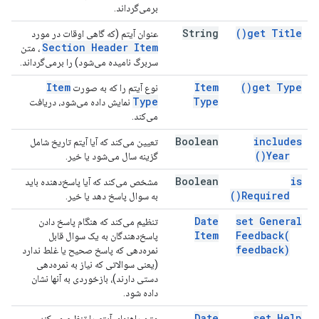
برمی‌گرداند.
String
)
get
Title(
عنوان آیتم (که گاهی اوقات در مورد
Section Header Item
، متن
سربرگ نامیده می‌شود) را برمی‌گرداند.
Item
Item
)
get
Type(
نوع آیتم را که به صورت
Type
Type
نمایش داده می‌شود، دریافت
می‌کند.
Boolean
includes
تعیین می‌کند که آیا آیتم تاریخ شامل
)
Year(
گزینه سال می‌شود یا خیر.
Boolean
is
مشخص می‌کند که آیا پاسخ‌دهنده باید
)
Required(
به سوال پاسخ دهد یا خیر.
Date
set General
تنظیم می‌کند که هنگام پاسخ دادن
Item
Feedback(
پاسخ‌دهندگان به یک سوال قابل
feedback)
نمره‌دهی که پاسخ صحیح یا غلط ندارد
(یعنی سوالاتی که نیاز به نمره‌دهی
دستی دارند)، بازخوردی به آنها نشان
داده شود.
Date
set Help
متن راهنمای آیتم را تنظیم می‌کند