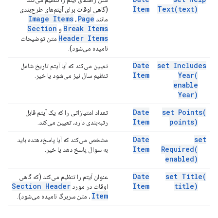
Item
Text(
text)
(گاهی اوقات برای آیتم‌های طرح‌بندی
Image Items
Page
مانند
،
Section
Break Items
و
Header Items
متن توضیحات
نامیده می‌شود).
Date
set Includes
تعیین می‌کند که آیا آیتم تاریخ شامل
Item
Year(
تنظیم سال نیز می‌شود یا خیر.
enable
Year)
Date
set
Points(
تعداد امتیازاتی را که یک آیتم قابل
Item
points)
رتبه‌بندی دارد، تعیین می‌کند.
Date
set
مشخص می‌کند که آیا پاسخ‌دهنده باید
Item
Required(
به سوال پاسخ دهد یا خیر.
enabled)
Date
set
Title(
عنوان آیتم را تنظیم می‌کند (که گاهی
Section Header
Item
title)
اوقات در مورد
Item
، متن سربرگ نامیده می‌شود).