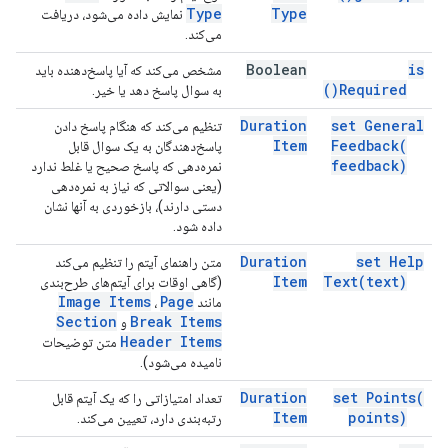
Type
Type
نمایش داده می‌شود، دریافت
می‌کند.
Boolean
is
مشخص می‌کند که آیا پاسخ‌دهنده باید
)
Required(
به سوال پاسخ دهد یا خیر.
Duration
set General
تنظیم می‌کند که هنگام پاسخ دادن
Item
Feedback(
پاسخ‌دهندگان به یک سوال قابل
feedback)
نمره‌دهی که پاسخ صحیح یا غلط ندارد
(یعنی سوالاتی که نیاز به نمره‌دهی
دستی دارند)، بازخوردی به آنها نشان
داده شود.
Duration
set Help
متن راهنمای آیتم را تنظیم می‌کند
Item
Text(
text)
(گاهی اوقات برای آیتم‌های طرح‌بندی
Image Items
Page
مانند
،
Section
Break Items
و
Header Items
متن توضیحات
نامیده می‌شود).
Duration
set
Points(
تعداد امتیازاتی را که یک آیتم قابل
Item
points)
رتبه‌بندی دارد، تعیین می‌کند.