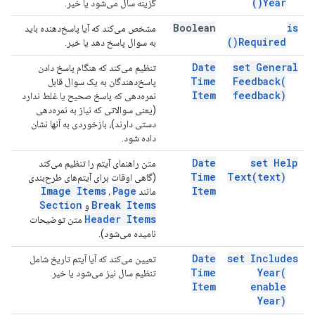
)
Year(
گزینه سال می‌شود یا خیر.
Boolean
is
مشخص می‌کند که آیا پاسخ‌دهنده باید
)
Required(
به سوال پاسخ دهد یا خیر.
Date
set General
تنظیم می‌کند که هنگام پاسخ دادن
Time
Feedback(
پاسخ‌دهندگان به یک سوال قابل
Item
feedback)
نمره‌دهی که پاسخ صحیح یا غلط ندارد
(یعنی سوالاتی که نیاز به نمره‌دهی
دستی دارند)، بازخوردی به آنها نشان
داده شود.
Date
set Help
متن راهنمای آیتم را تنظیم می‌کند
Time
Text(
text)
(گاهی اوقات برای آیتم‌های طرح‌بندی
Image Items
Page
Item
مانند
،
Section
Break Items
و
Header Items
متن توضیحات
نامیده می‌شود).
Date
set Includes
تعیین می‌کند که آیا آیتم تاریخ شامل
Time
Year(
تنظیم سال نیز می‌شود یا خیر.
Item
enable
Year)