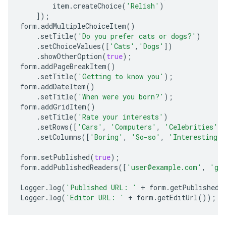
item
.
createChoice
(
'Relish'
)
]);
form
.
addMultipleChoiceItem
()
.
setTitle
(
'Do you prefer cats or dogs?'
)
.
setChoiceValues
([
'Cats'
,
'Dogs'
])
.
showOtherOption
(
true
);
form
.
addPageBreakItem
()
.
setTitle
(
'Getting to know you'
);
form
.
addDateItem
()
.
setTitle
(
'When were you born?'
);
form
.
addGridItem
()
.
setTitle
(
'Rate your interests'
)
.
setRows
([
'Cars'
,
'Computers'
,
'Celebrities'
]
.
setColumns
([
'Boring'
,
'So-so'
,
'Interesting'
form
.
setPublished
(
true
);
form
.
addPublishedReaders
([
'user@example.com'
,
'gr
Logger
.
log
(
'Published URL: '
+
form
.
getPublishedU
Logger
.
log
(
'Editor URL: '
+
form
.
getEditUrl
());