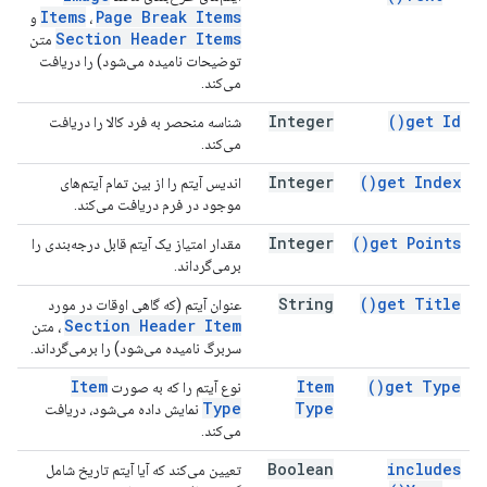
Items
Page Break Items
،
و
Section Header Items
متن
توضیحات نامیده می‌شود) را دریافت
می‌کند.
Integer
)
get
Id(
شناسه منحصر به فرد کالا را دریافت
می‌کند.
Integer
)
get
Index(
اندیس آیتم را از بین تمام آیتم‌های
موجود در فرم دریافت می‌کند.
Integer
)
get
Points(
مقدار امتیاز یک آیتم قابل درجه‌بندی را
برمی‌گرداند.
String
)
get
Title(
عنوان آیتم (که گاهی اوقات در مورد
Section Header Item
، متن
سربرگ نامیده می‌شود) را برمی‌گرداند.
Item
Item
)
get
Type(
نوع آیتم را که به صورت
Type
Type
نمایش داده می‌شود، دریافت
می‌کند.
Boolean
includes
تعیین می‌کند که آیا آیتم تاریخ شامل