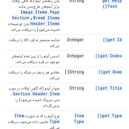
String
get Help
متن راهنمای آیتم (که گاهی اوقات
)
Text(
برای آیتم‌های طرح‌بندی مانند
Image Items
Page
،
Section
Break Items
و
Header Items
متن توضیحات
نامیده می‌شود) را دریافت می‌کند.
Integer
)
get
Id(
شناسه منحصر به فرد کالا را دریافت
می‌کند.
Integer
)
get
Index(
اندیس آیتم را از بین تمام آیتم‌های
موجود در فرم دریافت می‌کند.
String[]
)
get
Rows(
مقادیر هر ردیف در شبکه را دریافت
می‌کند.
String
)
get
Title(
عنوان آیتم (که گاهی اوقات در مورد
Section Header Item
،
متن سربرگ نامیده می‌شود) را
برمی‌گرداند.
Item
Item
)
get
Type(
نوع آیتم را که به صورت
Type
Type
نمایش داده می‌شود، دریافت
می‌کند.