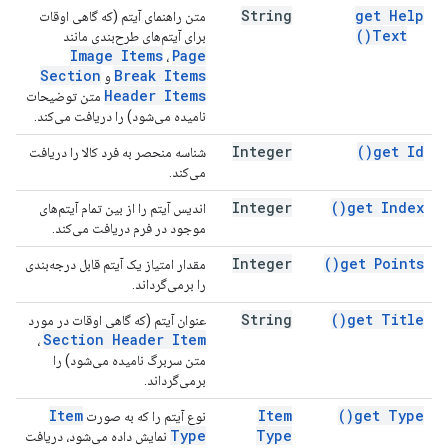
String
get Help
متن راهنمای آیتم (که گاهی اوقات
)
Text(
برای آیتم‌های طرح‌بندی مانند
Image Items
Page
،
Section
Break Items
و
Header Items
متن توضیحات
نامیده می‌شود) را دریافت می‌کند.
Integer
)
get
Id(
شناسه منحصر به فرد کالا را دریافت
می‌کند.
Integer
)
get
Index(
اندیس آیتم را از بین تمام آیتم‌های
موجود در فرم دریافت می‌کند.
Integer
)
get
Points(
مقدار امتیاز یک آیتم قابل درجه‌بندی
را برمی‌گرداند.
String
)
get
Title(
عنوان آیتم (که گاهی اوقات در مورد
Section Header Item
،
متن سربرگ نامیده می‌شود) را
برمی‌گرداند.
Item
Item
)
get
Type(
نوع آیتم را که به صورت
Type
Type
نمایش داده می‌شود، دریافت