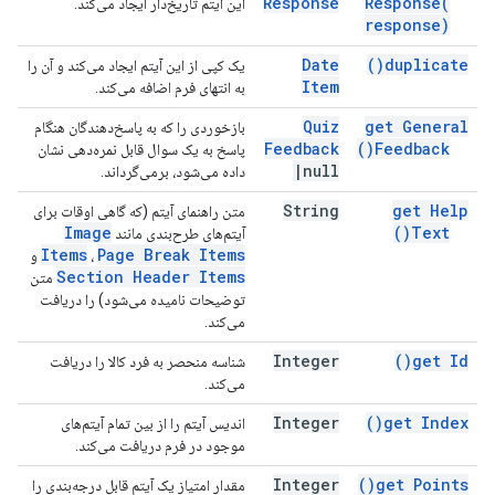
Response
Response(
این آیتم تاریخ‌دار ایجاد می‌کند.
response)
Date
)
duplicate(
یک کپی از این آیتم ایجاد می‌کند و آن را
Item
به انتهای فرم اضافه می‌کند.
Quiz
get General
بازخوردی را که به پاسخ‌دهندگان هنگام
Feedback
)
Feedback(
پاسخ به یک سوال قابل نمره‌دهی نشان
|
null
داده می‌شود، برمی‌گرداند.
String
get Help
متن راهنمای آیتم (که گاهی اوقات برای
Image
)
Text(
آیتم‌های طرح‌بندی مانند
Items
Page Break Items
،
و
Section Header Items
متن
توضیحات نامیده می‌شود) را دریافت
می‌کند.
Integer
)
get
Id(
شناسه منحصر به فرد کالا را دریافت
می‌کند.
Integer
)
get
Index(
اندیس آیتم را از بین تمام آیتم‌های
موجود در فرم دریافت می‌کند.
Integer
)
get
Points(
مقدار امتیاز یک آیتم قابل درجه‌بندی را