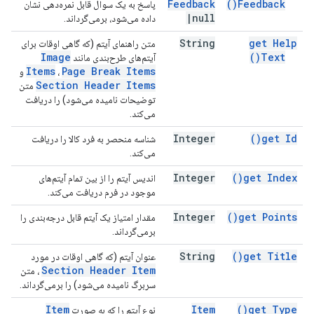
Feedback
)
Feedback(
پاسخ به یک سوال قابل نمره‌دهی نشان
|
null
داده می‌شود، برمی‌گرداند.
String
get Help
متن راهنمای آیتم (که گاهی اوقات برای
Image
)
Text(
آیتم‌های طرح‌بندی مانند
Items
Page Break Items
،
و
Section Header Items
متن
توضیحات نامیده می‌شود) را دریافت
می‌کند.
Integer
)
get
Id(
شناسه منحصر به فرد کالا را دریافت
می‌کند.
Integer
)
get
Index(
اندیس آیتم را از بین تمام آیتم‌های
موجود در فرم دریافت می‌کند.
Integer
)
get
Points(
مقدار امتیاز یک آیتم قابل درجه‌بندی را
برمی‌گرداند.
String
)
get
Title(
عنوان آیتم (که گاهی اوقات در مورد
Section Header Item
، متن
سربرگ نامیده می‌شود) را برمی‌گرداند.
Item
Item
)
get
Type(
نوع آیتم را که به صورت