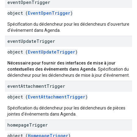
event
Open
Trigger
object (
EventOpenTrigger
)
Spécification du déclencheur pour les déclencheurs d'ouverture
d'événement dans Agenda.
event
Update
Trigger
object (
EventUpdateTrigger
)
Nécessaire pour fournir des interfaces de mise à jour
contextuelles des événements dans Agenda.
Spécification du
déclencheur pour les déclencheurs de mise à jour d'événement.
event
Attachment
Trigger
object (
EventAttachmentTrigger
)
Spécification du déclencheur pour les déclencheurs de pièces
jointes d'événements dans Agenda.
homepage
Trigger
object (
HomepageTrigger
)