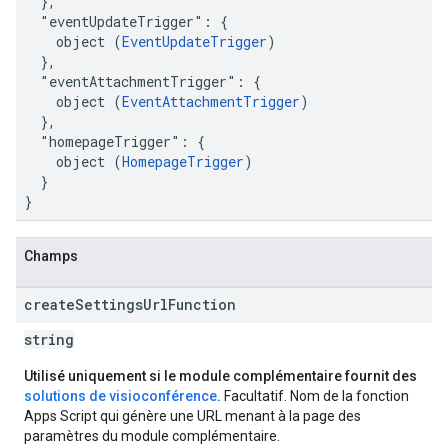
  },

  "eventUpdateTrigger": {

    object (
EventUpdateTrigger
)

  },

  "eventAttachmentTrigger": {

    object (
EventAttachmentTrigger
)

  },

  "homepageTrigger": {

    object (
HomepageTrigger
)

  }

}
Champs
create
Settings
Url
Function
string
Utilisé uniquement si le module complémentaire fournit des
solutions de visioconférence
.
Facultatif. Nom de la fonction
Apps Script qui génère une URL menant à la page des
paramètres du module complémentaire.