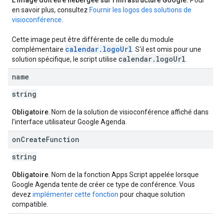
L'image doit être hébergée sur l'infrastructure Google.
Pour
en savoir plus, consultez
Fournir les logos des solutions de
visioconférence
.
Cette image peut être différente de celle du module
calendar.logoUrl
complémentaire
. S'il est omis pour une
calendar
.
logo
Url
solution spécifique, le script utilise
.
name
string
Obligatoire
. Nom de la solution de visioconférence affiché dans
l'interface utilisateur Google Agenda.
on
Create
Function
string
Obligatoire
. Nom de la fonction Apps Script appelée lorsque
Google Agenda tente de créer ce type de conférence. Vous
devez
implémenter cette fonction
pour chaque solution
compatible.