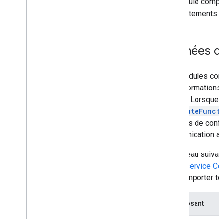
Le module compl
Champs d'application
comportements d
Créer des interfaces HTML
Développer Google Sheets
Étendre les fonctionnalités de
Google Docs
Données d
Développer Google Slides
Développer Google Forms
Les modules com
Tester votre module complémentaire
des informations
tierces. Lorsqu
Bonnes pratiques
onCreateFunc
Restrictions
données de conf
communication a
Publier un module complémentaire
Aperçu
Le tableau suiva
Mettre à jour un module
l'objet
service 
complémentaire publié
doit comporter
Composant