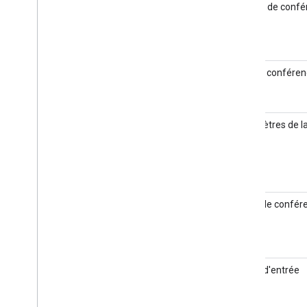
Erreurs de conf
ID de la confére
Paramètres de l
Notes de confér
Points d'entrée