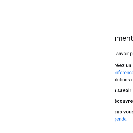
Documenta
Pour en savoir p
Créez un 
conférenc
solutions 
En savoir 
Découvrez
Vous vous
Agenda
.