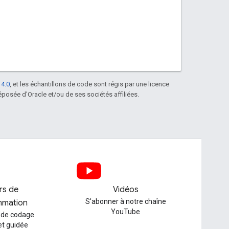
 4.0
, et les échantillons de code sont régis par une licence
posée d'Oracle et/ou de ses sociétés affiliées.
ers de
Vidéos
S'abonner à notre chaîne
mmation
YouTube
 de codage
et guidée