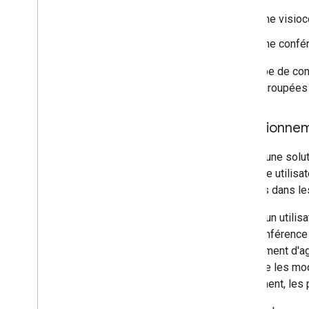
Une visioc
Associer votre module complémentaire
à des services tiers
Une confér
Tester et déboguer
Tout type de con
Journaux d'erreurs de requête
être regroupées
Bonnes pratiques
Restrictions
Glossaire
Fonctionnem
Lorsqu'une solut
Mettre à niveau les anciens modules
complémentaires
interface utilis
définies dans l
Lorsqu'un utili
Développer des modules
complémentaires de l'éditeur
visioconférence 
Aperçu
l'événement d'a
Guides de démarrage rapide
effectue les mo
Cycle de vie des autorisations
événement, les 
Fichier manifeste