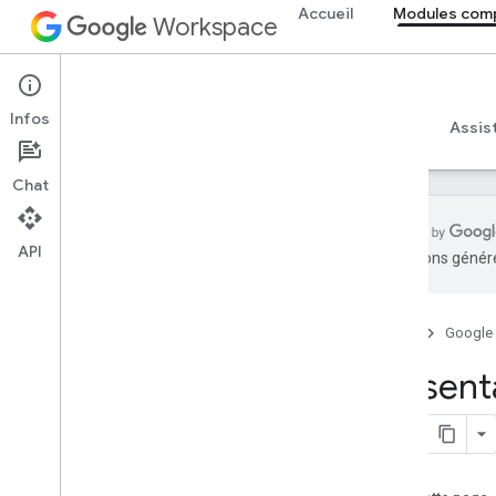
Accueil
Modules com
Workspace
Add-ons
Infos
Aperçu
Guides
Référence
Exemples
Assis
Chat
API
traductions généré
Présentation des modules
complémentaires
Types de modules complémentaires
Accueil
Google
Installer et autoriser des modules
Présenta
complémentaires
Ouvrir et utiliser des modules
complémentaires
Premiers pas