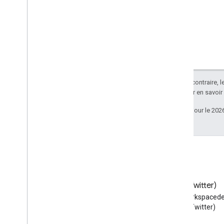
Sauf indication contraire, 
Apache 2.0
. Pour en savoir
Dernière mise à jour le 202
Blog
X (Twitter)
Lire le blog des développeurs
Suivez @workspacede
Google Workspace
X (Twitter)