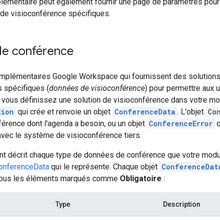
émentaire peut également fournir une page de paramètres pour p
e visioconférence spécifiques.
e conférence
plémentaires Google Workspace qui fournissent des solutions
 spécifiques (
données de visioconférence
) pour permettre aux 
e vous définissez une solution de visioconférence dans votre m
tion
qui crée et renvoie un objet
ConferenceData
. L'objet
Co
érence dont l'agenda a besoin, ou un objet
ConferenceError
q
vec le système de visioconférence tiers.
nt décrit chaque type de données de conférence que votre modul
ConferenceData
qui le représente. Chaque objet
ConferenceDat
 tous les éléments marqués comme
Obligatoire
:
Type
Description