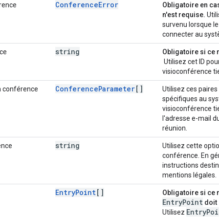
Conference
Error
érence
Obligatoire en ca
n'est requise.
Util
survenu lorsque l
connecter au syst
string
nce
Obligatoire si ce 
Utilisez cet ID pou
visioconférence ti
Conference
Parameter
[]
a conférence
Utilisez ces paire
spécifiques au sy
visioconférence ti
l'adresse e-mail d
réunion.
string
ence
Utilisez cette opti
conférence. En gén
instructions dest
mentions légales.
Entry
Point
[]
Obligatoire si ce 
EntryPoint
doit 
Entry
Poi
Utilisez