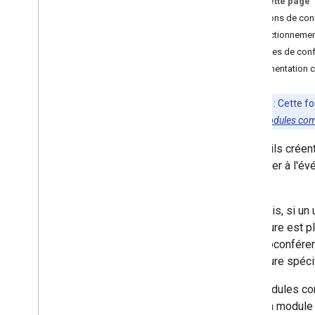
Sur cette page
Développer sur Google Workspace
Solutions de con
Configurer le consentement OAuth
Fonctionnemen
Données de con
Développer des modules
complémentaires
Documentation 
Google Workspace
Aperçu
Remarque
:
Cette fo
Guides de démarrage rapide
la forme de
modules com
Fichiers manifestes
Champs d'application
Lorsqu'ils créen
Créer à l'aide de points de terminaison
l'associer à l'é
HTTP
clic.
Créer des fiches
Étendre les fonctionnalités de Gmail
Toutefois, si un
Développer Google Agenda
procédure est pl
Aperçu
de visioconféren
Créer des interfaces Agenda
procédure spécif
Actions de l'agenda
Les modules com
créer un modul
Présentation des outils de