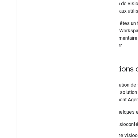
conférence tiers
solution de visi
Guide de démarrage rapide des
permet aux utili
conférences Agenda
Créer des modules complémentaires
Si vous êtes un
de visioconférence
Google Workspac
Créer des conférences tierces
complémentaire 
Synchroniser les modifications
l'installer.
apportées à la conférence Agenda
Ajouter des paramètres de module
complémentaire de visioconférence
Fournir les logos de la solution de
Solutions
conférence
Une solution de 
Fournir des icônes de pièce jointe
Chaque solution 
Étendre les fonctionnalités de
Google Drive
événement Agen
Étendre les fonctionnalités des éditeurs
Google
Voici quelques 
Étendre les fonctionnalités de Google
Chat
Visioconfé
Étendre Google Meet
Une visioc
Étendre Google Workspace Studio