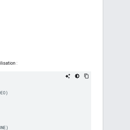
isation :
DEO
)
ONE
)