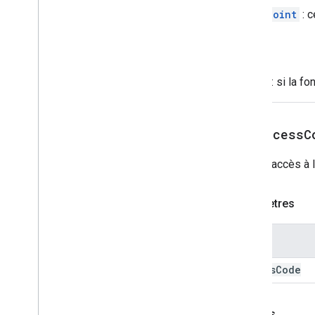
EntryPoint
: c
Génère
Error
: si la fo
setAccessC
Code d'accès à l
Paramètres
Nom
access
Code
Renvois