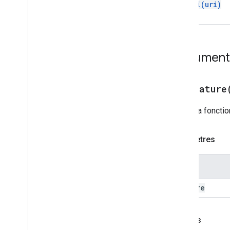
set
Uri(
uri)
Documenta
addFeature
Ajoute la fonctio
Paramètres
Nom
feature
Renvois