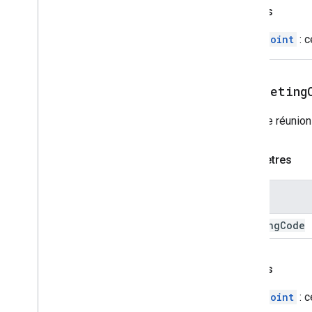
Renvois
EntryPoint
: c
setMeeting
Code de réunion 
Paramètres
Nom
meeting
Code
Renvois
EntryPoint
: c