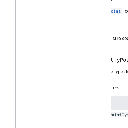
EntryPoint
: c
Génère
Error
: si le c
setEntryPo
Définit le type d
Paramètres
Nom
entry
Point
Ty