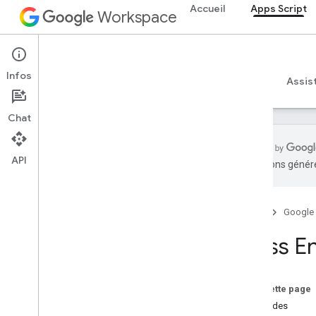
Accueil
Apps Script
Workspace
Apps Script
Infos
Aperçu
Guides
Référence
Exemples
Assis
Chat
API
traductions généré
Aperçu
Accueil
Google
Services Google Workspace
console d'administration
Class E
Calendar
Chat
Docs
Sur cette page
Drive
Méthodes