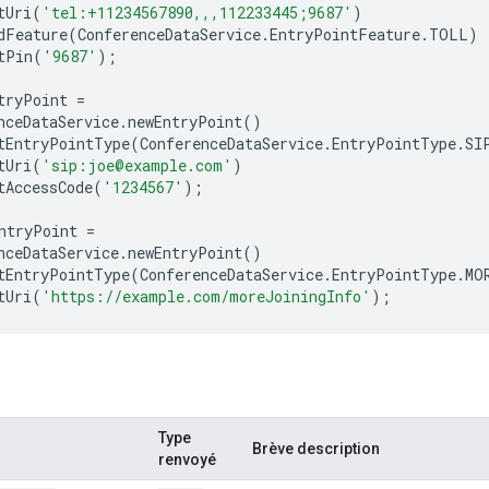
tUri
(
'tel:+11234567890,,,112233445;9687'
)
dFeature
(
ConferenceDataService
.
EntryPointFeature
.
TOLL
)
tPin
(
'9687'
);
tryPoint
=
nceDataService
.
newEntryPoint
()
tEntryPointType
(
ConferenceDataService
.
EntryPointType
.
SI
tUri
(
'sip:joe@example.com'
)
tAccessCode
(
'1234567'
);
ntryPoint
=
nceDataService
.
newEntryPoint
()
tEntryPointType
(
ConferenceDataService
.
EntryPointType
.
MO
tUri
(
'https://example.com/moreJoiningInfo'
);
Type
Brève description
renvoyé