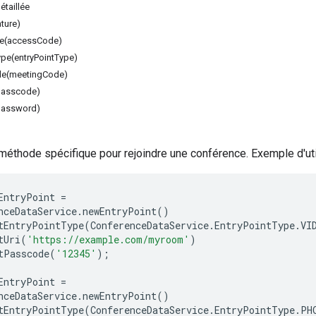
taillée
ture)
e(accessCode)
ype(entryPointType)
de(meetingCode)
passcode)
password)
 méthode spécifique pour rejoindre une conférence. Exemple d'util
EntryPoint
=
nceDataService
.
newEntryPoint
()
tEntryPointType
(
ConferenceDataService
.
EntryPointType
.
VI
tUri
(
'https://example.com/myroom'
)
tPasscode
(
'12345'
);
EntryPoint
=
nceDataService
.
newEntryPoint
()
tEntryPointType
(
ConferenceDataService
.
EntryPointType
.
PH