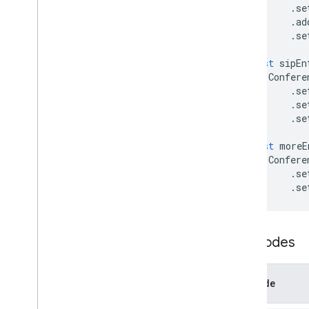
Contenu HTML
.
se
Informations sur l'exécution du script
.
ad
.
se
Ressources du projet de script
const
sipEn
Déclencheurs et événements
Confere
d'automatisation
.
se
Fichier manifeste
.
se
Quotas et limites
.
se
const
moreE
Modules complémentaires
Google Workspace
Confere
.
se
Services
.
se
Réponse des modules
complémentaires
Jeux de cartes
Visioconférences
Méthodes
Aperçu
Service de conférence de
données
Méthode
Classes