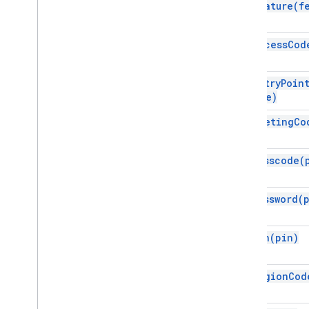
add
Feature(
f
Données de la conférence
Outil de création de conférences
Erreur de conférence
set
Access
Cod
Paramètre de la conférence
Entry
Point
set
Entry
Poin
Type)
Enums
Type d'erreur de conférence
set
Meeting
Co
Point d'entrée
Type d'entrée
set
Passcode(
Fichier manifeste
API des modules complémentaires
set
Password(
API Apps Script
v1
set
Pin(
pin)
Bibliothèques clientes
set
Region
Cod