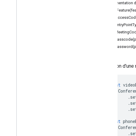
Forms
Documentation dé
Gmail
addFeature(fea
Sheets
setAccessCod
Slides
setEntryPointT
Espace de travail
setMeetingCo
Plus
.
.
.
setPasscode(
setPassword(
Autres services Google
Google Analytics
Définition d'une
Google Maps
Google Translate
Vertex AI
const
video
You
Tube
Confere
Plus
.
.
.
.
se
.
se
.
se
Services publics
Connexions API et bases de données
const
phone
Ergonomie des données et
Confere
optimisation
.
se