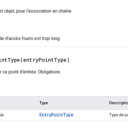
et objet, pour l'association en chaîne
ode d'accès fourni est trop long.
intType(
entry
Point
Type)
e ce point d'entrée. Obligatoire.
Type
Descripti
pe
Entry
Point
Type
Type de poi