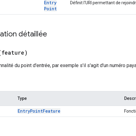
Entry
Définit l'URI permettant de rejoind
Point
tion détaillée
(
feature)
nnalité du point d'entrée, par exemple s'il s'agit d'un numéro paya
Type
Descr
Entry
Point
Feature
Foncti