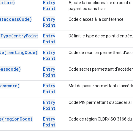
eature)
Entry
Ajoute la fonctionnalité du point d
Point
payant ou sans frais.
e(
access
Code)
Entry
Code d'accès à la conférence.
Point
t
Type(
entry
Point
Entry
Définit le type de ce point d'entrée.
Point
de(
meeting
Code)
Entry
Code de réunion permettant d'accé
Point
passcode)
Entry
Code secret permettant d'accéder 
Point
password)
Entry
Mot de passe permettant d'accéde
Point
Entry
Code PIN permettant d'accéder à l
Point
e(
region
Code)
Entry
Code de région CLDR/ISO 3166 du p
Point