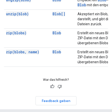
Entpackt ein
-Ob
Blob
mit den entpack
unzip(
blob)
Blob[]
Akzeptiert ein Blob, d
darstellt, und gibt di
Dateien zurück.
zip(
blobs)
Blob
Erstellt ein neues Blo
ZIP-Datei mit den Dat
übergebenen Blobs ist
zip(
blobs
,
name)
Blob
Erstellt ein neues Blo
ZIP-Datei mit den Dat
übergebenen Blobs ist
War das hilfreich?
Feedback geben