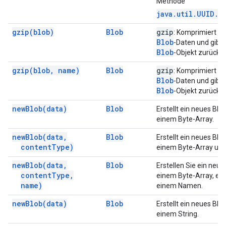
Methode
java.util.UUID.r
gzip(
blob)
Blob
gzip
: Komprimiert di
Blob
-Daten und gibt 
Blob
-Objekt zurück.
gzip(
blob
,
name)
Blob
gzip
: Komprimiert di
Blob
-Daten und gibt 
Blob
-Objekt zurück.
new
Blob(
data)
Blob
Erstellt ein neues Blo
einem Byte-Array.
new
Blob(
data
,
Blob
Erstellt ein neues Blo
content
Type)
einem Byte-Array und
new
Blob(
data
,
Blob
Erstellen Sie ein neu
content
Type
,
einem Byte-Array, ein
name)
einem Namen.
new
Blob(
data)
Blob
Erstellt ein neues Blo
einem String.