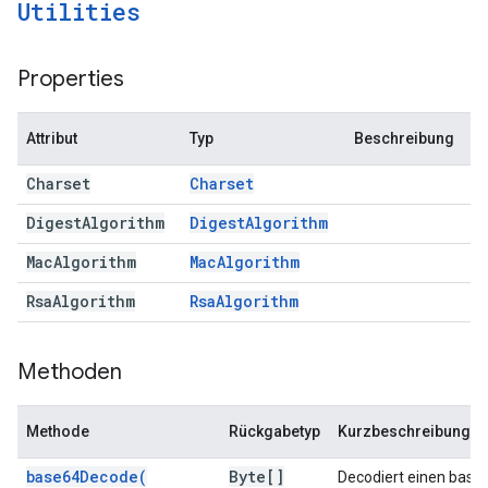
Utilities
Properties
Attribut
Typ
Beschreibung
Charset
Charset
Digest
Algorithm
Digest
Algorithm
Mac
Algorithm
Mac
Algorithm
Rsa
Algorithm
Rsa
Algorithm
Methoden
Methode
Rückgabetyp
Kurzbeschreibung
base64Decode(
Byte[]
Decodiert einen base