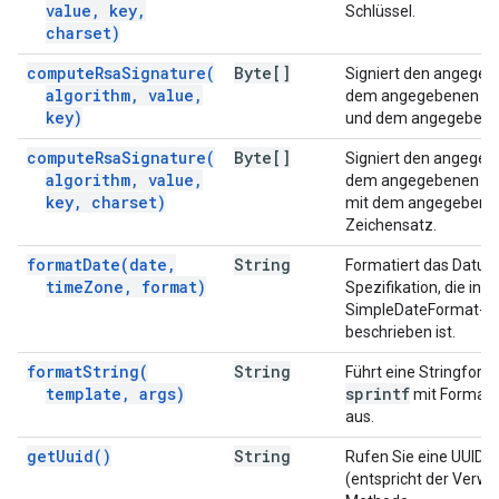
value
,
key
,
Schlüssel.
charset)
compute
Rsa
Signature(
Byte[]
Signiert den angegeb
algorithm
,
value
,
dem angegebenen RS
key)
und dem angegebenen
compute
Rsa
Signature(
Byte[]
Signiert den angegeb
algorithm
,
value
,
dem angegebenen RS
key
,
charset)
mit dem angegebenen
Zeichensatz.
format
Date(
date
,
String
Formatiert das Datu
time
Zone
,
format)
Spezifikation, die in d
SimpleDateFormat-Kl
beschrieben ist.
format
String(
String
Führt eine Stringform
template
,
args)
sprintf
mit Formatst
aus.
get
Uuid(
)
String
Rufen Sie eine UUID al
(entspricht der Verw