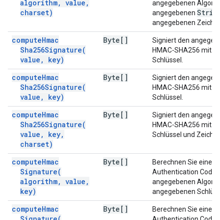
algorithm
,
value
,
angegebenen Algorit
charset)
Strin
angegebenen
angegebenen Zeichen
compute
Hmac
Byte[]
Signiert den angegeb
Sha256Signature(
HMAC-SHA256 mit d
value
,
key)
Schlüssel.
compute
Hmac
Byte[]
Signiert den angegeb
Sha256Signature(
HMAC-SHA256 mit d
value
,
key)
Schlüssel.
compute
Hmac
Byte[]
Signiert den angegeb
Sha256Signature(
HMAC-SHA256 mit d
value
,
key
,
Schlüssel und Zeiche
charset)
compute
Hmac
Byte[]
Berechnen Sie einen
Signature(
Authentication Code 
algorithm
,
value
,
angegebenen Algorit
key)
angegebenen Schlüss
compute
Hmac
Byte[]
Berechnen Sie einen
Signature(
Authentication Code 