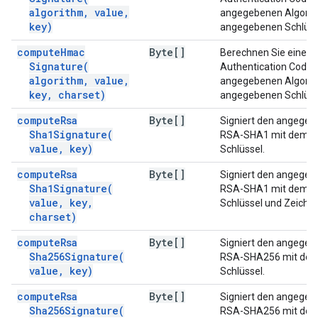
algorithm
,
value
,
angegebenen Algorit
key)
angegebenen Schlüss
compute
Hmac
Byte[]
Berechnen Sie einen
Signature(
Authentication Code 
algorithm
,
value
,
angegebenen Algorit
key
,
charset)
angegebenen Schlüss
compute
Rsa
Byte[]
Signiert den angegeb
Sha1Signature(
RSA-SHA1 mit dem 
value
,
key)
Schlüssel.
compute
Rsa
Byte[]
Signiert den angegeb
Sha1Signature(
RSA-SHA1 mit dem 
value
,
key
,
Schlüssel und Zeiche
charset)
compute
Rsa
Byte[]
Signiert den angegeb
Sha256Signature(
RSA-SHA256 mit de
value
,
key)
Schlüssel.
compute
Rsa
Byte[]
Signiert den angegeb
Sha256Signature(
RSA-SHA256 mit de