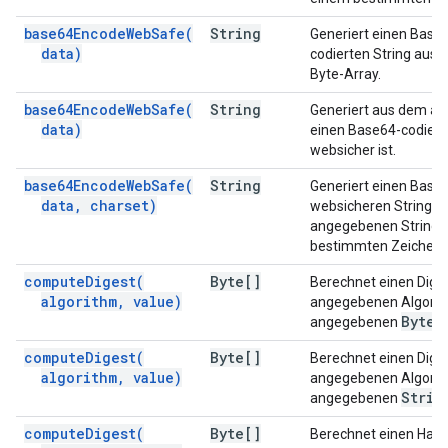
base64EncodeWebSafe(
String
Generiert einen Base
data)
codierten String au
Byte-Array.
base64EncodeWebSafe(
String
Generiert aus dem a
data)
einen Base64-codierte
websicher ist.
base64EncodeWebSafe(
String
Generiert einen Base6
data
,
charset)
websicheren String 
angegebenen String i
bestimmten Zeichens
compute
Digest(
Byte[]
Berechnet einen Dige
algorithm
,
value)
angegebenen Algorit
Byte[
angegebenen
compute
Digest(
Byte[]
Berechnet einen Dige
algorithm
,
value)
angegebenen Algorit
Strin
angegebenen
compute
Digest(
Byte[]
Berechnet einen Has