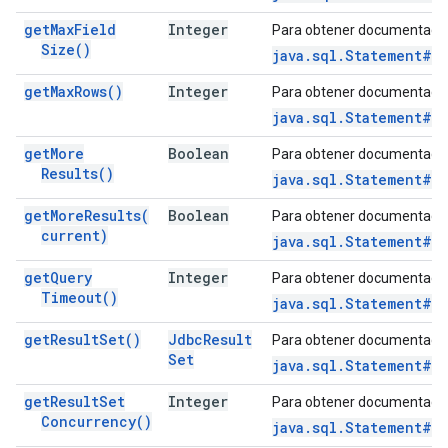
get
Max
Field
Integer
Para obtener documentació
Size(
)
java.sql.Statement#g
get
Max
Rows(
)
Integer
Para obtener documentació
java.sql.Statement#ge
get
More
Boolean
Para obtener documentació
Results(
)
java.sql.Statement#ge
get
More
Results(
Boolean
Para obtener documentació
current)
java.sql.Statement#ge
get
Query
Integer
Para obtener documentació
Timeout(
)
java.sql.Statement#g
get
Result
Set(
)
Jdbc
Result
Para obtener documentació
Set
java.sql.Statement#g
get
Result
Set
Integer
Para obtener documentació
Concurrency(
)
java.sql.Statement#g