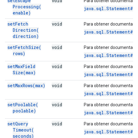
set
Escape
void
Para obtener documentació
Processing(
java.sql.Statement#s
enable)
set
Fetch
void
Para obtener documentació
Direction(
java.sql.Statement#s
direction)
set
Fetch
Size(
void
Para obtener documentació
rows)
java.sql.Statement#s
set
Max
Field
void
Para obtener documentació
Size(
max)
java.sql.Statement#se
set
Max
Rows(
max)
void
Para obtener documentació
java.sql.Statement#se
set
Poolable(
void
Para obtener documentació
poolable)
java.sql.Statement#s
set
Query
void
Para obtener documentació
Timeout(
java.sql.Statement#s
seconds)