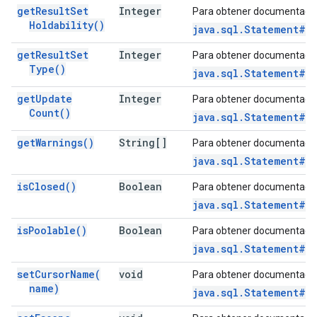
get
Result
Set
Integer
Para obtener documentació
Holdability(
)
java.sql.Statement#ge
get
Result
Set
Integer
Para obtener documentació
Type(
)
java.sql.Statement#g
get
Update
Integer
Para obtener documentació
Count(
)
java.sql.Statement#g
get
Warnings(
)
String[]
Para obtener documentació
java.sql.Statement#g
is
Closed(
)
Boolean
Para obtener documentació
java.sql.Statement#i
is
Poolable(
)
Boolean
Para obtener documentació
java.sql.Statement#is
set
Cursor
Name(
void
Para obtener documentació
name)
java.sql.Statement#s