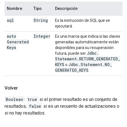
Nombre
Tipo
Descripción
sql
String
Es la instrucción de SQL que se
ejecutará.
auto
Integer
Es una marca que indica si las claves
Generated
generadas automáticamente están
Keys
disponibles para su recuperación
Jdbc
.
futura; puede ser
Statement
.
RETURN
_
GENERATED
_
KEYS
Jdbc
.
Statement
.
NO
_
o
GENERATED
_
KEYS
.
Volver
Boolean
:
true
si el primer resultado es un conjunto de
resultados;
false
si es un recuento de actualizaciones o
si no hay resultados.