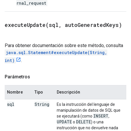
rnal_request
executeUpdate(
sql
,
auto
Generated
Keys)
Para obtener documentación sobre este método, consulta
java.sql.Statement#executeUpdate(String,
int)
.
Parámetros
Nombre
Tipo
Descripción
sql
String
Es la instrucción del lenguaje de
manipulación de datos de SQL que
INSERT
se ejecutará (como
,
UPDATE
DELETE
o
) o una
instrucción que no devuelve nada