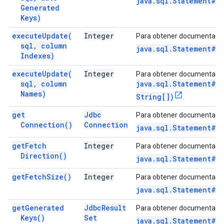
java.sql.Statement#e
Generated
Keys)
execute
Update(
Integer
Para obtener documentació
sql
,
column
java.sql.Statement#e
Indexes)
execute
Update(
Integer
Para obtener documentació
sql
,
column
java.sql.Statement#e
Names)
String[])
.
get
Jdbc
Para obtener documentació
Connection(
)
Connection
java.sql.Statement#g
get
Fetch
Integer
Para obtener documentació
Direction(
)
java.sql.Statement#g
get
Fetch
Size(
)
Integer
Para obtener documentació
java.sql.Statement#g
get
Generated
Jdbc
Result
Para obtener documentació
Keys(
)
Set
java.sql.Statement#g