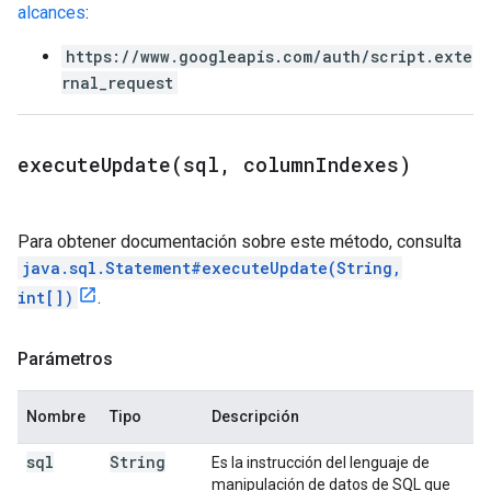
alcances
:
https://www.googleapis.com/auth/script.exte
rnal_request
executeUpdate(
sql
,
column
Indexes)
Para obtener documentación sobre este método, consulta
java.sql.Statement#executeUpdate(String,
int[])
.
Parámetros
Nombre
Tipo
Descripción
sql
String
Es la instrucción del lenguaje de
manipulación de datos de SQL que