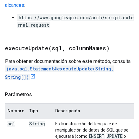
alcances
:
https://www.googleapis.com/auth/script.exte
rnal_request
executeUpdate(
sql
,
column
Names)
Para obtener documentación sobre este método, consulta
java.sql.Statement#executeUpdate(String,
String[])
.
Parámetros
Nombre
Tipo
Descripción
sql
String
Es la instrucción del lenguaje de
manipulación de datos de SQL que se
INSERT
UPDATE
ejecutará (como
,
o