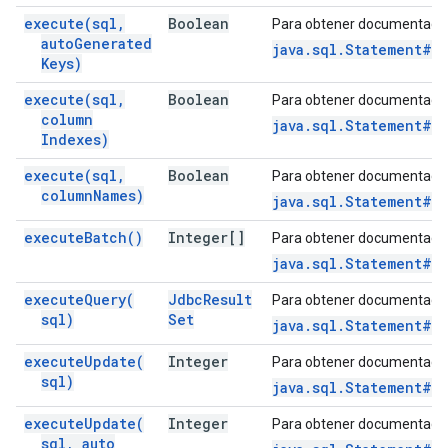
execute(
sql
,
Boolean
Para obtener documentació
auto
Generated
java.sql.Statement#e
Keys)
execute(
sql
,
Boolean
Para obtener documentació
column
java.sql.Statement#e
Indexes)
execute(
sql
,
Boolean
Para obtener documentació
column
Names)
java.sql.Statement#e
execute
Batch(
)
Integer[]
Para obtener documentació
java.sql.Statement#e
execute
Query(
Jdbc
Result
Para obtener documentació
sql)
Set
java.sql.Statement#e
execute
Update(
Integer
Para obtener documentació
sql)
java.sql.Statement#e
execute
Update(
Integer
Para obtener documentació
sql
,
auto