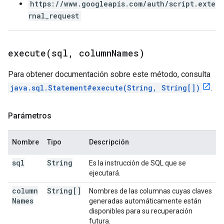
https://www.googleapis.com/auth/script.exte
rnal_request
execute(
sql
,
column
Names)
Para obtener documentación sobre este método, consulta
java.sql.Statement#execute(String, String[])
.
Parámetros
Nombre
Tipo
Descripción
sql
String
Es la instrucción de SQL que se
ejecutará.
column
String[]
Nombres de las columnas cuyas claves
Names
generadas automáticamente están
disponibles para su recuperación
futura.