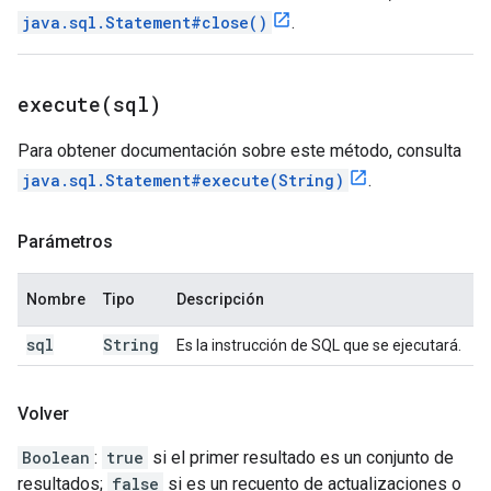
java.sql.Statement#close()
.
execute(
sql)
Para obtener documentación sobre este método, consulta
java.sql.Statement#execute(String)
.
Parámetros
Nombre
Tipo
Descripción
sql
String
Es la instrucción de SQL que se ejecutará.
Volver
Boolean
:
true
si el primer resultado es un conjunto de
resultados;
false
si es un recuento de actualizaciones o