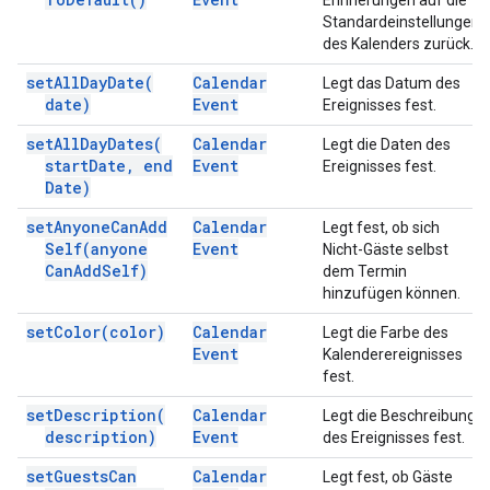
Erinnerungen auf die
Standardeinstellungen
des Kalenders zurück.
set
All
Day
Date(
Calendar
Legt das Datum des
date)
Event
Ereignisses fest.
set
All
Day
Dates(
Calendar
Legt die Daten des
start
Date
,
end
Event
Ereignisses fest.
Date)
set
Anyone
Can
Add
Calendar
Legt fest, ob sich
Self(
anyone
Event
Nicht-Gäste selbst
Can
Add
Self)
dem Termin
hinzufügen können.
set
Color(
color)
Calendar
Legt die Farbe des
Event
Kalenderereignisses
fest.
set
Description(
Calendar
Legt die Beschreibung
description)
Event
des Ereignisses fest.
set
Guests
Can
Calendar
Legt fest, ob Gäste