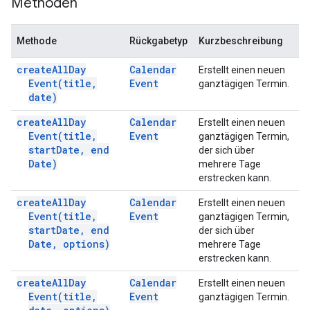
Methoden
Methode
Rückgabetyp
Kurzbeschreibung
create
All
Day
Calendar
Erstellt einen neuen
Event(
title
,
Event
ganztägigen Termin.
date)
create
All
Day
Calendar
Erstellt einen neuen
Event(
title
,
Event
ganztägigen Termin,
start
Date
,
end
der sich über
Date)
mehrere Tage
erstrecken kann.
create
All
Day
Calendar
Erstellt einen neuen
Event(
title
,
Event
ganztägigen Termin,
start
Date
,
end
der sich über
Date
,
options)
mehrere Tage
erstrecken kann.
create
All
Day
Calendar
Erstellt einen neuen
Event(
title
,
Event
ganztägigen Termin.