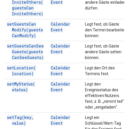
Invite
Others(
Event
andere Gäste einladen
guests
Can
dürfen.
Invite
Others)
set
Guests
Can
Calendar
Legt fest, ob Gäste
Modify(
guests
Event
den Termin bearbeiten
Can
Modify)
können.
set
Guests
Can
See
Calendar
Legt fest, ob Gäste
Guests(
guests
Event
andere Gäste sehen
Can
See
Guests)
können.
set
Location(
Calendar
Legt den Ort des
location)
Event
Termins fest.
set
My
Status(
Calendar
Legt den
status)
Event
Ereignisstatus des
effektiven Nutzers
fest, z. B. „nimmt teil“
oder „eingeladen“.
set
Tag(
key
,
Calendar
Legt ein
value)
Event
Schlüssel/Wert-Tag