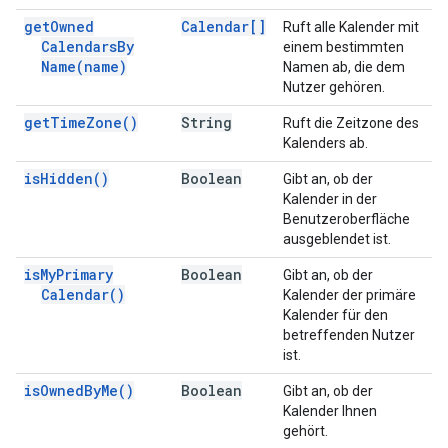
get
Owned
Calendar[]
Ruft alle Kalender mit
Calendars
By
einem bestimmten
Name(
name)
Namen ab, die dem
Nutzer gehören.
get
Time
Zone(
)
String
Ruft die Zeitzone des
Kalenders ab.
is
Hidden(
)
Boolean
Gibt an, ob der
Kalender in der
Benutzeroberfläche
ausgeblendet ist.
is
My
Primary
Boolean
Gibt an, ob der
Calendar(
)
Kalender der primäre
Kalender für den
betreffenden Nutzer
ist.
is
Owned
By
Me(
)
Boolean
Gibt an, ob der
Kalender Ihnen
gehört.