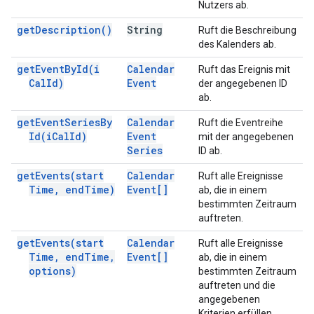
Nutzers ab.
get
Description(
)
String
Ruft die Beschreibung
des Kalenders ab.
get
Event
By
Id(
i
Calendar
Ruft das Ereignis mit
Cal
Id)
Event
der angegebenen ID
ab.
get
Event
Series
By
Calendar
Ruft die Eventreihe
Id(
i
Cal
Id)
Event
mit der angegebenen
Series
ID ab.
get
Events(
start
Calendar
Ruft alle Ereignisse
Time
,
end
Time)
Event[]
ab, die in einem
bestimmten Zeitraum
auftreten.
get
Events(
start
Calendar
Ruft alle Ereignisse
Time
,
end
Time
,
Event[]
ab, die in einem
options)
bestimmten Zeitraum
auftreten und die
angegebenen
Kriterien erfüllen.