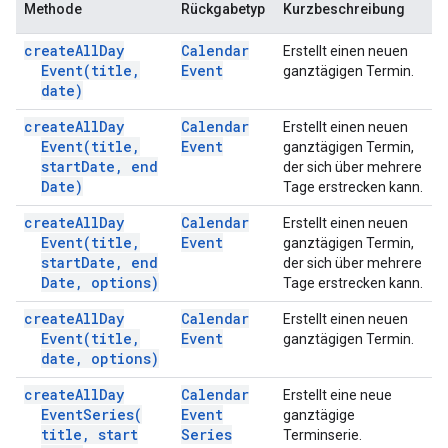
Methode
Rückgabetyp
Kurzbeschreibung
create
All
Day
Calendar
Erstellt einen neuen
Event(
title
,
Event
ganztägigen Termin.
date)
create
All
Day
Calendar
Erstellt einen neuen
Event(
title
,
Event
ganztägigen Termin,
start
Date
,
end
der sich über mehrere
Date)
Tage erstrecken kann.
create
All
Day
Calendar
Erstellt einen neuen
Event(
title
,
Event
ganztägigen Termin,
start
Date
,
end
der sich über mehrere
Date
,
options)
Tage erstrecken kann.
create
All
Day
Calendar
Erstellt einen neuen
Event(
title
,
Event
ganztägigen Termin.
date
,
options)
create
All
Day
Calendar
Erstellt eine neue
Event
Series(
Event
ganztägige
title
,
start
Series
Terminserie.