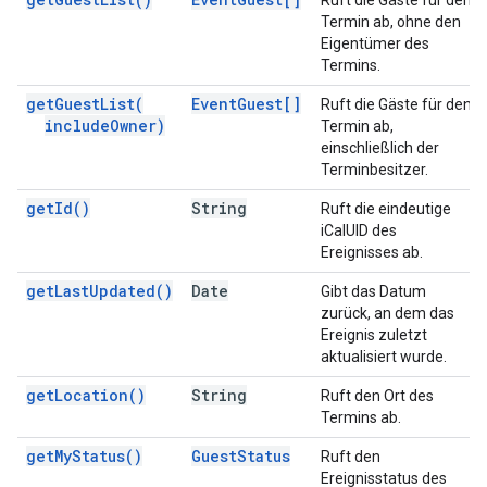
Ruft die Gäste für den
Termin ab, ohne den
Eigentümer des
Termins.
get
Guest
List(
Event
Guest[]
Ruft die Gäste für den
include
Owner)
Termin ab,
einschließlich der
Terminbesitzer.
get
Id(
)
String
Ruft die eindeutige
iCalUID des
Ereignisses ab.
get
Last
Updated(
)
Date
Gibt das Datum
zurück, an dem das
Ereignis zuletzt
aktualisiert wurde.
get
Location(
)
String
Ruft den Ort des
Termins ab.
get
My
Status(
)
Guest
Status
Ruft den
Ereignisstatus des