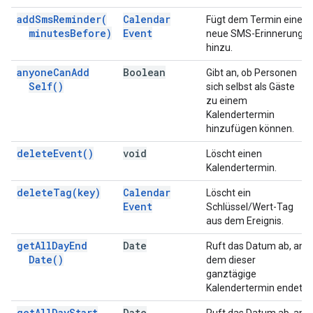
add
Sms
Reminder(
Calendar
Fügt dem Termin eine
minutes
Before)
Event
neue SMS-Erinnerung
hinzu.
anyone
Can
Add
Boolean
Gibt an, ob Personen
Self(
)
sich selbst als Gäste
zu einem
Kalendertermin
hinzufügen können.
delete
Event(
)
void
Löscht einen
Kalendertermin.
delete
Tag(
key)
Calendar
Löscht ein
Event
Schlüssel/Wert-Tag
aus dem Ereignis.
get
All
Day
End
Date
Ruft das Datum ab, an
Date(
)
dem dieser
ganztägige
Kalendertermin endet.
get
All
Day
Start
Date