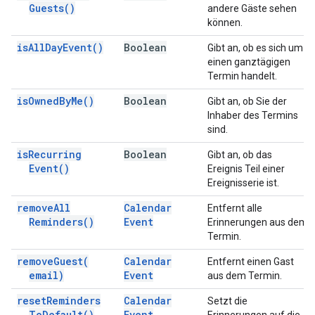
Guests(
)
andere Gäste sehen
können.
is
All
Day
Event(
)
Boolean
Gibt an, ob es sich um
einen ganztägigen
Termin handelt.
is
Owned
By
Me(
)
Boolean
Gibt an, ob Sie der
Inhaber des Termins
sind.
is
Recurring
Boolean
Gibt an, ob das
Event(
)
Ereignis Teil einer
Ereignisserie ist.
remove
All
Calendar
Entfernt alle
Reminders(
)
Event
Erinnerungen aus dem
Termin.
remove
Guest(
Calendar
Entfernt einen Gast
email)
Event
aus dem Termin.
reset
Reminders
Calendar
Setzt die
To
Default(
)
Event