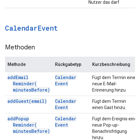
Nutzer das darf.
Calendar
Event
Methoden
Methode
Rückgabetyp
Kurzbeschreibung
add
Email
Calendar
Fügt dem Termin eine
Reminder(
Event
neue E‑Mail-
minutes
Before)
Erinnerung hinzu.
add
Guest(
email)
Calendar
Fügt dem Termin
Event
einen Gast hinzu.
add
Popup
Calendar
Fügt dem Ereignis eine
Reminder(
Event
neue Pop-up-
minutes
Before)
Benachrichtigung
hinzu.