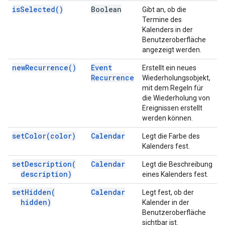
is
Selected(
)
Boolean
Gibt an, ob die
Termine des
Kalenders in der
Benutzeroberfläche
angezeigt werden.
new
Recurrence(
)
Event
Erstellt ein neues
Recurrence
Wiederholungsobjekt,
mit dem Regeln für
die Wiederholung von
Ereignissen erstellt
werden können.
set
Color(
color)
Calendar
Legt die Farbe des
Kalenders fest.
set
Description(
Calendar
Legt die Beschreibung
description)
eines Kalenders fest.
set
Hidden(
Calendar
Legt fest, ob der
hidden)
Kalender in der
Benutzeroberfläche
sichtbar ist.