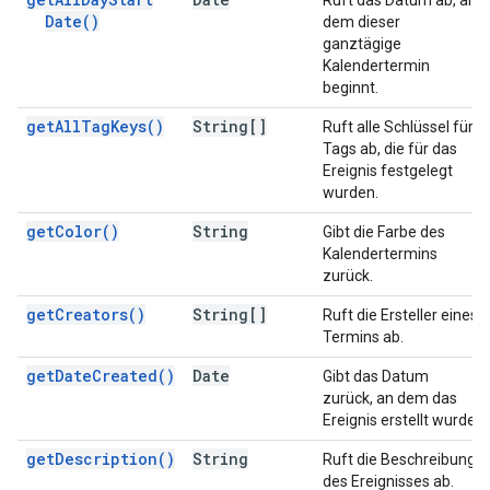
Ruft das Datum ab, an
Date(
)
dem dieser
ganztägige
Kalendertermin
beginnt.
get
All
Tag
Keys(
)
String[]
Ruft alle Schlüssel für
Tags ab, die für das
Ereignis festgelegt
wurden.
get
Color(
)
String
Gibt die Farbe des
Kalendertermins
zurück.
get
Creators(
)
String[]
Ruft die Ersteller eines
Termins ab.
get
Date
Created(
)
Date
Gibt das Datum
zurück, an dem das
Ereignis erstellt wurde.
get
Description(
)
String
Ruft die Beschreibung
des Ereignisses ab.