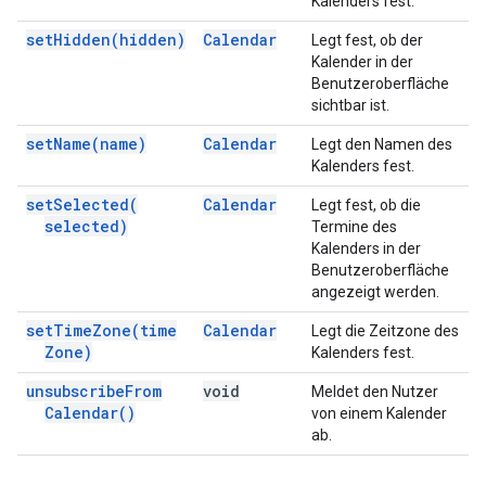
Kalenders fest.
set
Hidden(
hidden)
Calendar
Legt fest, ob der
Kalender in der
Benutzeroberfläche
sichtbar ist.
set
Name(
name)
Calendar
Legt den Namen des
Kalenders fest.
set
Selected(
Calendar
Legt fest, ob die
selected)
Termine des
Kalenders in der
Benutzeroberfläche
angezeigt werden.
set
Time
Zone(
time
Calendar
Legt die Zeitzone des
Zone)
Kalenders fest.
unsubscribe
From
void
Meldet den Nutzer
Calendar(
)
von einem Kalender
ab.