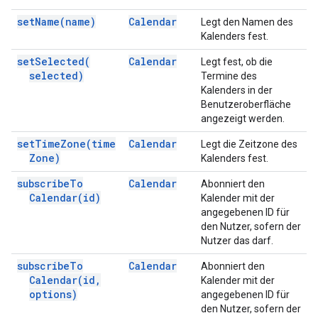
set
Name(
name)
Calendar
Legt den Namen des
Kalenders fest.
set
Selected(
Calendar
Legt fest, ob die
selected)
Termine des
Kalenders in der
Benutzeroberfläche
angezeigt werden.
set
Time
Zone(
time
Calendar
Legt die Zeitzone des
Zone)
Kalenders fest.
subscribe
To
Calendar
Abonniert den
Calendar(
id)
Kalender mit der
angegebenen ID für
den Nutzer, sofern der
Nutzer das darf.
subscribe
To
Calendar
Abonniert den
Calendar(
id
,
Kalender mit der
options)
angegebenen ID für
den Nutzer, sofern der