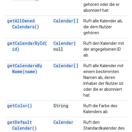
gehören oder die er
abonniert hat.
get
All
Owned
Calendar[]
Ruft alle Kalender ab,
Calendars(
)
die dem Nutzer
gehören.
get
Calendar
By
Id(
Calendar
|
Ruft den Kalender mit
id)
null
der angegebenen ID
ab.
get
Calendars
By
Calendar[]
Ruft alle Kalender mit
Name(
name)
einem bestimmten
Namen ab, deren
Inhaber der Nutzer ist
oder die er abonniert
hat.
get
Color(
)
String
Ruft die Farbe des
Kalenders ab.
get
Default
Calendar
Ruft den
Calendar(
)
Standardkalender des