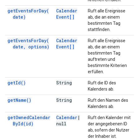
get
Events
For
Day(
Calendar
Ruft alle Ereignisse
date)
Event[]
ab, die an einem
bestimmten Tag
stattfinden.
get
Events
For
Day(
Calendar
Ruft alle Ereignisse
date
,
options)
Event[]
ab, die an einem
bestimmten Tag
auftreten und
bestimmte Kriterien
erfüllen.
get
Id(
)
String
Ruft die ID des
Kalenders ab.
get
Name(
)
String
Ruft den Namen des
Kalenders ab.
get
Owned
Calendar
Calendar
|
Ruft den Kalender mit
By
Id(
id)
null
der angegebenen ID
ab, sofern der Nutzer
der Inhaber ist.