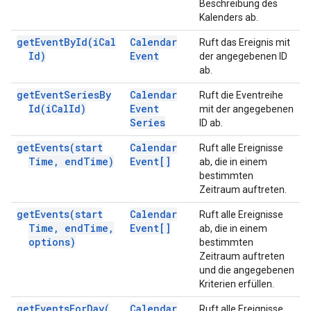
Beschreibung des
Kalenders ab.
get
Event
By
Id(
i
Cal
Calendar
Ruft das Ereignis mit
Id)
Event
der angegebenen ID
ab.
get
Event
Series
By
Calendar
Ruft die Eventreihe
Id(
i
Cal
Id)
Event
mit der angegebenen
Series
ID ab.
get
Events(
start
Calendar
Ruft alle Ereignisse
Time
,
end
Time)
Event[]
ab, die in einem
bestimmten
Zeitraum auftreten.
get
Events(
start
Calendar
Ruft alle Ereignisse
Time
,
end
Time
,
Event[]
ab, die in einem
options)
bestimmten
Zeitraum auftreten
und die angegebenen
Kriterien erfüllen.
get
Events
For
Day(
Calendar
Ruft alle Ereignisse