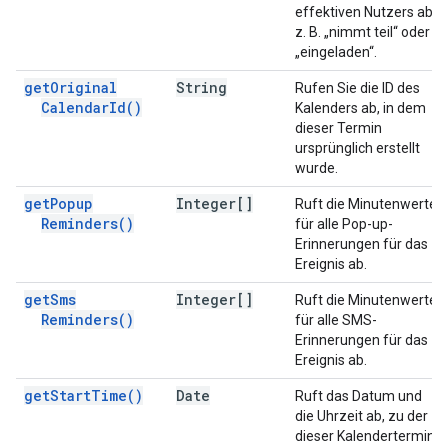
effektiven Nutzers ab,
z. B. „nimmt teil“ oder
„eingeladen“.
get
Original
String
Rufen Sie die ID des
Calendar
Id(
)
Kalenders ab, in dem
dieser Termin
ursprünglich erstellt
wurde.
get
Popup
Integer[]
Ruft die Minutenwerte
Reminders(
)
für alle Pop-up-
Erinnerungen für das
Ereignis ab.
get
Sms
Integer[]
Ruft die Minutenwerte
Reminders(
)
für alle SMS-
Erinnerungen für das
Ereignis ab.
get
Start
Time(
)
Date
Ruft das Datum und
die Uhrzeit ab, zu der
dieser Kalendertermin