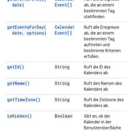
date)
Event[]
ab, die an einem
bestimmten Tag
stattfinden.
get
Events
For
Day(
Calendar
Ruft alle Ereignisse
date
,
options)
Event[]
ab, die an einem
bestimmten Tag
auftreten und
bestimmte Kriterien
erfüllen.
get
Id(
)
String
Ruft die ID des
Kalenders ab.
get
Name(
)
String
Ruft den Namen des
Kalenders ab.
get
Time
Zone(
)
String
Ruft die Zeitzone des
Kalenders ab.
is
Hidden(
)
Boolean
Gibt an, ob der
Kalender in der
Benutzeroberfläche