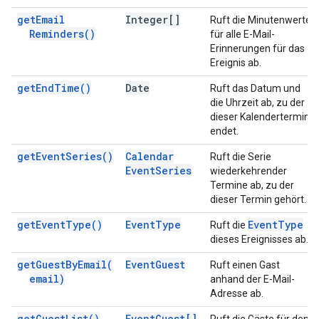
get
Email
Integer[]
Ruft die Minutenwerte
Reminders(
)
für alle E-Mail-
Erinnerungen für das
Ereignis ab.
get
End
Time(
)
Date
Ruft das Datum und
die Uhrzeit ab, zu der
dieser Kalendertermin
endet.
get
Event
Series(
)
Calendar
Ruft die Serie
Event
Series
wiederkehrender
Termine ab, zu der
dieser Termin gehört.
get
Event
Type(
)
Event
Type
Event
Type
Ruft die
dieses Ereignisses ab.
get
Guest
By
Email(
Event
Guest
Ruft einen Gast
email)
anhand der E‑Mail-
Adresse ab.
get
Guest
List(
)
Event
Guest[]