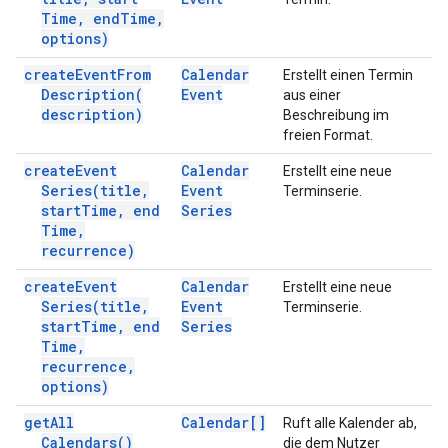
Time
,
end
Time
,
options)
create
Event
From
Calendar
Erstellt einen Termin
Description(
Event
aus einer
description)
Beschreibung im
freien Format.
create
Event
Calendar
Erstellt eine neue
Series(
title
,
Event
Terminserie.
start
Time
,
end
Series
Time
,
recurrence)
create
Event
Calendar
Erstellt eine neue
Series(
title
,
Event
Terminserie.
start
Time
,
end
Series
Time
,
recurrence
,
options)
get
All
Calendar[]
Ruft alle Kalender ab,
Calendars(
)
die dem Nutzer