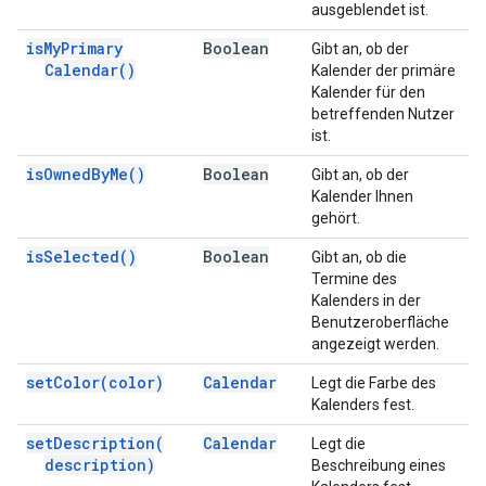
ausgeblendet ist.
is
My
Primary
Boolean
Gibt an, ob der
Calendar(
)
Kalender der primäre
Kalender für den
betreffenden Nutzer
ist.
is
Owned
By
Me(
)
Boolean
Gibt an, ob der
Kalender Ihnen
gehört.
is
Selected(
)
Boolean
Gibt an, ob die
Termine des
Kalenders in der
Benutzeroberfläche
angezeigt werden.
set
Color(
color)
Calendar
Legt die Farbe des
Kalenders fest.
set
Description(
Calendar
Legt die
description)
Beschreibung eines