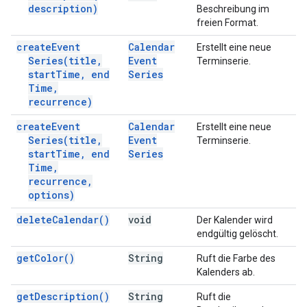
description)
Beschreibung im
freien Format.
create
Event
Calendar
Erstellt eine neue
Series(
title
,
Event
Terminserie.
start
Time
,
end
Series
Time
,
recurrence)
create
Event
Calendar
Erstellt eine neue
Series(
title
,
Event
Terminserie.
start
Time
,
end
Series
Time
,
recurrence
,
options)
delete
Calendar(
)
void
Der Kalender wird
endgültig gelöscht.
get
Color(
)
String
Ruft die Farbe des
Kalenders ab.
get
Description(
)
String
Ruft die