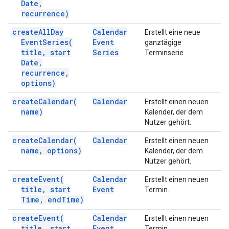
Date
,
recurrence)
create
All
Day
Calendar
Erstellt eine neue
Event
Series(
Event
ganztägige
title
,
start
Series
Terminserie.
Date
,
recurrence
,
options)
create
Calendar(
Calendar
Erstellt einen neuen
name)
Kalender, der dem
Nutzer gehört.
create
Calendar(
Calendar
Erstellt einen neuen
name
,
options)
Kalender, der dem
Nutzer gehört.
create
Event(
Calendar
Erstellt einen neuen
title
,
start
Event
Termin.
Time
,
end
Time)
create
Event(
Calendar
Erstellt einen neuen
title
,
start
Event
Termin.