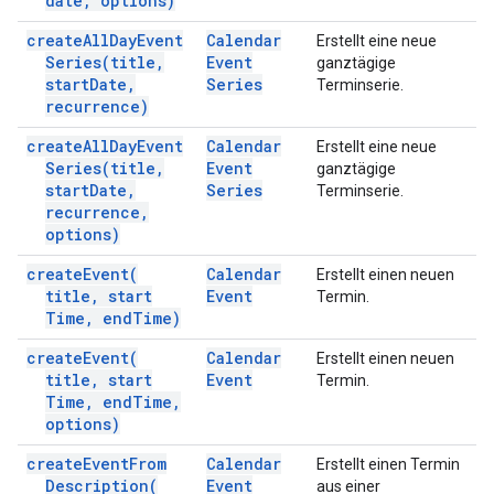
date
,
options)
create
All
Day
Event
Calendar
Erstellt eine neue
Series(
title
,
Event
ganztägige
start
Date
,
Series
Terminserie.
recurrence)
create
All
Day
Event
Calendar
Erstellt eine neue
Series(
title
,
Event
ganztägige
start
Date
,
Series
Terminserie.
recurrence
,
options)
create
Event(
Calendar
Erstellt einen neuen
title
,
start
Event
Termin.
Time
,
end
Time)
create
Event(
Calendar
Erstellt einen neuen
title
,
start
Event
Termin.
Time
,
end
Time
,
options)
create
Event
From
Calendar
Erstellt einen Termin
Description(
Event
aus einer