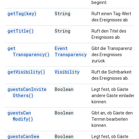
beginnt.
get
Tag(
key)
String
Ruft einen Tag-Wert
des Ereignisses ab.
get
Title(
)
String
Ruft den Titel des
Ereignisses ab.
get
Event
Gibt die Transparenz
Transparency(
)
Transparency
des Ereignisses
zurück.
get
Visibility(
)
Visibility
Ruft die Sichtbarkeit
des Ereignisses ab.
guests
Can
Invite
Boolean
Legt fest, ob Gäste
Others(
)
andere Gäste einladen
können.
guests
Can
Boolean
Gibt an, ob Gäste den
Modify(
)
Termin bearbeiten
können.
guests
Can
See
Boolean
Legt fest, ob Gäste