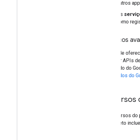
outros app
Execução de script e informações
Os
serviço
Recursos do projeto de script
como regis
Eventos e acionadores de automação
Manifesto
Serviços av
Cotas e limites
O Google ofere
Complementos do Google
acessar APIs de
Workspace
avançado do Goo
Serviços
avançados do G
Manifesto
API Add-ons
Recursos d
API Apps Script
v1
Bibliotecas de clientes
Os recursos do 
do projeto incl