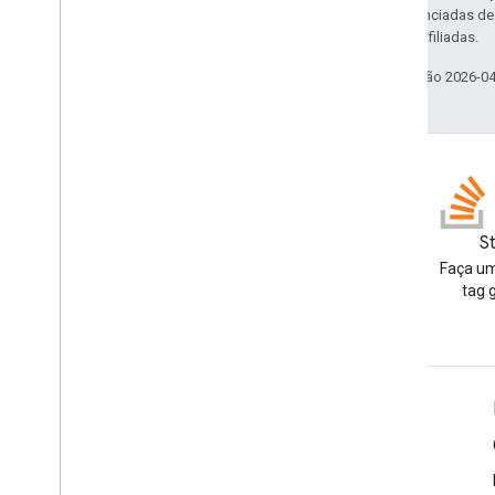
código são licenciadas d
da Oracle e/ou afiliadas.
Última atualização 2026-0
Blog
S
Leia o blog para
Faça um
desenvolvedores do Google
tag 
Workspace
Google Workspace para desenvolvedores
Visão geral da plataforma
Produtos para desenvolvedores