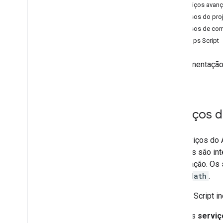
Formulários
Serviços avan
Gmail
Recursos do proj
Planilhas
Recursos de co
Apresentações
API Apps Script
Espaço de trabalho
Mais
.
.
.
A documentação 
Script.
Outros serviços do Google
Google Analytics
Google Maps
Serviços d
Google Translate
Vertex AI
Os serviços do 
You
Tube
serviços são in
Mais
.
.
.
autorização. Os
como
Math
.
Serviços de serviços públicos
Conexões de banco de dados de APIs
O Apps Script in
Usabilidade e otimização de dados
Os
serviç
Conteúdo HTML e