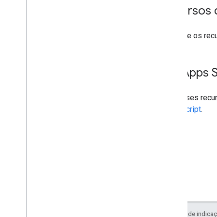
Recursos 
Consulte os rec
API Apps S
Use esses recurs
Apps Script
.
Exceto em caso de indicaç