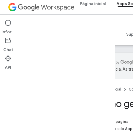
Página inicial
Apps Sc
Workspace
Apps Script
Informações
Visão geral
Guias
Referência
Exemplos
Su
Chat
API
preferência. As t
Visão geral
Página inicial
G
Serviços do Google Workspace
Admin Console
Visão ge
Calendar
Chat
Documentos
Nesta página
Drive
Serviços do Apps