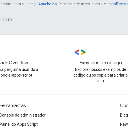
e acordo com a
Licença Apache 2.0
. Para mais detalhes, consulte as
políticas
4-23 UTC.
tack Overflow
Exemplos de código
a pergunta usando a
Explore nossos exemplos de
google-apps-script
código ou os copie para criar o
seu
Ferramentas
Con
Console do administrador
Blog
Painel do Apps Script
News