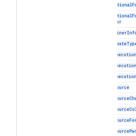
ग्रेडिएंट
Conditional
F
ग्रुप
Conditional
F
नाम वाली रेंज
Builder
ओवरग्रिड इमेज
पेज की सुरक्षा
Container
Inf
पिवटफ़िल्टर
Copy
Paste
Typ
पिवटग्रुप
पिवटग्रुप की सीमा
Data
Executio
पिवटटेबल
Data
Executio
पिवटवैल्यू
सुरक्षा
Data
Executio
श्रेणी
Data
Source
रेंज लिस्ट
रिच टेक्स्ट मान
Data
Source
Ch
Rich
Text
Value
Builder
Data
Source
Co
चुनें
शीट
Data
Source
Fo
स्लाइसर
Data
Source
Pa
क्रम से लगाएं