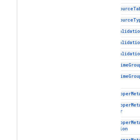
Developerमेटाडेटाकिसको दिखे
Data
Source
Ta
आयाम
दिशानिर्देश
Data
Source
Ty
फ़्रीक्वेंसी प्रकार
Data
Validati
Group
Control
Toggle
Position
इंटरपोलेशन प्रकार
Data
Validati
पिवटटेबल की थीम का फ़ंक्शन
Data
Validati
पिवटवैल्यू का प्रकार
सुरक्षा का प्रकार
Date
Time
Grou
फिर से कैलकुलेशन करने का इंटरवल
Date
Time
Grou
रिलेटिव डेट
Type
शीटटाइप
Sort
Order
Developer
Met
टेक्स्ट डायरेक्शन
Developer
Met
Text
To
Column
Delimiter
Finder
थीम का रंग
वैल्यू टाइप
Developer
Met
Location
रैप करने की रणनीति
Developer
Met
बेहतर सेवाएं