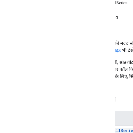
फ़ॉर्म
AutoFillSeries
Gmail
प्रॉपर्टी
Sheets
Banding
खास जानकारी
तरीके
Spreadsheet
App
कक्षाएं
इस सेवा की मदद से 
बैंडिंग
से जुड़ी गाइड
भी देखे
बूलियन कंडीशन
सेल चित्र
कभी-कभी, स्प्रेडश
सेलइमेजबिल्डर
को कई बार कॉल किय
रंग
उदाहरण के लिए, स्क
रंग बनाने वाला
कंडीशनलफ़ॉर्मैटनियम
कंडीशनलफ़ॉर्मैटरूलबिल्डर
क्लास
कंटेनर की जानकारी
कनेक्टेड शीट के लिए डेटा सोर्स
नाम
डेटा की पुष्टि करना
डेटा की पुष्टि करने वाला
Auto
Fill
Seri
तारीख और समय के हिसाब से ग्रुप करना