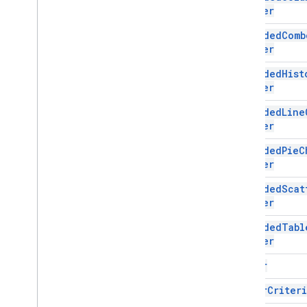
Builder
स्क्रिप्ट प्रोजेक्ट के संसाधन
Embedded
Comb
ऑटोमेशन ट्रिगर और इवेंट
Builder
मेनिफ़ेस्ट
कोटा और तय सीमा
Embedded
Hist
Builder
Google Workspace के ऐड-ऑन
Embedded
Line
सेवाएं
Builder
मेनिफ़ेस्ट
Embedded
Pie
C
ऐड-ऑन एपीआई
Builder
Apps Script API
Embedded
Scat
Builder
v1
क्लाइंट लाइब्रेरी
Embedded
Tabl
Builder
Filter
Filter
Criteri