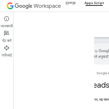
मुख्यपृष्ठ
Apps Script
Workspace
Apps Script
जानकारी
खास जानकारी
गाइड
रेफ़रंस
सैंपल
सहायता
चैट करें
एपीआई
एआई से मिले अनुवादों म
खास जानकारी
होम पेज
Google 
Google Workspace की सेवाएं
Admin Console
Spreads
Calendar
चैट
Docs
इस पेज पर, यह जानक
Drive
क्लास