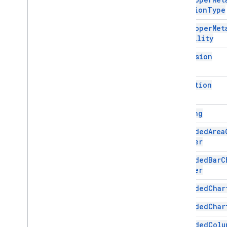
Location
Type
Sheets API
स्लाइड
Developer
Met
फ़ाइल फ़ोल्डर
Visibility
अधिक
.
.
.
Dimension
अन्य Google सेवाएँ
Direction
Google Analytics
Google Maps
Google Translate
Drawing
Vertex AI
Embedded
Area
You
Tube
Builder
अधिक
.
.
.
Embedded
Bar
C
Builder
यूटिलिटी सेवाएं
एपीआई और एएमपी; डेटाबेस कनेक्शन
Embedded
Char
डेटा उपयोगिता और ऑप्टिमाइज़ेशन
Embedded
Char
एचटीएमएल और एएमपी कॉन्टेंट
स्क्रिप्ट एक्ज़ीक्यूशन और जानकारी
Embedded
Colu