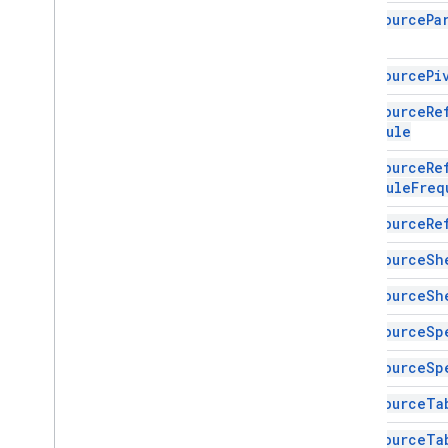
स्प्रेडशीट
Data
Source
Pa
Type
स्प्रेडशीट थीम
टेक्स्ट फ़ाइंडर
Data
Source
Pi
टेक्स्ट रोटेशन
Data
Source
Re
टेक्स्ट स्टाइल
Schedule
टेक्स्ट स्टाइलबिल्डर
थीम का रंग
Data
Source
Re
Schedule
Freq
Enums
Auto
Fill
Series
Data
Source
Re
बैंडिंग थीम
Data
Source
Sh
बूलियन मानदंड
बॉर्डरस्टाइल
Data
Source
Sh
कॉपी चिपकाने की सुविधा
Data
Source
Sp
कनेक्टेड शीट के लिए डेटा सोर्स
डेटा की पुष्टि करने से जुड़ी शर्तें
Data
Source
Sp
तारीख और समय के हिसाब से ग्रुप करनाRule
Data
Source
Ta
Type
DeveloperमेटाडेटाLocation
Type
Data
Source
Ta