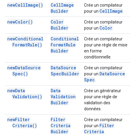
new
Cell
Image(
)
Cell
Image
Crée un compilateur
Builder
Cell
Image
pour un
.
new
Color(
)
Color
Crée un compilateur
Builder
Color
pour un
.
new
Conditional
Conditional
Crée un compilateur
Format
Rule(
)
Format
Rule
pour une règle de mise
Builder
en forme
conditionnelle.
new
Data
Source
Data
Source
Crée un compilateur
Spec(
)
Spec
Builder
Data
Source
pour un
Spec
.
new
Data
Data
Crée un générateur
Validation(
)
Validation
pour une règle de
Builder
validation des
données.
new
Filter
Filter
Crée un compilateur
Criteria(
)
Criteria
Filter
pour un
Builder
Criteria
.