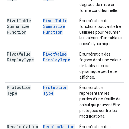
dégradé de mise en
forme conditionnelle.
Pivot
Table
Pivot
Table
Énumération des
Summarize
Summarize
fonctions pouvant être
Function
Function
utilisées pour résumer
les valeurs d'un tableau
croisé dynamique.
Pivot
Value
Pivot
Value
Énumération des
Display
Type
Display
Type
façons dont une valeur
de tableau croisé
dynamique peut être
affichée.
Protection
Protection
Énumération
Type
Type
représentant les
parties d'une feuille de
calcul qui peuvent être
protégées contre les
modifications.
Recalculation
Recalculation
Énumération des