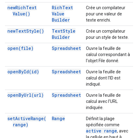
new
Rich
Text
Rich
Text
Crée un compilateur
Value(
)
Value
pour une valeur de
Builder
texte enrichi.
new
Text
Style(
)
Text
Style
Crée un compilateur
Builder
pour un style de texte.
open(
file)
Spreadsheet
Ouvre la feuille de
calcul correspondant à
l'objet File donné.
open
By
Id(
id)
Spreadsheet
Ouvre la feuille de
calcul dont l'ID est
indiqué.
open
By
Url(
url)
Spreadsheet
Ouvre la feuille de
calcul avec l'URL
indiquée.
set
Active
Range(
Range
Définit la plage
range)
spécifiée comme
active range
, avec
la cellule en haut à