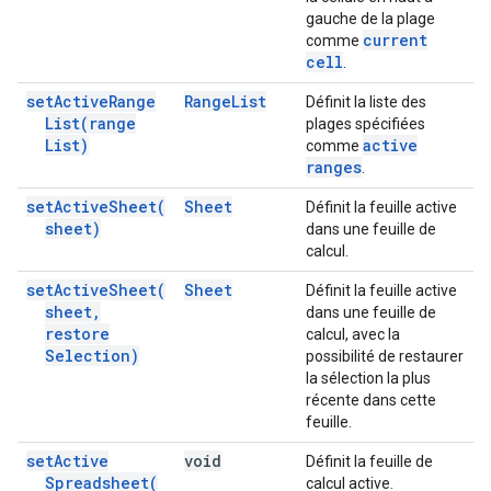
gauche de la plage
current
comme
cell
.
set
Active
Range
Range
List
Définit la liste des
List(
range
plages spécifiées
List)
active
comme
ranges
.
set
Active
Sheet(
Sheet
Définit la feuille active
sheet)
dans une feuille de
calcul.
set
Active
Sheet(
Sheet
Définit la feuille active
sheet
,
dans une feuille de
restore
calcul, avec la
Selection)
possibilité de restaurer
la sélection la plus
récente dans cette
feuille.
set
Active
void
Définit la feuille de
Spreadsheet(
calcul active.