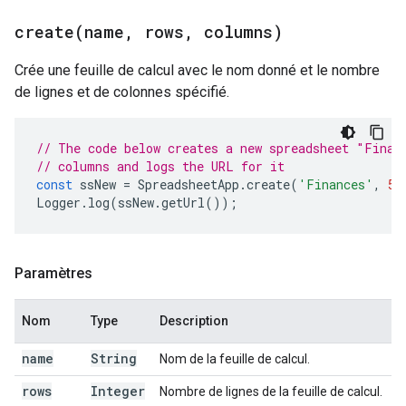
create(
name
,
rows
,
columns)
Crée une feuille de calcul avec le nom donné et le nombre
de lignes et de colonnes spécifié.
// The code below creates a new spreadsheet "Finan
// columns and logs the URL for it
const
ssNew
=
SpreadsheetApp
.
create
(
'Finances'
,
50
Logger
.
log
(
ssNew
.
getUrl
());
Paramètres
Nom
Type
Description
name
String
Nom de la feuille de calcul.
rows
Integer
Nombre de lignes de la feuille de calcul.