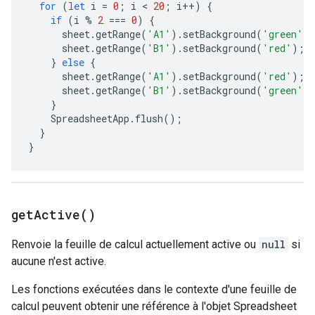
for
(
let
i
=
0
;
i
 < 
20
;
i
++
)
{
if
(
i
%
2
===
0
)
{
sheet
.
getRange
(
'A1'
).
setBackground
(
'green'
)
sheet
.
getRange
(
'B1'
).
setBackground
(
'red'
);
}
else
{
sheet
.
getRange
(
'A1'
).
setBackground
(
'red'
);
sheet
.
getRange
(
'B1'
).
setBackground
(
'green'
)
}
SpreadsheetApp
.
flush
();
}
}
get
Active(
)
Renvoie la feuille de calcul actuellement active ou
null
si
aucune n'est active.
Les fonctions exécutées dans le contexte d'une feuille de
calcul peuvent obtenir une référence à l'objet Spreadsheet