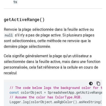
ts
get
Active
Range(
)
Renvoie la plage sélectionnée dans la feuille active ou
null
s'il n'y a pas de plage active. Si plusieurs plages
sont sélectionnées, cette méthode ne renvoie que la
dernière plage sélectionnée.
Cela signifie généralement la plage qu'un utilisateur a
sélectionnée dans la feuille active, mais dans une fonction
personnalisée, cela fait référence à la cellule en cours de
recalcul.
// The code below logs the background color for th
const
colorObject
=
SpreadsheetApp
.
getActiveRange
(
// Assume the color has ColorType.RGB.
Logger
.
log
(
colorObject
.
asRgbColor
().
asHexString
()