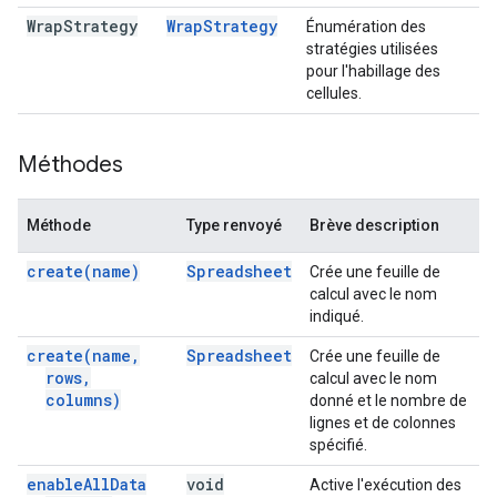
Wrap
Strategy
Wrap
Strategy
Énumération des
stratégies utilisées
pour l'habillage des
cellules.
Méthodes
Méthode
Type renvoyé
Brève description
create(
name)
Spreadsheet
Crée une feuille de
calcul avec le nom
indiqué.
create(
name
,
Spreadsheet
Crée une feuille de
rows
,
calcul avec le nom
columns)
donné et le nombre de
lignes et de colonnes
spécifié.
enable
All
Data
void
Active l'exécution des