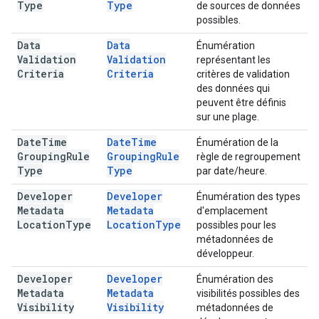
Type
Type
de sources de données
possibles.
Data
Data
Énumération
Validation
Validation
représentant les
Criteria
Criteria
critères de validation
des données qui
peuvent être définis
sur une plage.
Date
Time
Date
Time
Énumération de la
Grouping
Rule
Grouping
Rule
règle de regroupement
Type
Type
par date/heure.
Developer
Developer
Énumération des types
Metadata
Metadata
d'emplacement
Location
Type
Location
Type
possibles pour les
métadonnées de
développeur.
Developer
Developer
Énumération des
Metadata
Metadata
visibilités possibles des
Visibility
Visibility
métadonnées de