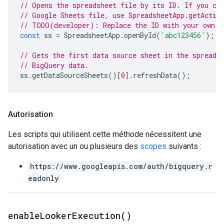
// Opens the spreadsheet file by its ID. If you cr
// Google Sheets file, use SpreadsheetApp.getActiv
// TODO(developer): Replace the ID with your own.
const
ss
=
SpreadsheetApp
.
openById
(
'abc123456'
);
// Gets the first data source sheet in the spreads
// BigQuery data.
ss
.
getDataSourceSheets
()[
0
].
refreshData
();
Autorisation
Les scripts qui utilisent cette méthode nécessitent une
autorisation avec un ou plusieurs des
scopes
suivants :
https://www.googleapis.com/auth/bigquery.r
eadonly
enable
Looker
Execution(
)