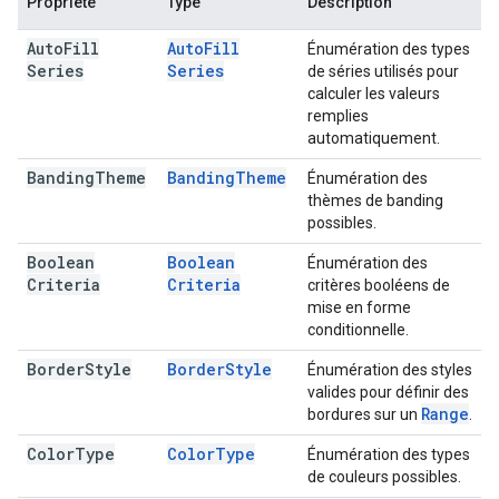
Propriété
Type
Description
Auto
Fill
Auto
Fill
Énumération des types
Series
Series
de séries utilisés pour
calculer les valeurs
remplies
automatiquement.
Banding
Theme
Banding
Theme
Énumération des
thèmes de banding
possibles.
Boolean
Boolean
Énumération des
Criteria
Criteria
critères booléens de
mise en forme
conditionnelle.
Border
Style
Border
Style
Énumération des styles
valides pour définir des
Range
bordures sur un
.
Color
Type
Color
Type
Énumération des types
de couleurs possibles.