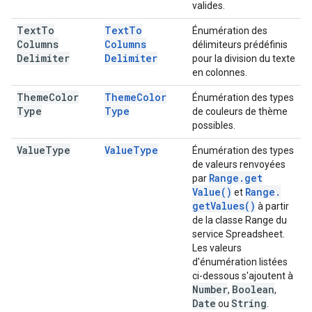
valides.
Text
To
Text
To
Énumération des
Columns
Columns
délimiteurs prédéfinis
Delimiter
Delimiter
pour la division du texte
en colonnes.
Theme
Color
Theme
Color
Énumération des types
Type
Type
de couleurs de thème
possibles.
Value
Type
Value
Type
Énumération des types
de valeurs renvoyées
Range
.
get
par
Value(
)
Range
.
et
get
Values(
)
à partir
de la classe Range du
service Spreadsheet.
Les valeurs
d'énumération listées
ci-dessous s'ajoutent à
Number
Boolean
,
,
Date
String
ou
.