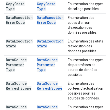
Copy
Paste
Copy
Paste
Énumération des types
Type
Type
de collage possibles.
Data
Execution
Data
Execution
Énumération des
Error
Code
Error
Code
codes d'erreur
d'exécution des
données possibles.
Data
Execution
Data
Execution
Énumération des états
State
State
d'exécution des
données possibles.
Data
Source
Data
Source
Énumération des types
Parameter
Parameter
de paramètres de
Type
Type
source de données
possibles.
Data
Source
Data
Source
Énumération des
Refresh
Scope
Refresh
Scope
portées d'actualisation
possibles pour les
sources de données.
Data
Source
Data
Source
Énumération des types