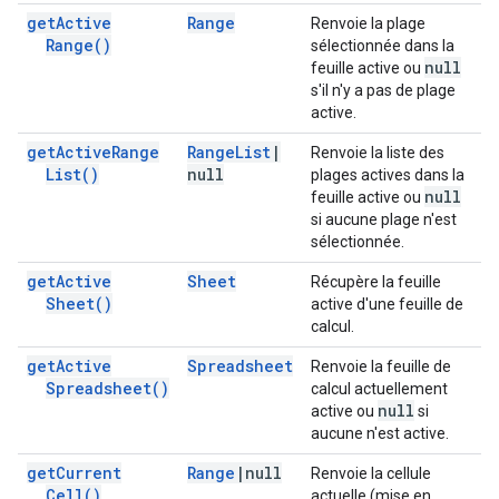
get
Active
Range
Renvoie la plage
Range(
)
sélectionnée dans la
null
feuille active ou
s'il n'y a pas de plage
active.
get
Active
Range
Range
List
|
Renvoie la liste des
List(
)
null
plages actives dans la
null
feuille active ou
si aucune plage n'est
sélectionnée.
get
Active
Sheet
Récupère la feuille
Sheet(
)
active d'une feuille de
calcul.
get
Active
Spreadsheet
Renvoie la feuille de
Spreadsheet(
)
calcul actuellement
null
active ou
si
aucune n'est active.
get
Current
Range
|
null
Renvoie la cellule
Cell(
)
actuelle (mise en