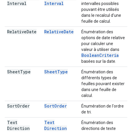
Interval
Interval
intervalles possibles
pouvant être utilisés
dans le recalcul d'une
feuille de calcul.
Relative
Date
Relative
Date
Énumération des
options de date relative
pour calculer une
valeur à utiliser dans
Boolean
Criteria
basées sur la date.
Sheet
Type
Sheet
Type
Énumération des
différents types de
feuilles pouvant exister
dans une feuille de
calcul.
Sort
Order
Sort
Order
Énumération de l'ordre
de tri.
Text
Text
Énumération des
Direction
Direction
directions de texte