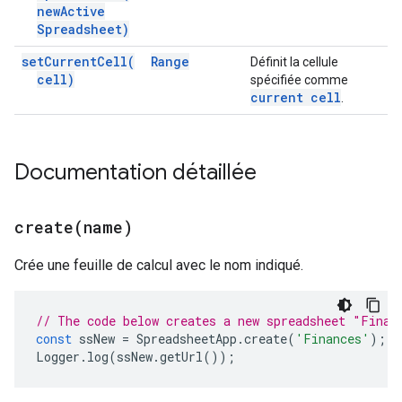
new
Active
Spreadsheet)
set
Current
Cell(
Range
Définit la cellule
cell)
spécifiée comme
current cell
.
Documentation détaillée
create(
name)
Crée une feuille de calcul avec le nom indiqué.
// The code below creates a new spreadsheet "Finan
const
ssNew
=
SpreadsheetApp
.
create
(
'Finances'
);
Logger
.
log
(
ssNew
.
getUrl
());