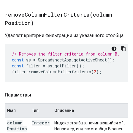
removeColumnFilterCriteria(
column
Position)
Удаляет критерии фильтрации из указанного столбца.
// Removes the filter criteria from column B.
const
ss
=
SpreadsheetApp
.
getActiveSheet
();
const
filter
=
ss
.
getFilter
();
filter
.
removeColumnFilterCriteria
(
2
);
Параметры
Имя
Тип
Описание
column
Integer
Индекс столбца, начинающийся с 1.
Position
Например, индекс столбца B равен