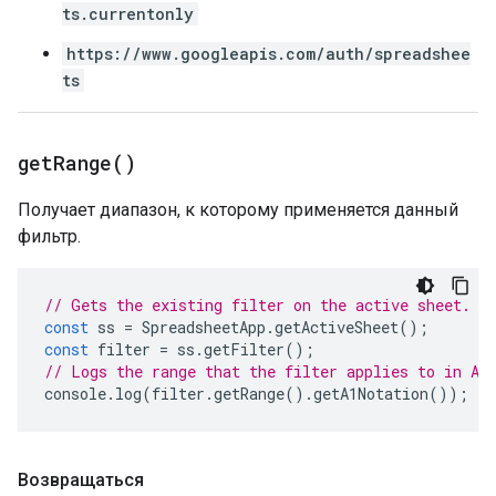
ts.currentonly
https://www.googleapis.com/auth/spreadshee
ts
get
Range(
)
Получает диапазон, к которому применяется данный
фильтр.
// Gets the existing filter on the active sheet.
const
ss
=
SpreadsheetApp
.
getActiveSheet
();
const
filter
=
ss
.
getFilter
();
// Logs the range that the filter applies to in A1
console
.
log
(
filter
.
getRange
().
getA1Notation
());
Возвращаться