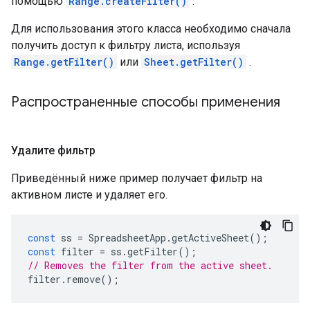
помощью
Range.createFilter()
.
Для использования этого класса необходимо сначала
получить доступ к фильтру листа, используя
Range.getFilter()
или
Sheet.getFilter()
.
Распространенные способы применения
Удалите фильтр
Приведённый ниже пример получает фильтр на
активном листе и удаляет его.
const
ss
=
SpreadsheetApp
.
getActiveSheet
();
const
filter
=
ss
.
getFilter
();
// Removes the filter from the active sheet.
filter
.
remove
();