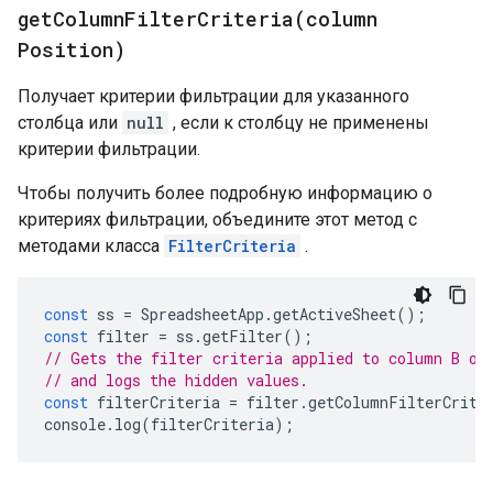
getColumnFilterCriteria(
column
Position)
Получает критерии фильтрации для указанного
столбца или
null
, если к столбцу не применены
критерии фильтрации.
Чтобы получить более подробную информацию о
критериях фильтрации, объедините этот метод с
методами класса
FilterCriteria
.
const
ss
=
SpreadsheetApp
.
getActiveSheet
();
const
filter
=
ss
.
getFilter
();
// Gets the filter criteria applied to column B of
// and logs the hidden values.
const
filterCriteria
=
filter
.
getColumnFilterCrite
console
.
log
(
filterCriteria
);