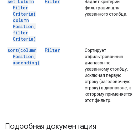
set Column
Filter
Задает критерии
Filter
фильтрации для
Criteria(
указанного столбца.
column
Position
,
filter
Criteria)
sort(
column
Filter
Сортирует
Position
,
отфильтрованный
ascending)
диапазон по
указанному столбцу,
исключая первую
строку (заголовочную
строку) в диапазоне, к
которому применяется
этот фильтр.
Подробная документация