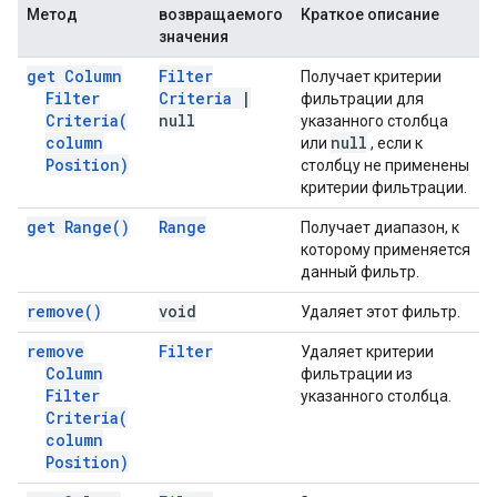
Метод
возвращаемого
Краткое описание
значения
get Column
Filter
Получает критерии
Filter
Criteria
|
фильтрации для
Criteria(
null
указанного столбца
column
null
или
, если к
Position)
столбцу не применены
критерии фильтрации.
get
Range(
)
Range
Получает диапазон, к
которому применяется
данный фильтр.
remove(
)
void
Удаляет этот фильтр.
remove
Filter
Удаляет критерии
Column
фильтрации из
Filter
указанного столбца.
Criteria(
column
Position)