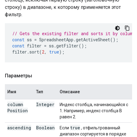
строку) в диапазоне, к которому применяется этот
фильтр.
// Gets the existing filter and sorts it by column
const
ss
=
SpreadsheetApp
.
getActiveSheet
();
const
filter
=
ss
.
getFilter
();
filter
.
sort
(
2
,
true
);
Параметры
Имя
Тип
Описание
column
Integer
Индекс столбца, начинающийся с
Position
1. Например, индекс столбца B
равен 2.
ascending
Boolean
true
Если
, отфильтрованный
диапазон сортируется в порядке