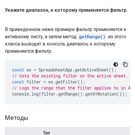
Укажите диапазон
,
к которому применяется фильтр
.
В приведенном ниже примере фильтр применяется к
активному листу, а затем метод
getRange()
из этого
класса выводит в консоль диапазон, к которому
применяется фильтр.
const
ss
=
SpreadsheetApp
.
getActiveSheet
();
// Gets the existing filter on the active sheet.
const
filter
=
ss
.
getFilter
();
// Logs the range that the filter applies to in A1
console
.
log
(
filter
.
getRange
().
getA1Notation
());
Методы
Тип