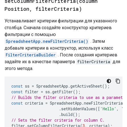
setColumnFilterCriteria(
column
Position
,
filter
Criteria)
Устанавливает критерии фильтрации для указанного
столбца. Сначала создайте конструктор критериев
фильтрации с помощью
SpreadsheetApp.newFilterCriteria()
. Затем
добавьте критерии в конструктор, используя класс
FilterCriteriaBuilder
. После создания критериев
задайте их в качестве параметра
filterCriteria
для
этого метода.
const
ss
=
SpreadsheetApp
.
getActiveSheet
();
const
filter
=
ss
.
getFilter
();
// Builds the filter criteria to use as a paramete
const
criteria
=
SpreadsheetApp
.
newFilterCriteria
(
.
setHiddenValues
([
'Hello'
,
'W
.
build
();
// Sets the filter criteria for column C.
filter
.
setColumnFilterCriteria
(
3
,
criteria
);