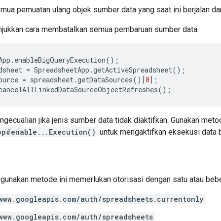
ua pemuatan ulang objek sumber data yang saat ini berjalan dan 
njukkan cara membatalkan semua pembaruan sumber data.
App
.
enableBigQueryExecution
();
dsheet
=
SpreadsheetApp
.
getActiveSpreadsheet
();
ource
=
spreadsheet
.
getDataSources
()[
0
];
cancelAllLinkedDataSourceObjectRefreshes
();
gecualian jika jenis sumber data tidak diaktifkan. Gunakan meto
pp#enable...Execution()
untuk mengaktifkan eksekusi data ba
gunakan metode ini memerlukan otorisasi dengan satu atau be
www.googleapis.com/auth/spreadsheets.currentonly
www.googleapis.com/auth/spreadsheets