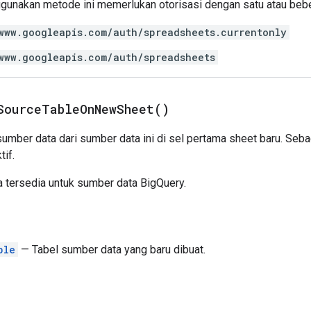
gunakan metode ini memerlukan otorisasi dengan satu atau be
www.googleapis.com/auth/spreadsheets.currentonly
www.googleapis.com/auth/spreadsheets
Source
Table
On
New
Sheet(
)
umber data dari sumber data ini di sel pertama sheet baru. Seb
tif.
a tersedia untuk sumber data BigQuery.
ble
— Tabel sumber data yang baru dibuat.