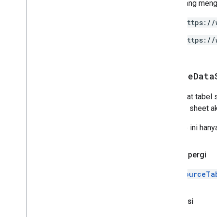
Skrip yang meng
Value
Type
Strategi pengemasan
https://
Layanan lanjutan
https://
Sheets API
Slide
Workspace
create
Data
Lainnya
.
.
.
Membuat tabel s
menjadi sheet ak
Layanan Google lainnya
Google Analytics
Metode ini hany
Google Maps
Google Translate
Pulang pergi
Vertex AI
You
Tube
DataSourceTa
Lainnya
.
.
.
Otorisasi
Layanan utilitas
Koneksi database API &amp