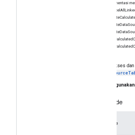
Formulir
Dokumentasi men
Gmail
cancelAllLink
Spreadsheet
createCalcula
Ringkasan
createDataSou
Spreadsheet
App
createDataSou
getCalculate
Class
getCalculated
Pita baris
Boolean
Condition
Gambar Seluler
Mengakses dan m
Cell
Image
Builder
DataSourceTa
Warna
Pembuat
Warna
Hanya gunakan 
Condition
Format
Rule
Condition
Format
Rule
Builder
Metode
Info Penampung
Data
Source untuk Sheet yang
Terhubung
Metode
Big
Query
Data
Source
Spec
Big
Query
Data
Source
Spec
Builder