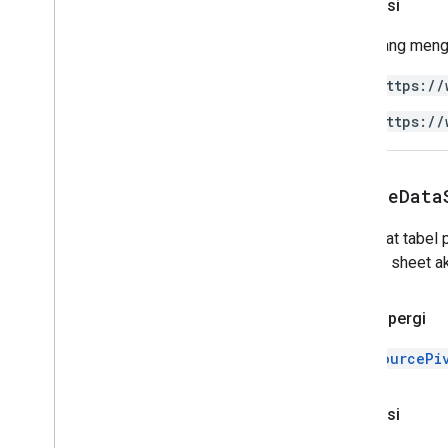
Otorisasi
Kriteria Validation Data
Date
Time
Grouping
Rule
Type
Skrip yang meng
Developer
Metadata
Location
Type
Developer
Metadata
Visibility
https://
Dimensi
https://
Arah
Jenis
Frekuensi
Group
Control
Toggle
Position
create
Data
Jenis Interpolasi
Pivot
Table
Summarize
Function
Membuat tabel p
Pivot
Value
Display
Type
menjadi sheet ak
Jenis
Perlindungan
Interval Ulang
Pulang pergi
Relative
Date
Jenis
Jenis
DataSourcePi
Sort
Order
Arah Teks
Otorisasi
Text
To
Columns
Delimiter
.
Jenis
Warna
Tema