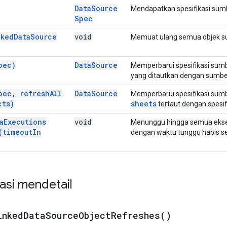
Data
Source
Mendapatkan spesifikasi sumb
Spec
nked
Data
Source
void
Memuat ulang semua objek su
pec)
Data
Source
Memperbarui spesifikasi sum
yang ditautkan dengan sumber 
pec
,
refresh
All
Data
Source
Memperbarui spesifikasi sum
cts)
sheets
tertaut dengan spesifi
a
Executions
void
Menunggu hingga semua ekseku
(
timeout
In
dengan waktu tunggu habis se
si mendetail
inked
Data
Source
Object
Refreshes(
)