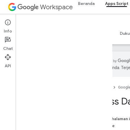
Beranda
Apps Script
Workspace
Apps Script
Info
Ringkasan
Panduan
Referensi
Contoh
Duku
Chat
API
pilihan Anda. Te
Ringkasan
Beranda
Googl
Layanan Google Workspace
Konsol Admin
Class D
Calendar
Chat
Dokumen
Pada halaman i
Drive
Metode