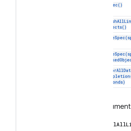
Validasi Data
get
Spec(
)
Data
Validation
Builder
Aturan
Tanggal
Tanggal
refresh
All
Li
Dikelompokkan
Objects(
)
Metadata Developer
Developer
Metadata
Finder
update
Spec(
s
Lokasi
Metadata
Developer
Gambar
update
Spec(
s
Embedded
Area
Chart
Builder
Linked
Obje
Embedded
Bar
Chart
Builder
wait
For
All
Dat
Diagram Sematan
Completion
Embedded
Chart
Builder
Seconds)
Embedded
Column
Chart
Builder
Embedded
Combo
Chart
Builder
Embedded
Histogram
Chart
Builder
Dokumenta
Embedded
Line
Chart
Builder
Embedded
Pie
Chart
Builder
Embedded
Scatter
Chart
Builder
cancel
All
L
Embedded
Table
Chart
Builder