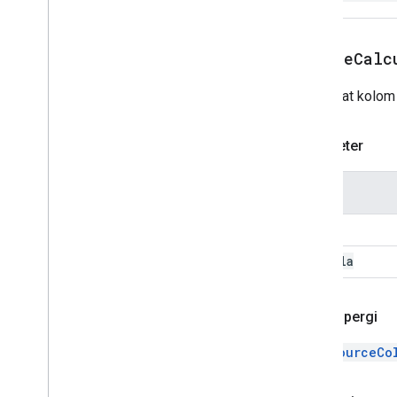
Lembaran
Pemotong
createCalc
Urutkan
Spec
Spreadsheet
Membuat kolom k
Tema Spreadsheet
Pencari Teks
Parameter
Rotasi Teks
Text
Style
Text
Style
Builder
Nama
Warna
Tema
name
Enum
formula
Seri
Isi
Otomatis
Tema Banding
Kriteria Boolean
Pulang pergi
Gaya Batas
Copy
Paste
Type
DataSourceCo
Data
Source untuk Sheet yang
Terhubung