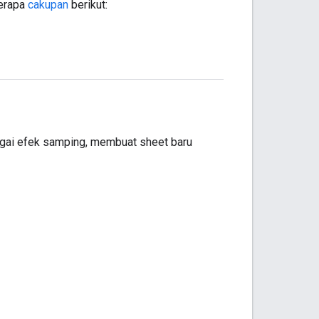
berapa
cakupan
berikut:
agai efek samping, membuat sheet baru