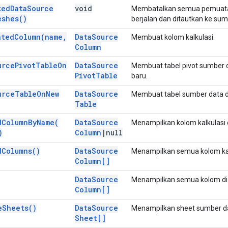
ked
Data
Source
void
Membatalkan semua pemuatan 
eshes(
)
berjalan dan ditautkan ke sumb
ated
Column(
name
,
Data
Source
Membuat kolom kalkulasi.
Column
urce
Pivot
Table
On
Data
Source
Membuat tabel pivot sumber da
Pivot
Table
baru.
urce
Table
On
New
Data
Source
Membuat tabel sumber data dar
Table
d
Column
By
Name(
Data
Source
Menampilkan kolom kalkulasi
)
Column
|
null
d
Columns(
)
Data
Source
Menampilkan semua kolom kal
Column[]
Data
Source
Menampilkan semua kolom di
Column[]
e
Sheets(
)
Data
Source
Menampilkan sheet sumber dat
Sheet[]