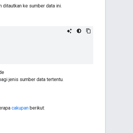
ditautkan ke sumber data ini.
de
gi jenis sumber data tertentu.
berapa
cakupan
berikut: