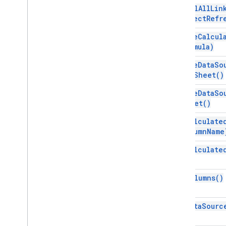
Status
Eksekusi
cancel
All
Lin
Object
Refr
Looker
Data
Source
Spec
Looker
Data
Source
Spec
Builder
create
Calcul
Data
Source
formula)
Bagan
Data
Source
create
Data
So
Kolom
Data
Source
New
Sheet(
)
Formula Data
Source
Parameter Datastore
create
Data
So
Sheet(
)
Data
Source
Pivot
Table
Data
Source
Refresh
Jadwal
get
Calculate
Data
Source
Refresh
Schedule
column
Name
Frequency
Data
Source
Sheet
get
Calculate
Data
Source
Sheet
Filter
Data
Source
Spec
get
Columns(
)
Data
Source
Spec
Builder
Tabel
Data
Source
get
Data
Sourc
Kolom
Data
Source
Data
Source
Tabel
Filter