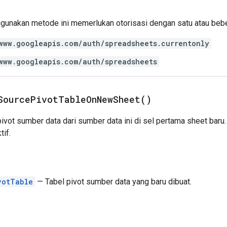
gunakan metode ini memerlukan otorisasi dengan satu atau be
www.googleapis.com/auth/spreadsheets.currentonly
www.googleapis.com/auth/spreadsheets
Source
Pivot
Table
On
New
Sheet(
)
ivot sumber data dari sumber data ini di sel pertama sheet bar
tif.
votTable
— Tabel pivot sumber data yang baru dibuat.