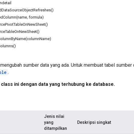
detail
edDataSourceObjectRefreshes()
tedColumn(name, formula)
rcePivotTableOnNewSheet()
rceTableOnNewSheet()
dColumnByName(columnName)
Columns()
engubah sumber data yang ada. Untuk membuat tabel sumber da
ble
.
class ini dengan data yang terhubung ke database.
Jenis nilai
yang
Deskripsi singkat
ditampilkan