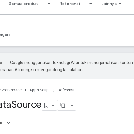
Semua produk
Referensi
Lainnya
ngan
Google menggunakan teknologi AI untuk menerjemahkan konten
rjemahan AI mungkin mengandung kesalahan.
e Workspace
Apps Script
Referensi
ata
Source
ni