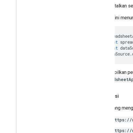
Filter
Membatalkan sem
Kriteria
Filter
Contoh ini menu
Filter
Kriteria
Builder
Gradient
Condition
Grup
Spreadsheet
Rentang
Bernama
const
sprea
Gambar
Over
Grid
const
dataS
dataSource
.
Perlindungan
Halaman
Pivot
Filter
Grup
Pivot
Menampilkan pen
Pivot
Group
Limit
SpreadsheetA
Pivot
Table
Pivot
Nilai
Otorisasi
Perlindungan
Rentang
Skrip yang meng
Daftar
Rentang
Nilai Rich
Text
https://
Rich
Text
Value
Builder
https://
Pemilihan