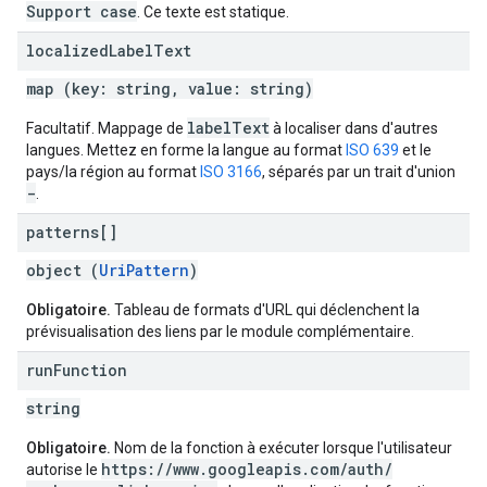
Support case
. Ce texte est statique.
localized
Label
Text
map (key: string, value: string)
label
Text
Facultatif. Mappage de
à localiser dans d'autres
langues. Mettez en forme la langue au format
ISO 639
et le
pays/la région au format
ISO 3166
, séparés par un trait d'union
-
.
patterns[]
object (
UriPattern
)
Obligatoire.
Tableau de formats d'URL qui déclenchent la
prévisualisation des liens par le module complémentaire.
run
Function
string
Obligatoire.
Nom de la fonction à exécuter lorsque l'utilisateur
https:
/
/
www
.
googleapis
.
com
/
auth
/
autorise le