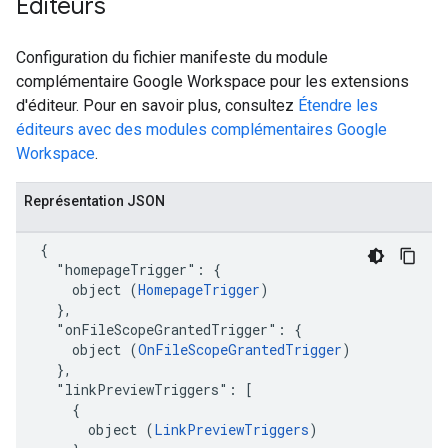
Éditeurs
Configuration du fichier manifeste du module
complémentaire Google Workspace pour les extensions
d'éditeur. Pour en savoir plus, consultez
Étendre les
éditeurs avec des modules complémentaires Google
Workspace
.
Représentation JSON
  {

    "homepageTrigger": {

      object (
HomepageTrigger
)

    },

    "onFileScopeGrantedTrigger": {

      object (
OnFileScopeGrantedTrigger
)

    },

    "linkPreviewTriggers": [

      {

        object (
LinkPreviewTriggers
)
