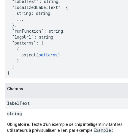
  "labelText": string,

  "localizedLabelText": {

    string: string,

    ...

  },

  "runFunction": string,

  "logoUrl": string,

  "patterns": [

    {

      object(
patterns
)

    }

  ]

}
Champs
label
Text
string
Obligatoire.
Texte d'un exemple de chip intelligent invitant les
Example:
utilisateurs à prévisualiser le lien, par exemple