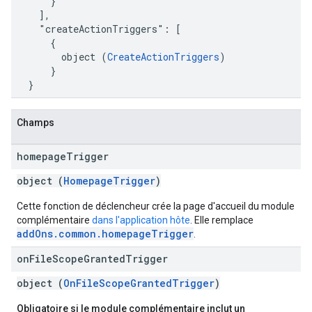
      }

    ],

    "createActionTriggers": [

      {

        object (
CreateActionTriggers
)

      }

  }
Champs
homepage
Trigger
object (
HomepageTrigger
)
Cette fonction de déclencheur crée la page d'accueil du module
complémentaire
dans l'application hôte
. Elle remplace
addOns.common.homepageTrigger
.
on
File
Scope
Granted
Trigger
object (
OnFileScopeGrantedTrigger
)
Obligatoire si le module complémentaire inclut un