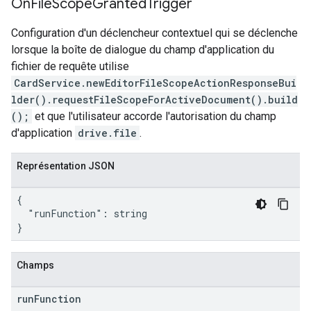
On
File
Scope
Granted
Trigger
Configuration d'un déclencheur contextuel qui se déclenche
lorsque la boîte de dialogue du champ d'application du
fichier de requête utilise
CardService.newEditorFileScopeActionResponseBui
lder().requestFileScopeForActiveDocument().build
();
et que l'utilisateur accorde l'autorisation du champ
d'application
drive.file
.
Représentation JSON
{

  "runFunction": string

}
Champs
run
Function