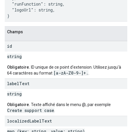
  "runFunction": string,

  "logoUrl": string,

}
Champs
id
string
Obligatoire.
ID unique de ce point d'extension. Utilisez jusqu'à
[a-z
A-Z0-9-]+
.
64 caractères au format
.
label
Text
string
Obligatoire.
Texte affiché dans le menu @, par exemple
Create support case
.
localized
Label
Text
map (key: string, value: string)