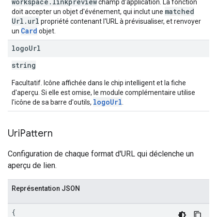
workspace
.
linkpreview
champ d'application. La fonction
matched
doit accepter un objet d'événement, qui inclut une
Url
.
url
propriété contenant l'URL à prévisualiser, et renvoyer
Card
un
objet.
logo
Url
string
Facultatif. Icône affichée dans le chip intelligent et la fiche
d'aperçu. Si elle est omise, le module complémentaire utilise
logoUrl
l'icône de sa barre d'outils,
.
Uri
Pattern
Configuration de chaque format d'URL qui déclenche un
aperçu de lien.
Représentation JSON
{
