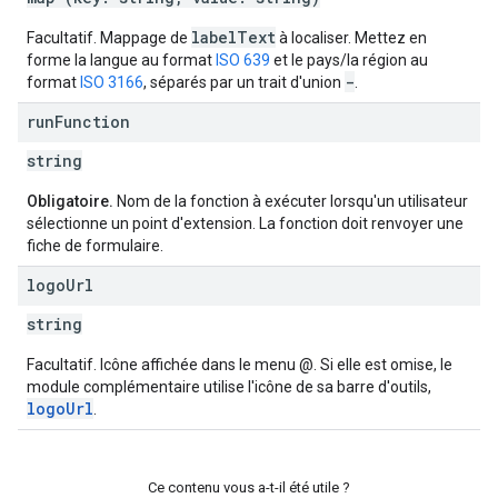
label
Text
Facultatif. Mappage de
à localiser. Mettez en
forme la langue au format
ISO 639
et le pays/la région au
-
format
ISO 3166
, séparés par un trait d'union
.
run
Function
string
Obligatoire.
Nom de la fonction à exécuter lorsqu'un utilisateur
sélectionne un point d'extension. La fonction doit renvoyer une
fiche de formulaire.
logo
Url
string
Facultatif. Icône affichée dans le menu @. Si elle est omise, le
module complémentaire utilise l'icône de sa barre d'outils,
logoUrl
.
Ce contenu vous a-t-il été utile ?