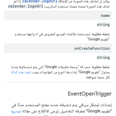
calendar.logoUrl
يمكن أن تختلف هذه الصورة عن الإضافة
. إذا تم
calendar
.
logo
Url
حذف هذه الصورة لمنصة معيّنة، تستخدِم السكريبت
.
name
string
مَعلمة مطلوبة
. اسم منصة مكالمات الفيديو المعروض في الـ واجهة مستخدم
"تقويم Google"
on
Create
Function
string
مَعلمة مطلوبة
. اسم دالة "برمجة تطبيقات Google" التي يتم استدعاؤها عندما
يحاول "تقويم Google" إنشاء هذا النوع من المؤتمرات يجب
تنفيذ هذه الدالة
لكل منصة متوافقة.
Event
Open
Trigger
إعدادات لمشغّل سياقي يتم تنشيطه عندما يفتح المستخدم حدثًا في
"تقويم Google" لمعرفة التفاصيل، يُرجى الاطّلاع على مقالة
توسيع