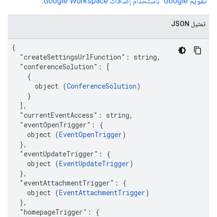
"تقويم Google" باستخدام إضافات Google Workspace
.
تمثيل JSON
{

  "createSettingsUrlFunction": string,

  "conferenceSolution": [

    {

      object (
ConferenceSolution
)

    }

  ],

  "currentEventAccess": string,

  "eventOpenTrigger": {

    object (
EventOpenTrigger
)

  },

  "eventUpdateTrigger": {

    object (
EventUpdateTrigger
)

  },

  "eventAttachmentTrigger": {

    object (
EventAttachmentTrigger
)

  },

  "homepageTrigger": {
