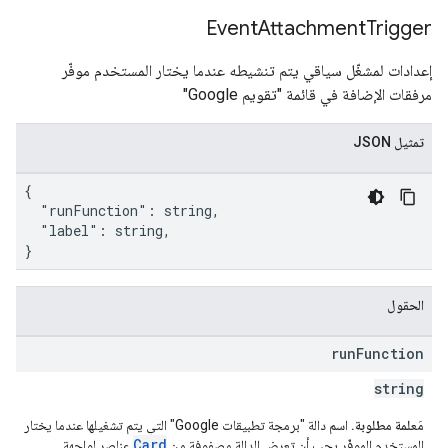
Event
Attachment
Trigger
إعدادات لمشغّل سياقي يتم تنشيطه عندما يختار المستخدم موفّر
مرفقات الإضافة في قائمة "تقويم Google"
تمثيل JSON
{

  "runFunction": string,

  "label": string,

}
الحقول
run
Function
string
مَعلمة مطلوبة.
اسم دالة "برمجة تطبيقات Google" التي يتم تشغيلها عندما يختار
Card
المستخدم الموفّر يجب أن تعرض الدالة مصفوفة من
عناصر لواجهة