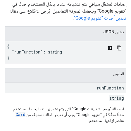
إعدادات لمشغّل سياقي يتم تنشيطه عندما يعدّل المستخدم حدثًا في
"تقويم Google" ويحفظه لمعرفة التفاصيل، يُرجى الاطّلاع على مقالة
تعديل أحداث "تقويم Google"
.
تمثيل JSON
{

  "runFunction": string

}
الحقول
run
Function
string
اسم دالة "برمجة تطبيقات Google" التي يتم تشغيلها عندما يحفظ المستخدم
Card
حدثًا معدَّلاً في "تقويم Google" يجب أن تعرض الدالة مصفوفة من
عناصر لواجهة المستخدم.