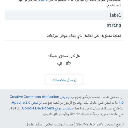
المستخدم.
label
string
مَعلمة مطلوبة.
نص القائمة الذي يحدّد موفّر المرفقات
هل كان المحتوى مفيدًا؟
إرسال ملاحظات
إنّ محتوى هذه الصفحة مرخّص بموجب
ترخيص Creative Commons Attribution
4.0‏
ما لم يُنصّ على خلاف ذلك، ونماذج الرموز مرخّصة بموجب
ترخيص Apache 2.0‏
.
للاطّلاع على التفاصيل، يُرجى مراجعة
سياسات موقع Google Developers‏
. إنّ Java
هي علامة تجارية مسجَّلة لشركة Oracle و/أو شركائها التابعين.
تاريخ التعديل الأخير: 2026-04-23 (حسب التوقيت العالمي المتفَّق عليه)