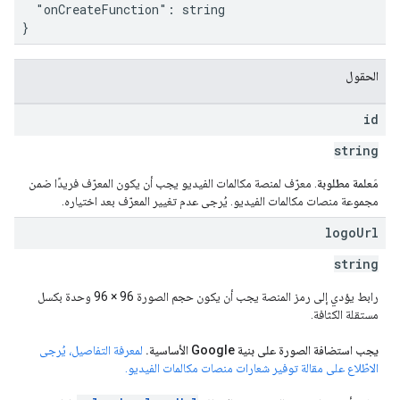
  "onCreateFunction": string

}
الحقول
id
string
مَعلمة مطلوبة
. معرّف لمنصة مكالمات الفيديو يجب أن يكون المعرّف فريدًا ضمن
مجموعة منصات مكالمات الفيديو. يُرجى عدم تغيير المعرّف بعد اختياره.
logo
Url
string
رابط يؤدي إلى رمز المنصة يجب أن يكون حجم الصورة 96 × 96 وحدة بكسل
مستقلة الكثافة.
يجب استضافة الصورة على بنية Google الأساسية.
لمعرفة التفاصيل، يُرجى
الاطّلاع على مقالة توفير شعارات منصات مكالمات الفيديو.