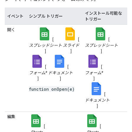
インストール可能な
イベント
シンプル トリガー
トリガー
開く
[
[
[
スプレッドシート
スライド
スプレッドシート
]
]
]
[
[
[
フォーム*
ドキュメント
フォーム*
]
]
]
function onOpen(e)
[
ドキュメント
]
編集
[
[