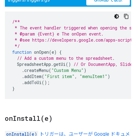
GitHub で表示
/**
 * The event handler triggered when opening the sp
 * @param {Event} e The onOpen event.
 * @see https://developers.google.com/apps-script/
 */
function
onOpen
(
e
)
{
// Add a custom menu to the spreadsheet.
SpreadsheetApp
.
getUi
()
// Or DocumentApp, Slides
.
createMenu
(
"Custom Menu"
)
.
addItem
(
"First item"
,
"menuItem1"
)
.
addToUi
();
}
onInstall(
e)
onInstall(e)
トリガーは、ユーザーが Google ドキュメ