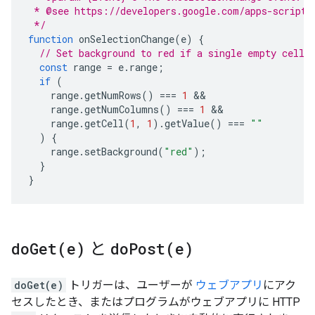
 * @see https://developers.google.com/apps-script/
 */
function
onSelectionChange
(
e
)
{
// Set background to red if a single empty cell 
const
range
=
e
.
range
;
if
(
range
.
getNumRows
()
===
1
range
.
getNumColumns
()
===
1
range
.
getCell
(
1
,
1
).
getValue
()
===
""
)
{
range
.
setBackground
(
"red"
);
}
}
doGet(
e)
と
doPost(
e)
doGet(e)
トリガーは、ユーザーが
ウェブアプリ
にアク
セスしたとき、またはプログラムがウェブアプリに HTTP