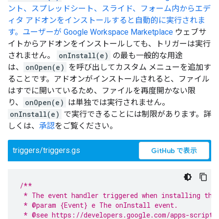
ント、スプレッドシート、スライド、フォーム内からエデ
ィタ アドオンをインストールすると自動的に実行されま
す。
ユーザーが Google Workspace Marketplace
ウェブサ
イトからアドオンをインストールしても、トリガーは実行
されません。
onInstall(e)
の最も一般的な用途
は、
onOpen(e)
を呼び出してカスタム メニューを追加す
ることです。アドオンがインストールされると、ファイル
はすでに開いているため、ファイルを再度開かない限
り、
onOpen(e)
は単独では実行されません。
onInstall(e)
で実行できることには制限があります。詳
しくは、
承認
をご覧ください。
triggers/triggers.gs
GitHub で表示
/**
 * The event handler triggered when installing the
 * @param {Event} e The onInstall event.
 * @see https://developers.google.com/apps-script/