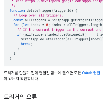
 * @see https://developers.google.com/apps-script/
 */
function
deleteTrigger
(
triggerId
)
{
// Loop over all triggers.
const
allTriggers
=
ScriptApp
.
getProjectTriggers
for
(
let
index
=
0
;
index
 < 
allTriggers
.
length
;
// If the current trigger is the correct one, d
if
(
allTriggers
[
index
].
getUniqueId
()
===
trigg
ScriptApp
.
deleteTrigger
(
allTriggers
[
index
]);
break
;
}
}
}
트리거를 만들기 전에 연결된 함수에 필요한 모든
OAuth 권한
이 있는지 확인합니다.
트리거의 오류