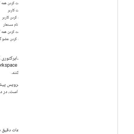
API تنظیمات گروه ها
فهرست کردن همه ک
API Reseller
دریافت کاربر
گزارش API
اضافه کردن کاربر
Calendar
ایجاد نام مستعار
چت کنید
فهرست کردن همه گر
اسناد
اضافه کردن عضو گ
Drive
تشکیل می دهد
سرویس دایرکتوری Admin SDK به شما امکان می‌دهد
جیمیل
ورق
مدیریت کنند.
اسلایدها
فضای کار
این یک سرویس پیشر
بیشتر
.
.
.
داده شده است، در دا
سایر خدمات گوگل
Google Analytics
مرجع
Google Maps
Google Translate
برای اطلاعات دقیق 
Vertex AI