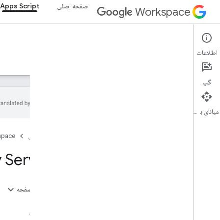
صفحه اصلی
Apps Script
Workspace
Apps Script
اطلاعات
نمای کلی
راهنما
مرجع
نمونه ها
پشتیبانی
گپ
میانای برنامه‌سازی کاربردی
نمای کلی
صفحه اصلی
space
خدمات Google Workspace
 Service
کنسول مدیریت
خدمات پیشرفته
Directory API
در این صفحه
Enterprise License Manager API
مرجع
Groups Migration API
کد نمونه