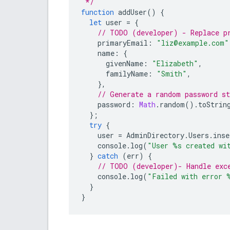
 */
function
addUser
()
{
let
user
=
{
// TODO (developer) - Replace p
primaryEmail
:
"liz@example.com"
name
:
{
givenName
:
"Elizabeth"
,
familyName
:
"Smith"
,
},
// Generate a random password st
password
:
Math
.
random
().
toStrin
};
try
{
user
=
AdminDirectory
.
Users
.
inse
console
.
log
(
"User %s created wi
}
catch
(
err
)
{
// TODO (developer)- Handle exc
console
.
log
(
"Failed with error 
}
}