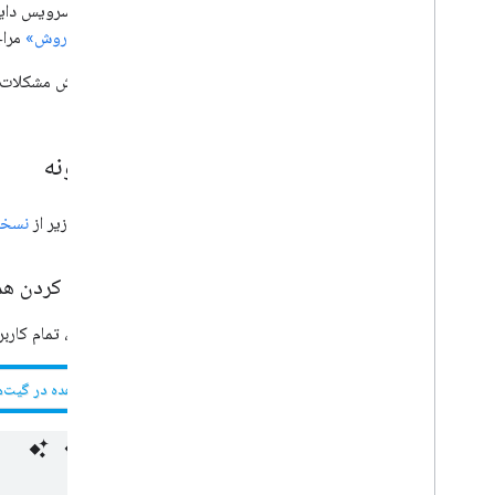
Script، سرویس دایرکتوری SDK Admin از همان اشیاء، روش‌ها و پارامترهای API عمومی استفاده می‌کند. برای اطلاعات بیشتر، به
یوتیوب
امضاهای روش»
مراج
بیشتر
.
.
.
برای گزارش مشکلات و
خدمات آب و برق
اتصالات API و پایگاه داده
قابلیت استفاده و بهینه سازی داده ها
کد نمونه
HTML و محتوا
اجرای اسکریپت و اطلاعات
کد نمونه زیر از
نسخه 
منابع پروژه اسکریپت
محرک ها و رویدادهای اتوماسیون
فهرست کردن همه
آشکار
سهمیه ها و محدودیت ها
این نمونه، تمام کار
افزونه‌های Google Workspace، افزونه‌های
مشاهده در گیت‌ه
Google Workspace
خدمات
آشکار
افزونه API