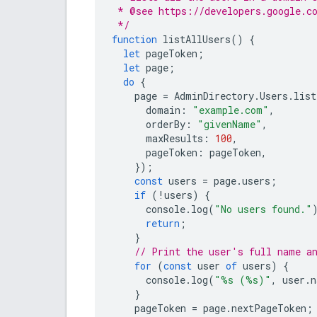
 * @see https://developers.google.c
 */
function
listAllUsers
()
{
let
pageToken
;
let
page
;
do
{
page
=
AdminDirectory
.
Users
.
list
domain
:
"example.com"
,
orderBy
:
"givenName"
,
maxResults
:
100
,
pageToken
:
pageToken
,
});
const
users
=
page
.
users
;
if
(
!
users
)
{
console
.
log
(
"No users found."
return
;
}
// Print the user's full name a
for
(
const
user
of
users
)
{
console
.
log
(
"%s (%s)"
,
user
.
n
}
pageToken
=
page
.
nextPageToken
;