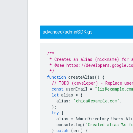
advanced/adminSDK.gs
/**
 * Creates an alias (nickname) for 
 * @see https://developers.google.co
 */
function
createAlias
()
{
// TODO (developer) - Replace use
const
userEmail
=
"liz@example.co
let
alias
=
{
alias
:
"chica@example.com"
,
};
try
{
alias
=
AdminDirectory
.
Users
.
Ali
console
.
log
(
"Created alias %s f
}
catch
(
err
)
{