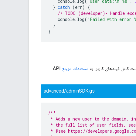
console
.
log
(
"User data:\n %s"
,
}
catch
(
err
)
{
// TODO (developer)- Handle exc
console
.
log
(
"Failed with error 
}
}
ست کامل فیلدهای کاربر، به
مستندات مرجع
API
advanced/adminSDK.gs
/**
 * Adds a new user to the domain, in
 * the full list of user fields, se
 * @see https://developers.google.c