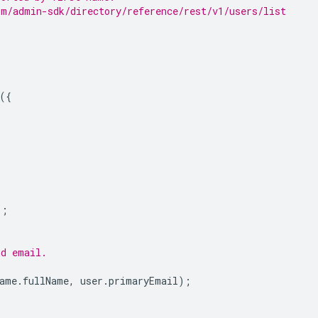
om/admin-sdk/directory/reference/rest/v1/users/list
({
);
nd email.
ame
.
fullName
,
user
.
primaryEmail
);