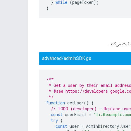
}
while
(
pageToken
);
}
advanced/adminSDK.gs
/**
 * Get a user by their email address
 * @see https://developers.google.c
 */
function
getUser
()
{
// TODO (developer) - Replace use
const
userEmail
=
"liz@example.co
try
{
const
user
=
AdminDirectory
.
User