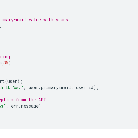
rimaryEmail value with yours
,
ring.
g
(
36
),
rt
(
user
);
th ID %s."
,
user
.
primaryEmail
,
user
.
id
);
eption from the API
%s"
,
err
.
message
);