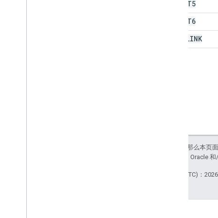
工作表类型
ACCENT5
Sort
Order
ACCENT6
文本方向
文本列分隔符
HYPERLINK
Theme
Color
Type
Value
Type
封装策略
高级服务
Sheets API
幻灯片
工作区
更多
.
.
.
如未另行说明，那么本页
站政策
。Java 是 Orac
其他 Google 服务
Google Analytics
最后更新时间 (UTC)：2026-
Google Maps
Google Translate
Vertex AI
You
Tube