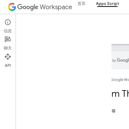
首页
Apps Script
Workspace
范围
范围列表
富文本值
Apps Script
富文本值构建器
信息
概览
指南
参考文档
示例
支持
选择
工作表
截剪器
聊天
排序规范
电子表格
API
电子表格主题
文本查找器
首页
Google W
文本旋转
Text
Style
Enum T
Text
Style
Builder
主题颜色
本页内容
枚举
属性
自动填充系列
带状主题