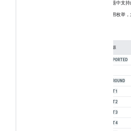
描述主题中支持
布尔值条件
边框样式
若要调用枚举，
复制粘贴类型
关联工作表的数据源
属性
数据验证条件
日期时间分组规则类型
开发者元数据位置类型
媒体资源
开发者元数据可见性
UNSUPPORTED
尺寸
方向
TEXT
频率类型
BACKGROUND
Group
Control
Toggle
Position
Interpolation
Type
ACCENT1
Pivot
Sum
Summarize
Function
ACCENT2
数据透视显示类型
保护类型
ACCENT3
重新计算时间间隔
ACCENT4
Relative
Date