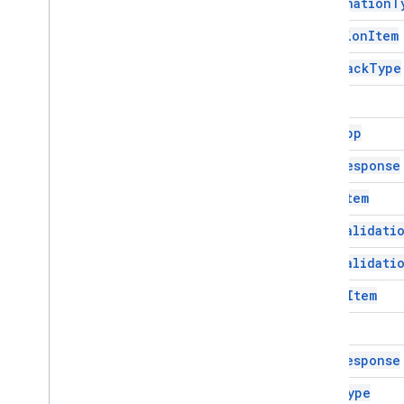
Destination
T
Google Translate
Duration
Item
Vertex AI
You
Tube
Feedback
Type
更多…
Form
公用事業服務
Form
App
API 與資料庫連線
Form
Response
資料可用性及最佳化
HTML 內容
Grid
Item
指令碼執行與資訊
Grid
Validati
指令碼專案資源
Grid
Validati
自動化觸發條件和事件
Image
Item
資訊清單
配額與限制
Item
Item
Response
Google Workspace 外掛程式
服務
Item
Type
資訊清單