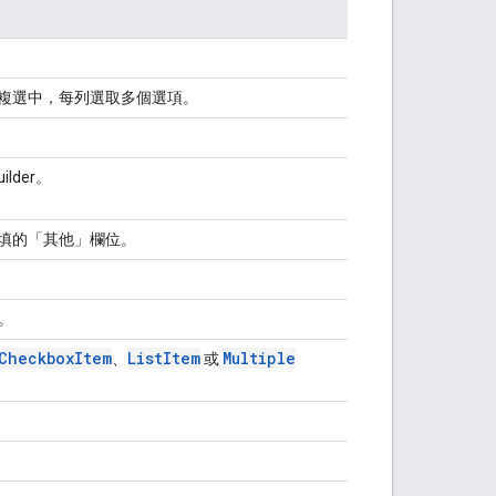
複選中，每列選取多個選項。
uilder。
填的「其他」欄位。
r。
Checkbox
Item
List
Item
Multiple
、
或