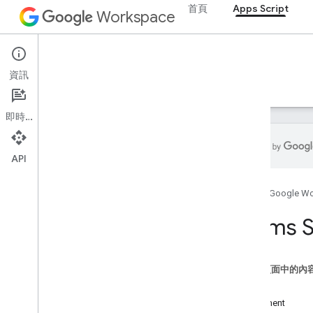
首頁
Apps Script
Workspace
Apps Script
資訊
總覽
指南
參考資料
範例
支援
即時通訊
API
總覽
首頁
Google W
Google Workspace 服務
Forms S
管理控制台
Calendar
即時通訊
這個頁面中的內
文件
類別
Drive
Alignment