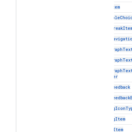
List
Item
外掛程式 API
Multiple
Choi
Apps Script API
Page
Break
Ite
第 1 版
用戶端程式庫
Page
Navigati
Paragraph
Tex
Paragraph
Tex
Paragraph
Tex
Builder
Quiz
Feedback
Quiz
Feedback
Rating
Icon
Ty
Rating
Item
Scale
Item