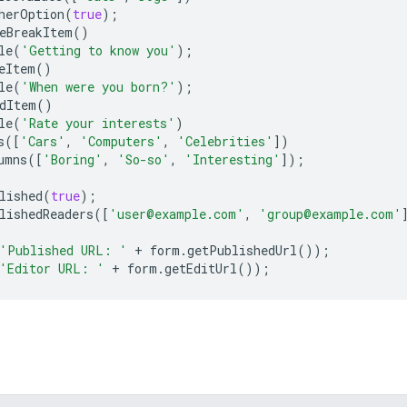
herOption
(
true
);
eBreakItem
()
le
(
'Getting to know you'
);
eItem
()
le
(
'When were you born?'
);
dItem
()
le
(
'Rate your interests'
)
s
([
'Cars'
,
'Computers'
,
'Celebrities'
])
umns
([
'Boring'
,
'So-so'
,
'Interesting'
]);
lished
(
true
);
lishedReaders
([
'user@example.com'
,
'group@example.com'
'Published URL: '
+
form
.
getPublishedUrl
());
'Editor URL: '
+
form
.
getEditUrl
());