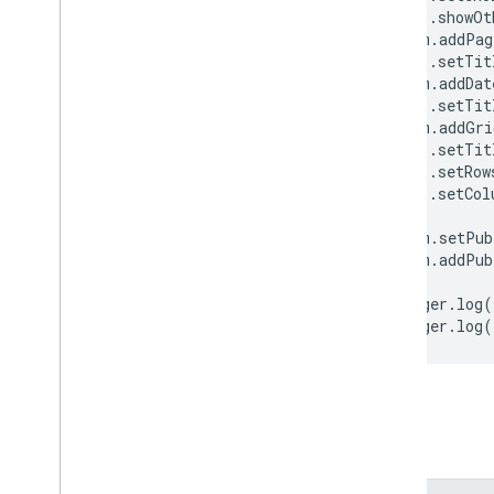
.
showOt
圖片項目
form
.
addPag
項目回應
.
setTit
List
Item
form
.
addDat
.
setTit
選擇題
form
.
addGri
分頁符號項目
.
setTit
段落文字項目
.
setRow
剖析文字驗證
.
setCol
剖析文字驗證建構工具
form
.
setPub
測驗意見回饋
form
.
addPub
Quizfeedback
Builder
Rating
Item
Logger
.
log
(
比例項目
Logger
.
log
(
區段標題項目
文字項目
文字驗證
文字驗證建構工具
類別
時間項目
影片項目