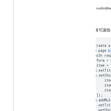
Forms
屬性
總覽
CheckboxGridIt
表單應用程式
方法
類別
核取方塊 Grid
Item
這項服務可讓指令
Check
GGrid
Validation
Check
GGrid
Validation
Builder
//
Create
a
核取方塊項目
//
a
page
b
核取方塊驗證
//
with
res
核取方塊驗證建構工具
var
form
=
選項
var
item
=
日期項目
item
.
setTit
item
.
setCho
日期時間項目
ite
持續時間項目
ite
表單
ite
表單回應
]);
格線項目
form
.
addMul
.
setTit
Grid Verification
.
setCho
Grid
Validation
Builder