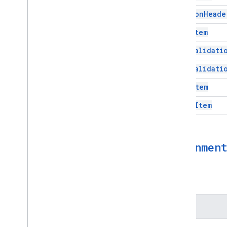
Section
Heade
Text
Item
Text
Validati
Text
Validati
Time
Item
Video
Item
Alignmen
屬性
屬性