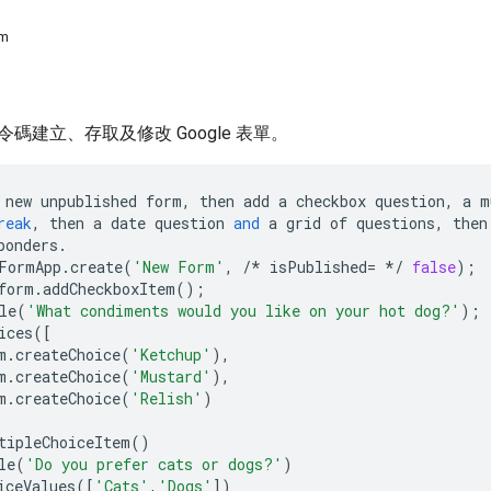
em
碼建立、存取及修改 Google 表單。
new
unpublished
form
,
then
add
a
checkbox
question
,
a
m
reak
,
then
a
date
question
and
a
grid
of
questions
,
then
ponders
.
FormApp
.
create
(
'New Form'
,
/*
isPublished
=
*/
false
);
form
.
addCheckboxItem
();
le
(
'What condiments would you like on your hot dog?'
);
ices
([
m
.
createChoice
(
'Ketchup'
),
m
.
createChoice
(
'Mustard'
),
m
.
createChoice
(
'Relish'
)
tipleChoiceItem
()
le
(
'Do you prefer cats or dogs?'
)
iceValues
([
'Cats'
,
'Dogs'
])