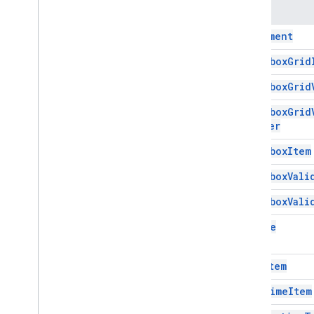
名稱
介面
項目
Alignment
列舉
Checkbox
Grid
對齊
Checkbox
Grid
目的地類型
意見回饋類型
Checkbox
Grid
商品類型
Builder
網頁瀏覽類型
Checkbox
Item
Rating
Icon
Type
Gmail
Checkbox
Vali
試算表
Checkbox
Vali
簡報
工作區
Choice
更多…
Date
Item
其他 Google 服務
Date
Time
Item
Google Analytics
Google Maps