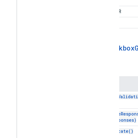
LEFT
CENTER
RIGHT
Checkbox
方法
方法
clear
Validat
create
Respon
responses)
duplicate(
)