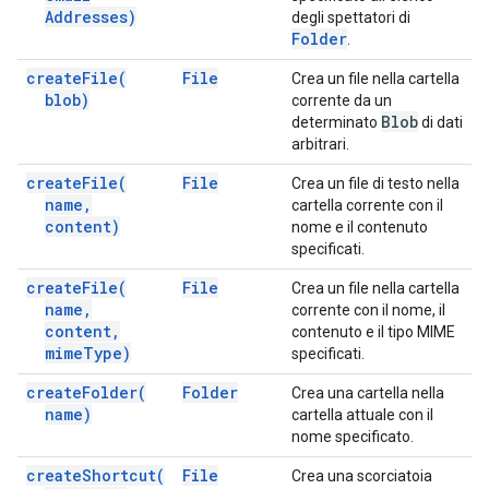
Addresses)
degli spettatori di
Folder
.
create
File(
File
Crea un file nella cartella
blob)
corrente da un
Blob
determinato
di dati
arbitrari.
create
File(
File
Crea un file di testo nella
name
,
cartella corrente con il
content)
nome e il contenuto
specificati.
create
File(
File
Crea un file nella cartella
name
,
corrente con il nome, il
content
,
contenuto e il tipo MIME
mime
Type)
specificati.
create
Folder(
Folder
Crea una cartella nella
name)
cartella attuale con il
nome specificato.
create
Shortcut(
File
Crea una scorciatoia