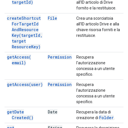
target
Id)
all'ID articolo di Drive
fornito e la restituisce.
create
Shortcut
File
Crea una scorciatoia
For
Target
Id
all'ID articolo Drive e alla
And
Resource
chiave risorsa forniti e la
Key(
target
Id
,
restituisce.
target
Resource
Key)
get
Access(
Permission
Recupera
email)
l'autorizzazione
concessa a un utente
specifico.
get
Access(
user)
Permission
Recupera
l'autorizzazione
concessa a un utente
specifico.
get
Date
Date
Recupera la data di
Created(
)
Folder
creazione di
.
get
String