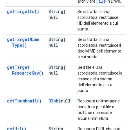
File
archiviare
in Drive.
get
Target
Id(
)
String
|
Se si tratta di una
null
scorciatoia, restituisce
l'ID dell'elemento a cui
punta.
get
Target
Mime
String
|
Se si tratta di una
Type(
)
null
scorciatoia, restituisce il
tipo MIME dell'elemento
a cui punta.
get
Target
String
|
Se il file è una
Resource
Key(
)
null
scorciatoia, restituisce la
chiave della risorsa
dell'elemento a cui
punta.
get
Thumbnail(
)
Blob
|
null
Recupera un'immagine
miniatura per il file o
null
se non esiste
alcuna miniatura.
get
Url(
)
String
Recupera l'URL che può