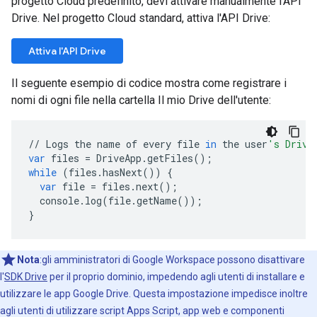
progetto Cloud predefinito, devi attivare manualmente l'API
Drive. Nel progetto Cloud standard, attiva l'API Drive:
Attiva l'API Drive
Il seguente esempio di codice mostra come registrare i
nomi di ogni file nella cartella Il mio Drive dell'utente:
//
Logs
the
name
of
every
file
in
the
user
's Drive
var
files
=
DriveApp
.
getFiles
();
while
(
files
.
hasNext
())
{
var
file
=
files
.
next
();
console
.
log
(
file
.
getName
());
}
Nota
:gli amministratori di Google Workspace possono disattivare
l'
SDK Drive
per il proprio dominio, impedendo agli utenti di installare e
utilizzare le app Google Drive. Questa impostazione impedisce inoltre
agli utenti di utilizzare script Apps Script, app web e componenti