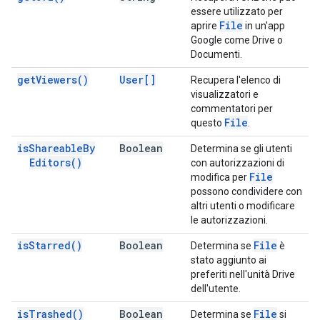
essere utilizzato per
File
aprire
in un'app
Google come Drive o
Documenti.
get
Viewers(
)
User[]
Recupera l'elenco di
visualizzatori e
commentatori per
File
questo
.
is
Shareable
By
Boolean
Determina se gli utenti
Editors(
)
con autorizzazioni di
File
modifica per
possono condividere con
altri utenti o modificare
le autorizzazioni.
is
Starred(
)
Boolean
File
Determina se
è
stato aggiunto ai
preferiti nell'unità Drive
dell'utente.
is
Trashed(
)
Boolean
File
Determina se
si