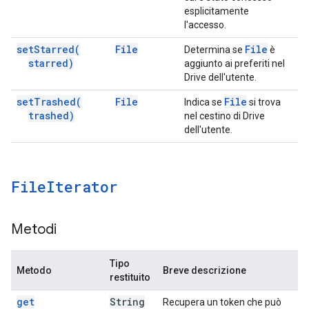
esplicitamente
l'accesso.
set
Starred(
File
File
Determina se
è
starred)
aggiunto ai preferiti nel
Drive dell'utente.
set
Trashed(
File
File
Indica se
si trova
trashed)
nel cestino di Drive
dell'utente.
File
Iterator
Metodi
Tipo
Metodo
Breve descrizione
restituito
get
String
Recupera un token che può