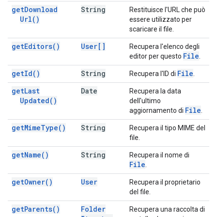
get
Download
String
Restituisce l'URL che può
Url(
)
essere utilizzato per
scaricare il file.
get
Editors(
)
User[]
Recupera l'elenco degli
File
editor per questo
.
get
Id(
)
String
File
Recupera l'ID di
.
get
Last
Date
Recupera la data
Updated(
)
dell'ultimo
File
aggiornamento di
.
get
Mime
Type(
)
String
Recupera il tipo MIME del
file.
get
Name(
)
String
Recupera il nome di
File
.
get
Owner(
)
User
Recupera il proprietario
del file.
get
Parents(
)
Folder
Recupera una raccolta di