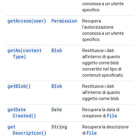
concessa a un utente
specifico.
get
Access(
user)
Permission
Recupera
l'autorizzazione
concessa a un utente
specifico.
get
As(
content
Blob
Restituisce i dati
Type)
all'interno di questo
oggetto come blob
convertito nel tipo di
contenuti specificato.
get
Blob(
)
Blob
Restituisce i dati
all'interno di questo
oggetto come blob.
get
Date
Date
Recupera la data di
Created(
)
File
creazione di
.
get
String
Recupera la descrizione
Description(
)
File
di
.