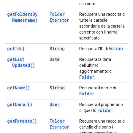
corrente.
get
Folders
By
Folder
Recupera una raccolta di
Name(
name)
Iterator
tutte le cartelle
secondarie della cartella
corrente con il nome
specificato.
get
Id(
)
String
Folder
Recupera l'ID di
.
get
Last
Date
Recupera la data
Updated(
)
dell'ultimo
aggiornamento di
Folder
.
get
Name(
)
String
Recupera il nome di
Folder
.
get
Owner(
)
User
Recupera il proprietario
Folder
di questo
.
get
Parents(
)
Folder
Recupera una raccolta di
Iterator
cartelle che sono i