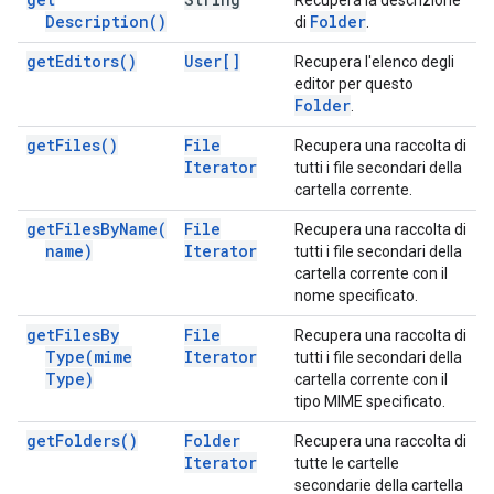
Recupera la descrizione
Description(
)
Folder
di
.
get
Editors(
)
User[]
Recupera l'elenco degli
editor per questo
Folder
.
get
Files(
)
File
Recupera una raccolta di
Iterator
tutti i file secondari della
cartella corrente.
get
Files
By
Name(
File
Recupera una raccolta di
name)
Iterator
tutti i file secondari della
cartella corrente con il
nome specificato.
get
Files
By
File
Recupera una raccolta di
Type(
mime
Iterator
tutti i file secondari della
Type)
cartella corrente con il
tipo MIME specificato.
get
Folders(
)
Folder
Recupera una raccolta di
Iterator
tutte le cartelle
secondarie della cartella