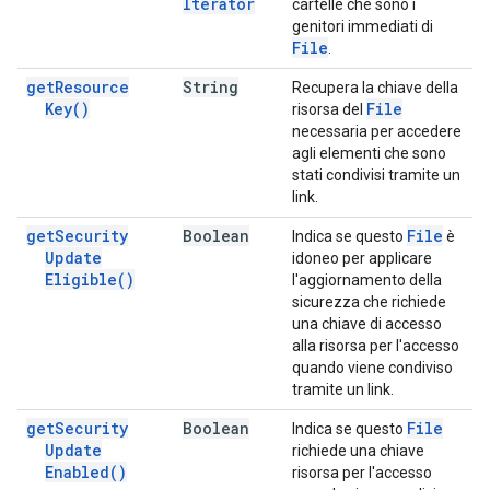
Iterator
cartelle che sono i
genitori immediati di
File
.
get
Resource
String
Recupera la chiave della
Key(
)
File
risorsa del
necessaria per accedere
agli elementi che sono
stati condivisi tramite un
link.
get
Security
Boolean
File
Indica se questo
è
Update
idoneo per applicare
Eligible(
)
l'aggiornamento della
sicurezza che richiede
una chiave di accesso
alla risorsa per l'accesso
quando viene condiviso
tramite un link.
get
Security
Boolean
File
Indica se questo
Update
richiede una chiave
Enabled(
)
risorsa per l'accesso