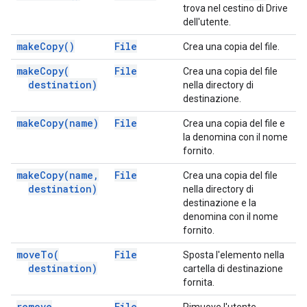
trova nel cestino di Drive
dell'utente.
make
Copy(
)
File
Crea una copia del file.
make
Copy(
File
Crea una copia del file
destination)
nella directory di
destinazione.
make
Copy(
name)
File
Crea una copia del file e
la denomina con il nome
fornito.
make
Copy(
name
,
File
Crea una copia del file
destination)
nella directory di
destinazione e la
denomina con il nome
fornito.
move
To(
File
Sposta l'elemento nella
destination)
cartella di destinazione
fornita.
remove
File