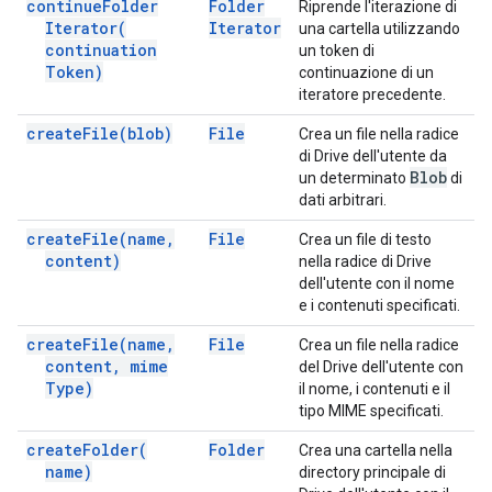
continue
Folder
Folder
Riprende l'iterazione di
Iterator(
Iterator
una cartella utilizzando
continuation
un token di
Token)
continuazione di un
iteratore precedente.
create
File(
blob)
File
Crea un file nella radice
di Drive dell'utente da
Blob
un determinato
di
dati arbitrari.
create
File(
name
,
File
Crea un file di testo
content)
nella radice di Drive
dell'utente con il nome
e i contenuti specificati.
create
File(
name
,
File
Crea un file nella radice
content
,
mime
del Drive dell'utente con
Type)
il nome, i contenuti e il
tipo MIME specificati.
create
Folder(
Folder
Crea una cartella nella
name)
directory principale di