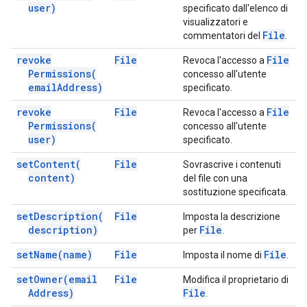
user)
specificato dall'elenco di
visualizzatori e
File
commentatori del
.
revoke
File
File
Revoca l'accesso a
Permissions(
concesso all'utente
email
Address)
specificato.
revoke
File
File
Revoca l'accesso a
Permissions(
concesso all'utente
user)
specificato.
set
Content(
File
Sovrascrive i contenuti
content)
del file con una
sostituzione specificata.
set
Description(
File
Imposta la descrizione
description)
File
per
.
set
Name(
name)
File
File
Imposta il nome di
.
set
Owner(
email
File
Modifica il proprietario di
Address)
File
.