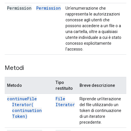
Permission
Permission
Un'enumerazione che
rappresenta le autorizzazioni
concesse agli utenti che
possono accedere a un file o a
una cartella, oltre a qualsiasi
utente individuale a cui è stato
concesso esplicitamente
l'accesso.
Metodi
Tipo
Metodo
Breve descrizione
restituito
continue
File
File
Riprende un'iterazione
Iterator(
Iterator
del file utilizzando un
continuation
token di continuazione
Token)
di un iteratore
precedente.