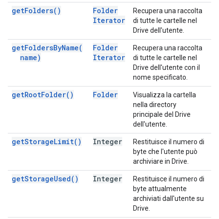
get
Folders(
)
Folder
Recupera una raccolta
Iterator
di tutte le cartelle nel
Drive dell'utente.
get
Folders
By
Name(
Folder
Recupera una raccolta
name)
Iterator
di tutte le cartelle nel
Drive dell'utente con il
nome specificato.
get
Root
Folder(
)
Folder
Visualizza la cartella
nella directory
principale del Drive
dell'utente.
get
Storage
Limit(
)
Integer
Restituisce il numero di
byte che l'utente può
archiviare in Drive.
get
Storage
Used(
)
Integer
Restituisce il numero di
byte attualmente
archiviati dall'utente su
Drive.