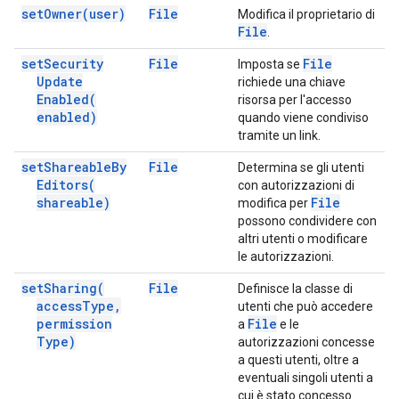
set
Owner(
user)
File
Modifica il proprietario di
File
.
set
Security
File
File
Imposta se
Update
richiede una chiave
Enabled(
risorsa per l'accesso
enabled)
quando viene condiviso
tramite un link.
set
Shareable
By
File
Determina se gli utenti
Editors(
con autorizzazioni di
shareable)
File
modifica per
possono condividere con
altri utenti o modificare
le autorizzazioni.
set
Sharing(
File
Definisce la classe di
access
Type
,
utenti che può accedere
permission
File
a
e le
Type)
autorizzazioni concesse
a questi utenti, oltre a
eventuali singoli utenti a
cui è stato concesso