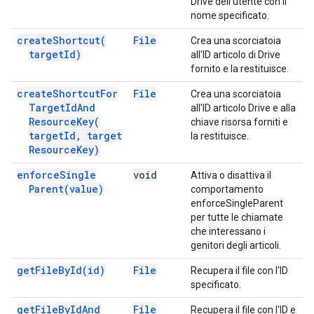
Drive dell'utente con il
nome specificato.
create
Shortcut(
File
Crea una scorciatoia
target
Id)
all'ID articolo di Drive
fornito e la restituisce.
create
Shortcut
For
File
Crea una scorciatoia
Target
Id
And
all'ID articolo Drive e alla
Resource
Key(
chiave risorsa forniti e
target
Id
,
target
la restituisce.
Resource
Key)
enforce
Single
void
Attiva o disattiva il
Parent(
value)
comportamento
enforceSingleParent
per tutte le chiamate
che interessano i
genitori degli articoli.
get
File
By
Id(
id)
File
Recupera il file con l'ID
specificato.
get
File
By
Id
And
File
Recupera il file con l'ID e