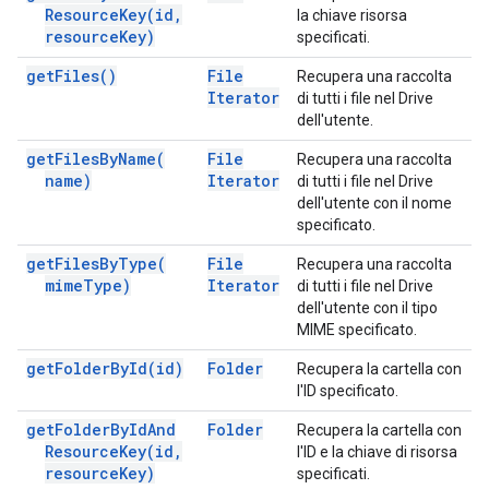
Resource
Key(
id
,
la chiave risorsa
resource
Key)
specificati.
get
Files(
)
File
Recupera una raccolta
Iterator
di tutti i file nel Drive
dell'utente.
get
Files
By
Name(
File
Recupera una raccolta
name)
Iterator
di tutti i file nel Drive
dell'utente con il nome
specificato.
get
Files
By
Type(
File
Recupera una raccolta
mime
Type)
Iterator
di tutti i file nel Drive
dell'utente con il tipo
MIME specificato.
get
Folder
By
Id(
id)
Folder
Recupera la cartella con
l'ID specificato.
get
Folder
By
Id
And
Folder
Recupera la cartella con
Resource
Key(
id
,
l'ID e la chiave di risorsa
resource
Key)
specificati.