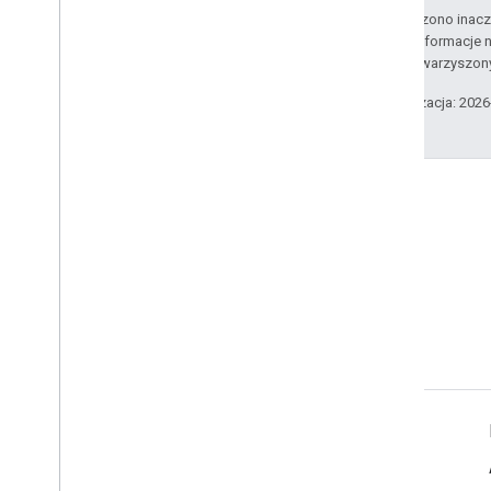
O ile nie stwierdzono inacze
Szczegółowe informacje n
podmiotów stowarzyszon
Ostatnia aktualizacja: 202
Stack Overflow
Zadaj pytanie pod tagiem
google-maps.
Więcej informacji
Samouczki