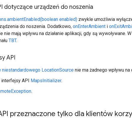
PI dotyczące urządzeń do noszenia
ns.ambientEnabled(boolean enabled)
zwykle umożliwia wyłącze
urządzenia do noszenia. Dodatkowo,
onEnterAmbient
i
onExitAmbi
ale nie mają wpływu na działanie aplikacji, gdy są wywoływane.
nału
TBT
.
sy API
e niestandardowego LocationSource
nie ma żadnego wpływu na d
interfejsy API
MapsInitializer
.
moteException
.
 API przeznaczone tylko dla klientów korz