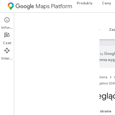
Produkty
Ceny
Maps Platform
Android
Navigation SDK for Android
Informacje
Przewodniki
Materiały referencyjne
Sample
Za
Czat
Interfejs API
Tłumaczenia wyge
Materiały referencyjne
com
.
google
.
android
.
gms
.
maps
,
Strona główna
com
.
google
.
android
.
gms
.
maps
.
model
,
Navigation SDK
com
.
google
.
android
.
libraries
.
mapsplatform
.
turnbyturn
Przeglą
com
.
google
.
android
.
libraries
.
mapsplatform
.
turnbyturn
.
model
nawigacja
Na tej stronie