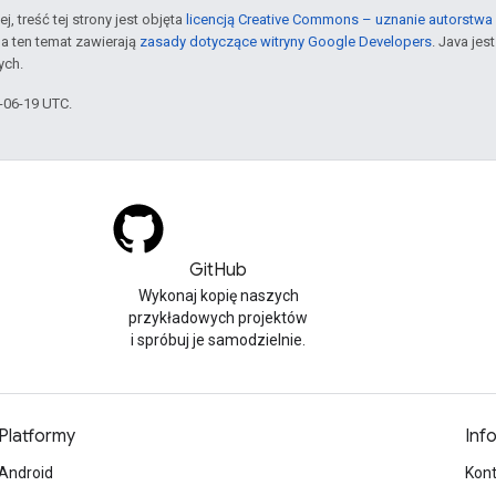
j, treść tej strony jest objęta
licencją Creative Commons – uznanie autorstwa 
a ten temat zawierają
zasady dotyczące witryny Google Developers
. Java je
ych.
6-06-19 UTC.
GitHub
Wykonaj kopię naszych
przykładowych projektów
i spróbuj je samodzielnie.
Platformy
Inf
Android
Kont