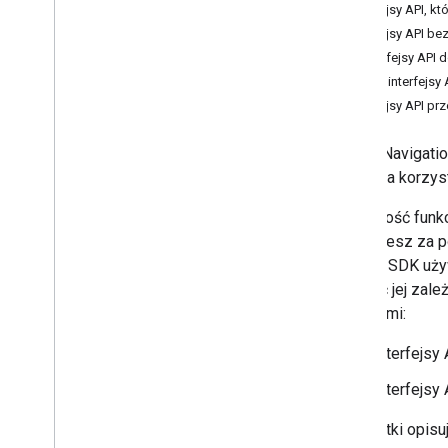
Interfejsy API, k
Interfejsy API be
Interfejsy API
Inne interfejsy 
Interfejsy API p
Pakiet Navigatio
Androida korzyst
Większość funkc
uzyskujesz za 
pakietu SDK uży
zmienić jej zal
wyjątkami:
Interfejsy
Interfejsy
Te wyjątki opisu