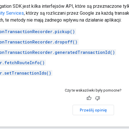
ation SDK jest kilka interfejsów API, które są przeznaczone tyl
ity Services
, którzy są rozliczani przez Google za każdą transak
h, te metody nie mają żadnego wpływu na działanie aplikacji:
onTransactionRecorder.pickup()
onTransactionRecorder.dropoff()
onTransactionRecorder.generatedTransactionId()
r.fetchRouteInfo()
r.setTransactionIds()
Czy te wskazówki były pomocne?
Prześlij opinię