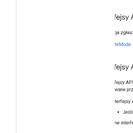
Interfejsy 
Ta funkcja zgłasz
LiteMode
Interfejsy
Te interfejsy AP
wywoływane prze
Interfejsy
Jeśl
Inne interf