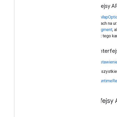
Interfejsy A
GoogleMapOptio
aplikacjach na 
MapFragment
, 
zamiast tego ka
Inne interfej
Ustawieni
Wszystkie 
RuntimeRe
Interfejsy