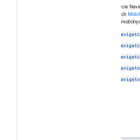
W pakiecie Navig
mobilnych
Mobil
z usług mobilnyc
Navigati
Navigati
Navigati
Navigato
Navigato