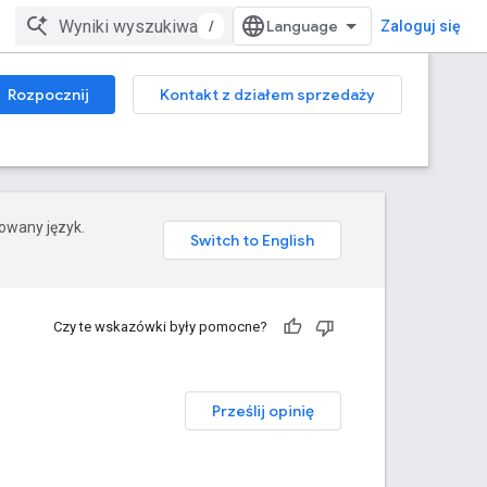
/
Zaloguj się
Rozpocznij
Kontakt z działem sprzedaży
rowany język.
Czy te wskazówki były pomocne?
Prześlij opinię