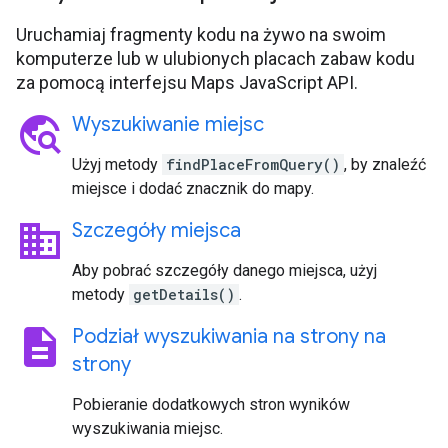
Uruchamiaj fragmenty kodu na żywo na swoim
komputerze lub w ulubionych placach zabaw kodu
za pomocą interfejsu Maps JavaScript API.
travel_explore
Wyszukiwanie miejsc
Użyj metody
findPlaceFromQuery()
, by znaleźć
miejsce i dodać znacznik do mapy.
business
Szczegóły miejsca
Aby pobrać szczegóły danego miejsca, użyj
metody
getDetails()
.
description
Podział wyszukiwania na strony na
strony
Pobieranie dodatkowych stron wyników
wyszukiwania miejsc.