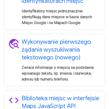
identyfikatorach miejsc
Identyfikatory miejsc jednoznacznie
identyfikują dane miejsce w bazie danych
Miejsc Google i na Mapach Google.
travel_explore
Wykonywanie pierwszego
żądania wyszukiwania
tekstowego (nowego)
Zwraca informacje o miejscu na podstawie
wpisanego tekstu, np. imienia i nazwiska,
adresu lub numeru telefonu.
code
Biblioteka miejsc w interfejsie
Maps Java
Script API