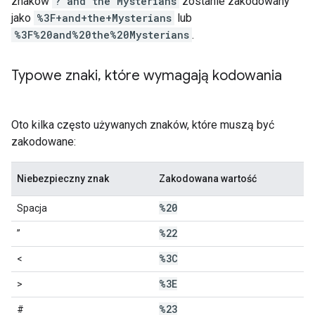
znaków
? and the Mysterians
zostanie zakodowany
jako
%3F+and+the+Mysterians
lub
%3F%20and%20the%20Mysterians
.
Typowe znaki
,
które wymagają kodowania
Oto kilka często używanych znaków, które muszą być
zakodowane:
Niebezpieczny znak
Zakodowana wartość
%20
Spacja
%22
”
%3C
<
%3E
>
%23
#