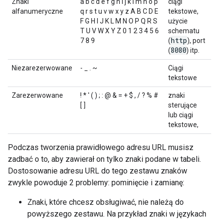
Znaki
a b c d e f g h i j k l m n o p
ciągi
alfanumeryczne
q r s t u v w x y z A B C D E
tekstowe,
F G H I J K L M N O P Q R S
użycie
T U V W X Y Z 0 1 2 3 4 5 6
schematu
http
7 8 9
(
), port
8080
(
) itp.
Niezarezerwowane
- _ . ~
Ciągi
tekstowe
Zarezerwowane
! * ' ( ) ; : @ & = + $ , / ? % #
znaki
[ ]
sterujące
lub ciągi
tekstowe,
Podczas tworzenia prawidłowego adresu URL musisz
zadbać o to, aby zawierał on tylko znaki podane w tabeli.
Dostosowanie adresu URL do tego zestawu znaków
zwykle powoduje 2 problemy: pominięcie i zamianę:
Znaki, które chcesz obsługiwać, nie należą do
powyższego zestawu. Na przykład znaki w językach