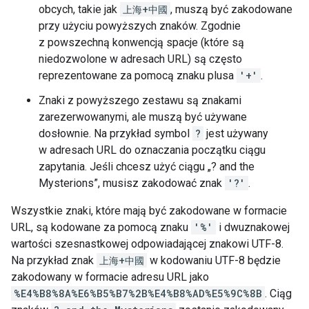
obcych, takie jak
上海+中國
, muszą być zakodowane
przy użyciu powyższych znaków. Zgodnie
z powszechną konwencją spacje (które są
niedozwolone w adresach URL) są często
reprezentowane za pomocą znaku plusa
'+'
.
Znaki z powyższego zestawu są znakami
zarezerwowanymi, ale muszą być używane
dosłownie. Na przykład symbol
?
jest używany
w adresach URL do oznaczania początku ciągu
zapytania. Jeśli chcesz użyć ciągu „? and the
Mysterions”, musisz zakodować znak
'?'
.
Wszystkie znaki, które mają być zakodowane w formacie
URL, są kodowane za pomocą znaku
'%'
i dwuznakowej
wartości szesnastkowej odpowiadającej znakowi UTF-8.
Na przykład znak
上海+中國
w kodowaniu UTF-8 będzie
zakodowany w formacie adresu URL jako
%E4%B8%8A%E6%B5%B7%2B%E4%B8%AD%E5%9C%8B
. Ciąg