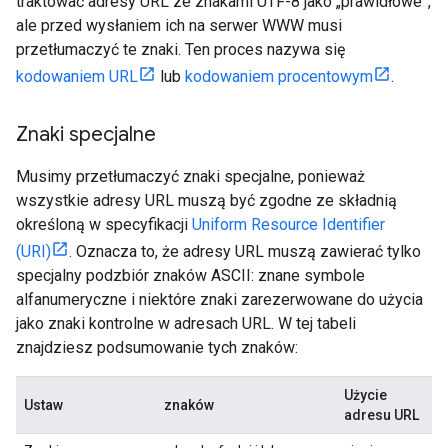
traktować adresy URL ze znakami UTF-8 jako „prawidłowe”,
ale przed wysłaniem ich na serwer WWW musi
przetłumaczyć te znaki. Ten proces nazywa się
kodowaniem URL
lub
kodowaniem procentowym
.
Znaki specjalne
Musimy przetłumaczyć znaki specjalne, ponieważ
wszystkie adresy URL muszą być zgodne ze składnią
określoną w specyfikacji
Uniform Resource Identifier
(URI)
. Oznacza to, że adresy URL muszą zawierać tylko
specjalny podzbiór znaków ASCII: znane symbole
alfanumeryczne i niektóre znaki zarezerwowane do użycia
jako znaki kontrolne w adresach URL. W tej tabeli
znajdziesz podsumowanie tych znaków:
Użycie
Ustaw
znaków
adresu URL