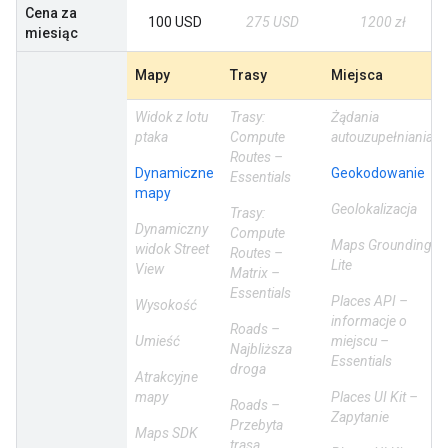
Cena za
100 USD
275 USD
1200 zł
miesiąc
Mapy
Trasy
Miejsca
Widok z lotu
Trasy:
Żądania
ptaka
Compute
autouzupełniania
Routes –
Dynamiczne
Geokodowanie
Essentials
mapy
Geolokalizacja
Trasy:
Dynamiczny
Compute
Maps Grounding
widok Street
Routes –
Lite
View
Matrix –
Essentials
Places API –
Wysokość
informacje o
Roads –
Umieść
miejscu –
Najbliższa
Essentials
droga
Atrakcyjne
mapy
Places UI Kit –
Roads –
Zapytanie
Przebyta
Maps SDK
trasa