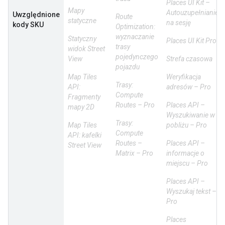
Places UI Kit –
Mapy
Autouzupełnianie
Uwzględnione
Route
statyczne
na sesję
kody SKU
Optimization:
wyznaczanie
Statyczny
Places UI Kit Pro
trasy
widok Street
pojedynczego
View
Strefa czasowa
pojazdu
Map Tiles
Weryfikacja
Trasy:
API:
adresów – Pro
Compute
Fragmenty
Routes – Pro
Places API –
mapy 2D
Wyszukiwanie w
Trasy:
Map Tiles
pobliżu – Pro
Compute
API: kafelki
Routes –
Places API –
Street View
Matrix – Pro
informacje o
miejscu – Pro
Places API –
Wyszukaj tekst –
Pro
Places