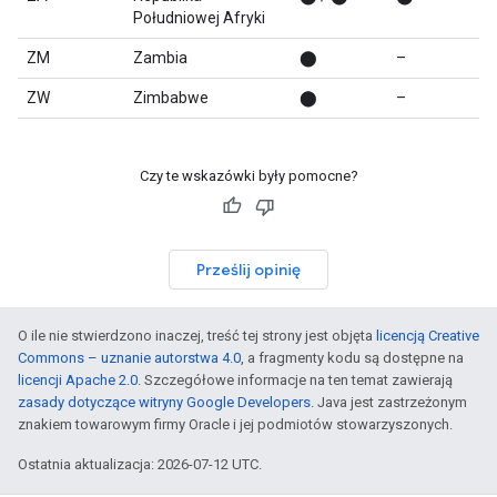
Południowej Afryki
ZM
Zambia
⬤
–
ZW
Zimbabwe
⬤
–
Czy te wskazówki były pomocne?
Prześlij opinię
O ile nie stwierdzono inaczej, treść tej strony jest objęta
licencją Creative
Commons – uznanie autorstwa 4.0
, a fragmenty kodu są dostępne na
licencji Apache 2.0
. Szczegółowe informacje na ten temat zawierają
zasady dotyczące witryny Google Developers
. Java jest zastrzeżonym
znakiem towarowym firmy Oracle i jej podmiotów stowarzyszonych.
Ostatnia aktualizacja: 2026-07-12 UTC.