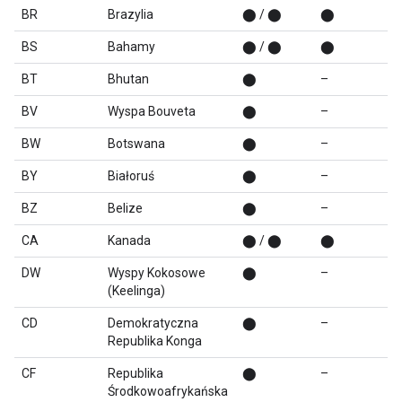
BR
Brazylia
⬤ / ⬤
⬤
BS
Bahamy
⬤ / ⬤
⬤
BT
Bhutan
⬤
–
BV
Wyspa Bouveta
⬤
–
BW
Botswana
⬤
–
BY
Białoruś
⬤
–
BZ
Belize
⬤
–
CA
Kanada
⬤ / ⬤
⬤
DW
Wyspy Kokosowe
⬤
–
(Keelinga)
CD
Demokratyczna
⬤
–
Republika Konga
CF
Republika
⬤
–
Środkowoafrykańska