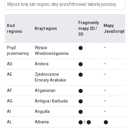
Fragmenty
Kod
Mapy
Kraj/region
mapy 2D /
regionu
JavaScript 3D
3D
Prąd
Wyspa
⬤
–
przemienny
Wniebowstąpienia
AD
Andora
⬤
–
AE
Zjednoczone
⬤
–
Emiraty Arabskie
AF
Afganistan
⬤
–
AG
Antigua i Barbuda
⬤
–
AI
Anguilla
⬤
–
AL
Albania
⬤ / ⬤
⬤