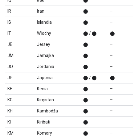
IQ
Irak
⬤
–
IR
Iran
⬤
–
IS
Islandia
⬤
–
IT
Włochy
⬤ / ⬤
⬤
JE
Jersey
⬤
–
JM
Jamajka
⬤
–
JO
Jordania
⬤
–
JP
Japonia
⬤ / ⬤
⬤
KE
Kenia
⬤
–
KG
Kirgistan
⬤
–
KH
Kambodża
⬤
–
KI
Kiribati
⬤
–
KM
Komory
⬤
–