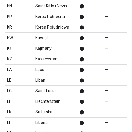
KN
Saint Kitts i Nevis
⬤
–
KP
Korea Północna
⬤
–
KR
Korea Południowa
⬤
–
KW
Kuwejt
⬤
–
KY
Kajmany
⬤
–
KZ
Kazachstan
⬤
–
LA
Laos
⬤
–
LB
Liban
⬤
–
LC
Saint Lucia
⬤
–
LI
Liechtenstein
⬤
–
LK
Sri Lanka
⬤
–
LR
Liberia
⬤
–