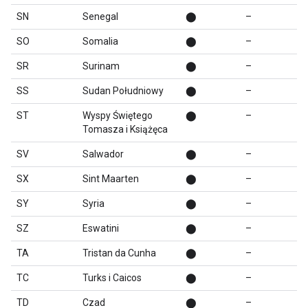
SN
Senegal
⬤
–
SO
Somalia
⬤
–
SR
Surinam
⬤
–
SS
Sudan Południowy
⬤
–
ST
Wyspy Świętego
⬤
–
Tomasza i Książęca
SV
Salwador
⬤
–
SX
Sint Maarten
⬤
–
SY
Syria
⬤
–
SZ
Eswatini
⬤
–
TA
Tristan da Cunha
⬤
–
TC
Turks i Caicos
⬤
–
TD
Czad
⬤
–