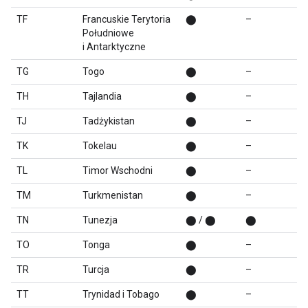
TF
Francuskie Terytoria
⬤
–
Południowe
i Antarktyczne
TG
Togo
⬤
–
TH
Tajlandia
⬤
–
TJ
Tadżykistan
⬤
–
TK
Tokelau
⬤
–
TL
Timor Wschodni
⬤
–
TM
Turkmenistan
⬤
–
TN
Tunezja
⬤ / ⬤
⬤
TO
Tonga
⬤
–
TR
Turcja
⬤
–
TT
Trynidad i Tobago
⬤
–