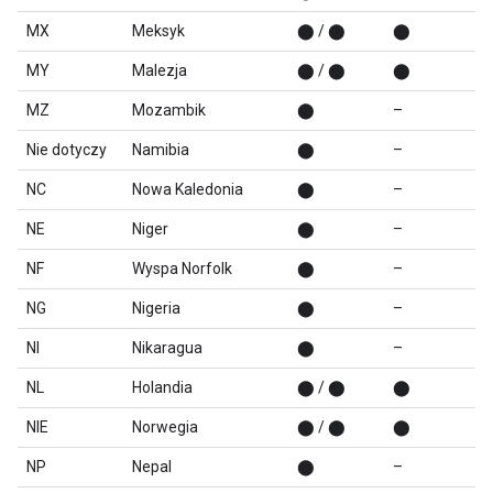
MX
Meksyk
⬤ / ⬤
⬤
MY
Malezja
⬤ / ⬤
⬤
MZ
Mozambik
⬤
–
Nie dotyczy
Namibia
⬤
–
NC
Nowa Kaledonia
⬤
–
NE
Niger
⬤
–
NF
Wyspa Norfolk
⬤
–
NG
Nigeria
⬤
–
NI
Nikaragua
⬤
–
NL
Holandia
⬤ / ⬤
⬤
NIE
Norwegia
⬤ / ⬤
⬤
NP
Nepal
⬤
–