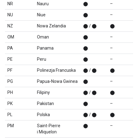
NR
Nauru
⬤
–
NU
Niue
⬤
–
NZ
Nowa Zelandia
⬤ / ⬤
⬤
OM
Oman
⬤
–
PA
Panama
⬤
–
PE
Peru
⬤
–
PF
Polinezja Francuska
⬤ / ⬤
⬤
PG
Papua-Nowa Gwinea
⬤
–
PH
Filipiny
⬤ / ⬤
⬤
PK
Pakistan
⬤
–
PL
Polska
⬤ / ⬤
⬤
PM
Saint-Pierre
⬤
–
i Miquelon