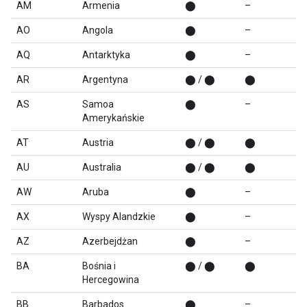
AM
Armenia
⬤
–
AO
Angola
⬤
–
AQ
Antarktyka
⬤
–
AR
Argentyna
⬤ / ⬤
⬤
AS
Samoa
⬤
–
Amerykańskie
AT
Austria
⬤ / ⬤
⬤
AU
Australia
⬤ / ⬤
⬤
AW
Aruba
⬤
–
AX
Wyspy Alandzkie
⬤
–
AZ
Azerbejdżan
⬤
–
BA
Bośnia i
⬤ / ⬤
⬤
Hercegowina
BB
Barbados
⬤
–