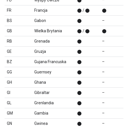
FO
Wyspy Owcze
⬤
–
FR
Francja
⬤ / ⬤
⬤
BS
Gabon
⬤
–
GB
Wielka Brytania
⬤ / ⬤
⬤
RB
Grenada
⬤
–
GE
Gruzja
⬤
–
BZ
Gujana Francuska
⬤
–
GG
Guernsey
⬤
–
GH
Ghana
⬤
–
GI
Gibraltar
⬤
–
GL
Grenlandia
⬤
–
GM
Gambia
⬤
–
GN
Gwinea
⬤
–