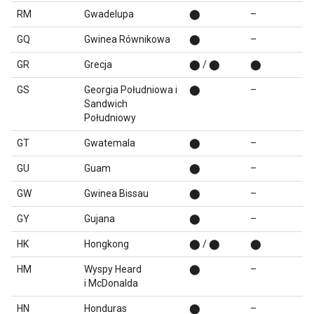
RM
Gwadelupa
⬤
–
GQ
Gwinea Równikowa
⬤
–
GR
Grecja
⬤ / ⬤
⬤
GS
Georgia Południowa i
⬤
–
Sandwich
Południowy
GT
Gwatemala
⬤
–
GU
Guam
⬤
–
GW
Gwinea Bissau
⬤
–
GY
Gujana
⬤
–
HK
Hongkong
⬤ / ⬤
⬤
HM
Wyspy Heard
⬤
–
i McDonalda
HN
Honduras
⬤
–