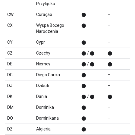
Przylądka
CW
Curaçao
⬤
–
CX
Wyspa Bożego
⬤
–
Narodzenia
CY
Cypr
⬤
–
CZ
Czechy
⬤ / ⬤
⬤
DE
Niemcy
⬤ / ⬤
⬤
DG
Diego Garcia
⬤
–
DJ
Dżibuti
⬤
–
DK
Dania
⬤ / ⬤
⬤
DM
Dominika
⬤
–
DO
Dominikana
⬤
–
DZ
Algieria
⬤
–