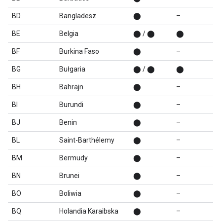
BD
Bangladesz
⬤
–
BE
Belgia
⬤ / ⬤
⬤
BF
Burkina Faso
⬤
–
BG
Bułgaria
⬤ / ⬤
⬤
BH
Bahrajn
⬤
–
BI
Burundi
⬤
–
BJ
Benin
⬤
–
BL
Saint-Barthélemy
⬤
–
BM
Bermudy
⬤
–
BN
Brunei
⬤
–
BO
Boliwia
⬤
–
BQ
Holandia Karaibska
⬤
–