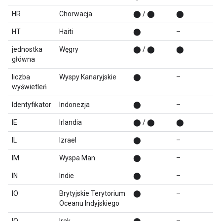
HR
Chorwacja
⬤ / ⬤
⬤
HT
Haiti
⬤
–
jednostka
Węgry
⬤ / ⬤
⬤
główna
liczba
Wyspy Kanaryjskie
⬤
–
wyświetleń
Identyfikator
Indonezja
⬤
–
IE
Irlandia
⬤ / ⬤
⬤
IL
Izrael
⬤
–
IM
Wyspa Man
⬤
–
IN
Indie
⬤
–
IO
Brytyjskie Terytorium
⬤
–
Oceanu Indyjskiego