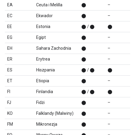
EA
Ceuta i Melilla
⬤
–
EC
Ekwador
⬤
–
EE
Estonia
⬤ / ⬤
⬤
EG
Egipt
⬤
–
EH
Sahara Zachodnia
⬤
–
ER
Erytrea
⬤
–
ES
Hiszpania
⬤ / ⬤
⬤
ET
Etiopia
⬤
–
FI
Finlandia
⬤ / ⬤
⬤
FJ
Fidżi
⬤
–
KO
Falklandy (Malwiny)
⬤
–
FM
Mikronezja
⬤
–