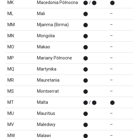
MK
Macedonia Północna
⬤ / ⬤
⬤
ML
Mali
⬤
–
MM
Mjanma (Birma)
⬤
–
MN
Mongolia
⬤
–
MO
Makao
⬤
–
MP
Mariany Północne
⬤
–
MQ
Martynika
⬤
–
MR
Mauretania
⬤
–
MS
Montserrat
⬤
–
MT
Malta
⬤ / ⬤
⬤
MU
Mauritius
⬤
–
MV
Malediwy
⬤
–
MW
Malawi
⬤
–