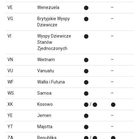
VE
Wenezuela
⬤
–
VG
Brytyjskie Wyspy
⬤
–
Dziewicze
VI
Wyspy Dziewicze
⬤
–
Stanów
Zjednoczonych
VN
Wietnam
⬤
–
VU
Vanuatu
⬤
–
WF
Wallis i Futuna
⬤
–
WS
Samoa
⬤
–
XK
Kosowo
⬤ / ⬤
⬤
YE
Jemen
⬤
–
YT
Majotta
⬤
–
ZA
Republika
⬤ / ⬤
⬤