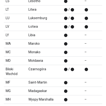
LS
Lesotho
⬤
–
LT
Litwa
⬤ / ⬤
⬤
LU
Luksemburg
⬤ / ⬤
⬤
LV
Łotwa
⬤ / ⬤
⬤
LY
Libia
⬤
–
MA
Maroko
⬤
–
MC
Monako
⬤
–
MD
Mołdawia
⬤
–
Bliski
Czarnogóra
⬤ / ⬤
⬤
Wschód
MF
Saint-Martin
⬤
–
MG
Madagaskar
⬤
–
MH
Wyspy Marshalla
⬤
–