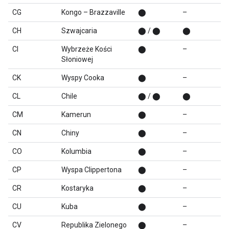
CG
Kongo – Brazzaville
⬤
–
CH
Szwajcaria
⬤ / ⬤
⬤
CI
Wybrzeże Kości
⬤
–
Słoniowej
CK
Wyspy Cooka
⬤
–
CL
Chile
⬤ / ⬤
⬤
CM
Kamerun
⬤
–
CN
Chiny
⬤
–
CO
Kolumbia
⬤
–
CP
Wyspa Clippertona
⬤
–
CR
Kostaryka
⬤
–
CU
Kuba
⬤
–
CV
Republika Zielonego
⬤
–