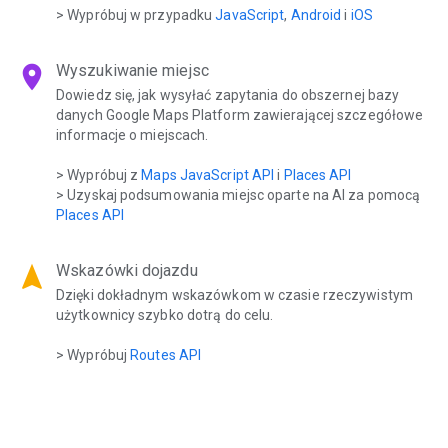
> Wypróbuj w przypadku
JavaScript
,
Android
i
iOS
location_on
Wyszukiwanie miejsc
Dowiedz się, jak wysyłać zapytania do obszernej bazy
danych Google Maps Platform zawierającej szczegółowe
informacje o miejscach.
> Wypróbuj z
Maps JavaScript API
i
Places API
> Uzyskaj podsumowania miejsc oparte na AI za pomocą
Places API
navigation
Wskazówki dojazdu
Dzięki dokładnym wskazówkom w czasie rzeczywistym
użytkownicy szybko dotrą do celu.
> Wypróbuj
Routes API