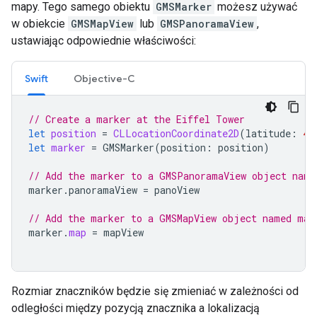
mapy. Tego samego obiektu
GMSMarker
możesz używać
w obiekcie
GMSMapView
lub
GMSPanoramaView
,
ustawiając odpowiednie właściwości:
Swift
Objective-C
// Create a marker at the Eiffel Tower
let
position
=
CLLocationCoordinate2D
(
latitude
:
48
let
marker
=
GMSMarker
(
position
:
position
)
// Add the marker to a GMSPanoramaView object name
marker
.
panoramaView
=
panoView
// Add the marker to a GMSMapView object named map
marker
.
map
=
mapView
Rozmiar znaczników będzie się zmieniać w zależności od
odległości między pozycją znacznika a lokalizacją