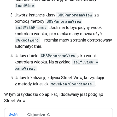
loadView
.
Utwórz instancję klasy
GMSPanoramaView
za
pomocą metody
GMSPanoramaView
initWithFrame:
. Jeśli ma to być jedyny widok
kontrolera widoku, jako ramka mapy można użyć
CGRectZero
– rozmiar mapy zostanie dostosowany
automatycznie.
Ustaw obiekt
GMSPanoramaView
jako widok
kontrolera widoku. Na przykład:
self.view =
panoView;
.
Ustaw lokalizację zdjęcia Street View, korzystając
z metody takiej jak
moveNearCoordinate:
.
W tym przykładzie do aplikacji dodawany jest podgląd
Street View.
Swift
Objective-C