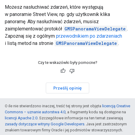
Możesz nasłuchiwać zdarzeń, które występują
w panoramie Street View, np. gdy użytkownik klika
panoramę. Aby nasłuchiwać zdarzeń, musisz
zaimplementować protokół
GMSPanoramaViewDelegate
.
Zapoznaj się z ogólnym
przewodnikiem po zdarzeniach
i listą metod na stronie
GMSPanoramaViewDelegate
.
Czy te wskazówki były pomocne?
Prześlij opinię
O ile nie stwierdzono inaczej, treść tej strony jest objęta
licencją Creative
Commons – uznanie autorstwa 4.0
, a fragmenty kodu są dostępne na
licencji Apache 2.0
. Szczegółowe informacje na ten temat zawierają
zasady dotyczące witryny Google Developers
. Java jest zastrzeżonym
znakiem towarowym firmy Oracle i jej podmiotów stowarzyszonych.