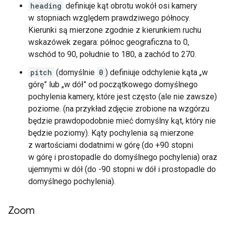
heading
definiuje kąt obrotu wokół osi kamery
w stopniach względem prawdziwego północy.
Kierunki są mierzone zgodnie z kierunkiem ruchu
wskazówek zegara: północ geograficzna to 0,
wschód to 90, południe to 180, a zachód to 270.
pitch
(domyślnie
0
) definiuje odchylenie kąta „w
górę” lub „w dół” od początkowego domyślnego
pochylenia kamery, które jest często (ale nie zawsze)
poziome. (na przykład zdjęcie zrobione na wzgórzu
będzie prawdopodobnie mieć domyślny kąt, który nie
będzie poziomy). Kąty pochylenia są mierzone
z wartościami dodatnimi w górę (do +90 stopni
w górę i prostopadle do domyślnego pochylenia) oraz
ujemnymi w dół (do -90 stopni w dół i prostopadle do
domyślnego pochylenia).
Zoom