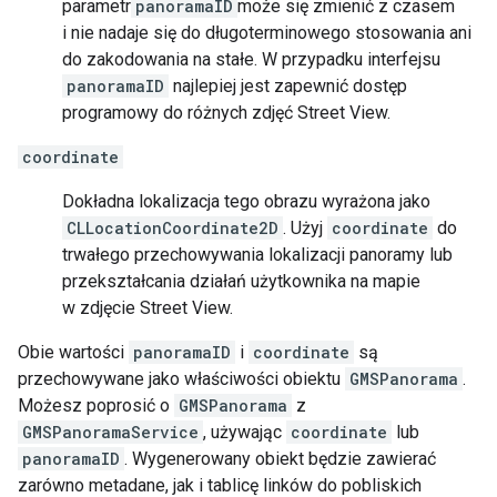
parametr
panoramaID
może się zmienić z czasem
i nie nadaje się do długoterminowego stosowania ani
do zakodowania na stałe. W przypadku interfejsu
panoramaID
najlepiej jest zapewnić dostęp
programowy do różnych zdjęć Street View.
coordinate
Dokładna lokalizacja tego obrazu wyrażona jako
CLLocationCoordinate2D
. Użyj
coordinate
do
trwałego przechowywania lokalizacji panoramy lub
przekształcania działań użytkownika na mapie
w zdjęcie Street View.
Obie wartości
panoramaID
i
coordinate
są
przechowywane jako właściwości obiektu
GMSPanorama
.
Możesz poprosić o
GMSPanorama
z
GMSPanoramaService
, używając
coordinate
lub
panoramaID
. Wygenerowany obiekt będzie zawierać
zarówno metadane, jak i tablicę linków do pobliskich