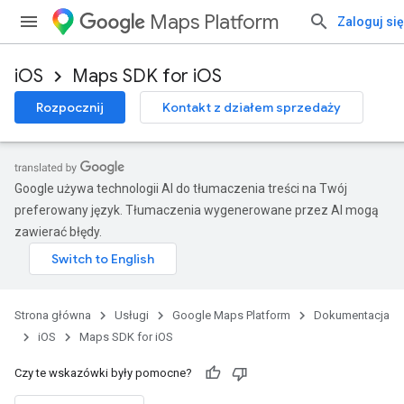
Maps Platform
Zaloguj się
iOS
Maps SDK for iOS
Rozpocznij
Kontakt z działem sprzedaży
Google używa technologii AI do tłumaczenia treści na Twój
preferowany język. Tłumaczenia wygenerowane przez AI mogą
zawierać błędy.
Strona główna
Usługi
Google Maps Platform
Dokumentacja
iOS
Maps SDK for iOS
Czy te wskazówki były pomocne?