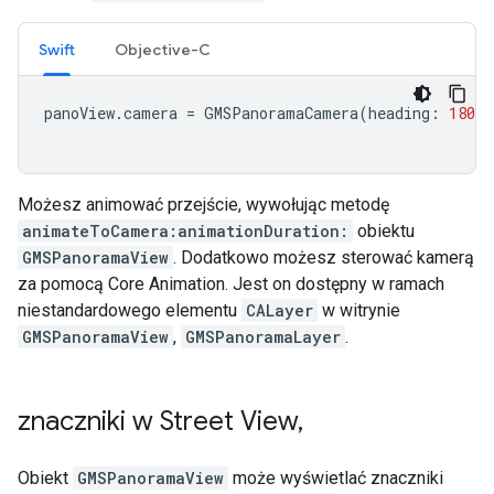
Swift
Objective-C
panoView
.
camera
=
GMSPanoramaCamera
(
heading
:
180
,
Możesz animować przejście, wywołując metodę
animateToCamera:animationDuration:
obiektu
GMSPanoramaView
. Dodatkowo możesz sterować kamerą
za pomocą Core Animation. Jest on dostępny w ramach
niestandardowego elementu
CALayer
w witrynie
GMSPanoramaView
,
GMSPanoramaLayer
.
znaczniki w Street View
,
Obiekt
GMSPanoramaView
może wyświetlać znaczniki