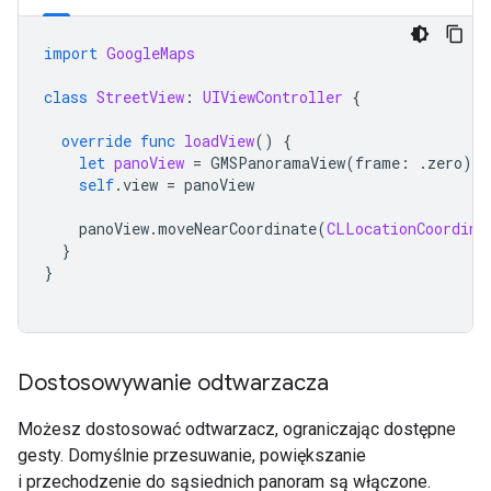
import
GoogleMaps
class
StreetView
:
UIViewController
{
override
func
loadView
()
{
let
panoView
=
GMSPanoramaView
(
frame
:
.
zero
)
self
.
view
=
panoView
panoView
.
moveNearCoordinate
(
CLLocationCoordina
}
}
Dostosowywanie odtwarzacza
Możesz dostosować odtwarzacz, ograniczając dostępne
gesty. Domyślnie przesuwanie, powiększanie
i przechodzenie do sąsiednich panoram są włączone.