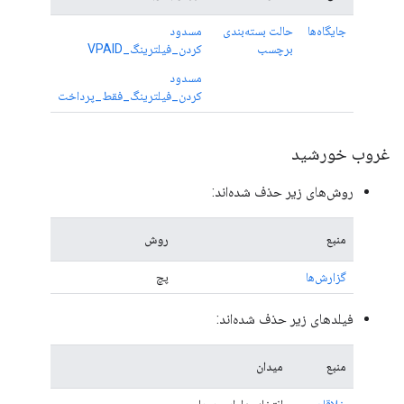
جایگاه‌ها
حالت بسته‌بندی
مسدود
برچسب
کردن_فیلترینگ_VPAID
مسدود
کردن_فیلترینگ_فقط_پرداخت
غروب خورشید
روش‌های زیر حذف شده‌اند:
منبع
روش
گزارش‌ها
پچ
فیلدهای زیر حذف شده‌اند:
منبع
میدان