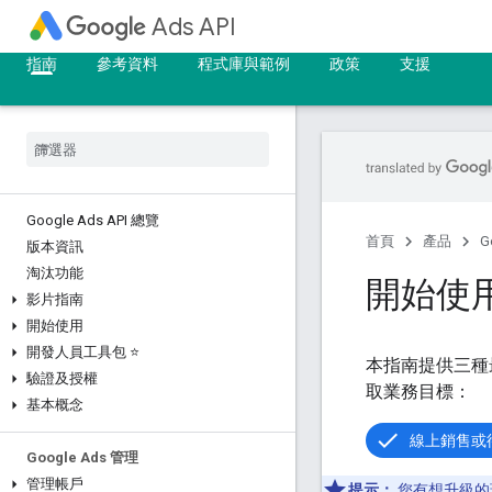
Ads API
指南
參考資料
程式庫與範例
政策
支援
Google Ads API 總覽
首頁
產品
G
版本資訊
淘汰功能
開始使
影片指南
開始使用
開發人員工具包 ⭐
本指南提供三種
驗證及授權
取業務目標：
基本概念
線上銷售或
Google Ads 管理
管理帳戶
提示：
您有想升級的