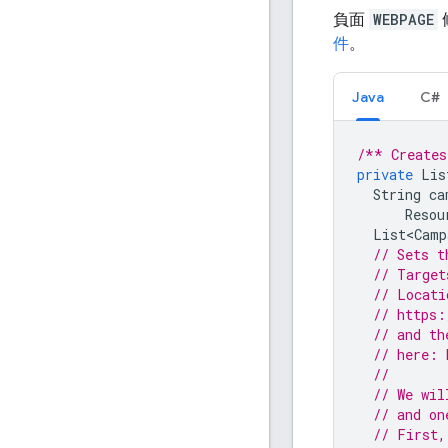
負面
WEBPAGE
件
。
Java
C#
/** Creates
private
Lis
String
ca
Resou
List<Camp
// Sets t
// Target
// Locati
// https:
// and th
// here: 
//
// We wil
// and on
// First,