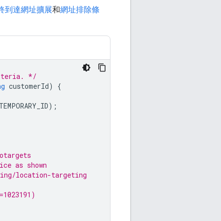
終到達網址擴展
和
網址排除條
iteria. */
ng
customerId
)
{
TEMPORARY_ID
);
otargets
ice as shown
ing/location-targeting
=1023191)
.