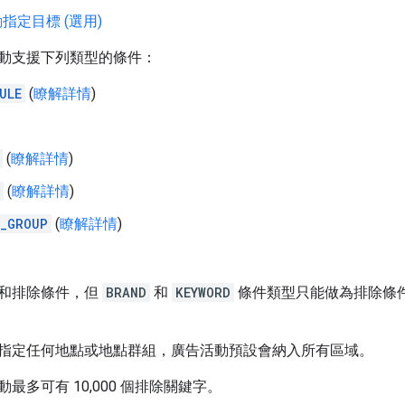
指定目標 (選用)
動支援下列類型的條件：
ULE
(
瞭解詳情
)
(
瞭解詳情
)
(
瞭解詳情
)
_GROUP
(
瞭解詳情
)
和排除條件，但
BRAND
和
KEYWORD
條件類型只能做為排除條
指定任何地點或地點群組，廣告活動預設會納入所有區域。
最多可有 10,000 個排除關鍵字。