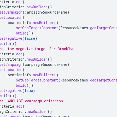
riteria
.
add
(
ignCriterion
.
newBuilder
()
setCampaign
(
campaignResourceName
)
setLocation
(
LocationInfo
.
newBuilder
()
.
setGeoTargetConstant
(
ResourceNames
.
geoTargetCon
.
build
())
setNegative
(
false
)
build
());
dds the negative target for Brooklyn.
riteria
.
add
(
ignCriterion
.
newBuilder
()
setCampaign
(
campaignResourceName
)
setLocation
(
LocationInfo
.
newBuilder
()
.
setGeoTargetConstant
(
ResourceNames
.
geoTargetCon
.
build
())
setNegative
(
true
)
build
());
he LANGUAGE campaign criterion.
riteria
.
add
(
ignCriterion
.
newBuilder
()
setCampaign
(
campaignResourceName
)