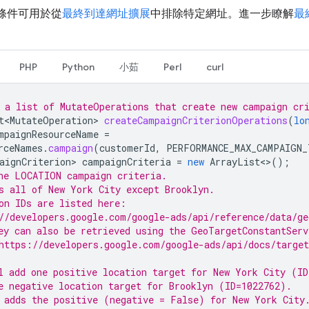
條件可用於從
最終到達網址擴展
中排除特定網址。進一步瞭解
最
PHP
Python
小茹
Perl
curl
 a list of MutateOperations that create new campaign cr
t<MutateOperation>
createCampaignCriterionOperations
(
lo
mpaignResourceName
=
rceNames
.
campaign
(
customerId
,
PERFORMANCE_MAX_CAMPAIGN_
aignCriterion>
campaignCriteria
=
new
ArrayList
<>
();
he LOCATION campaign criteria.
s all of New York City except Brooklyn.
on IDs are listed here:
//developers.google.com/google-ads/api/reference/data/ge
ey can also be retrieved using the GeoTargetConstantServ
https://developers.google.com/google-ads/api/docs/target
l add one positive location target for New York City (ID
e negative location target for Brooklyn (ID=1022762).
 adds the positive (negative = False) for New York City