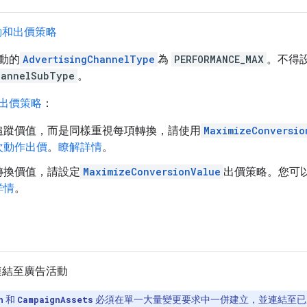
動和出價策略
動的
AdvertisingChannelType
為
PERFORMANCE_MAX
。不得
hannelSubType
。
出價策略
：
追蹤價值，而是同樣重視每項轉換，請使用
MaximizeConversio
次動作出價
。
瞭解詳情
。
轉換價值，請設定
MaximizeConversionValue
出價策略。您可
詳情
。
連結至廣告活動
n
和
CampaignAssets
必須在單一大量變更要求中一併建立，並連結至已