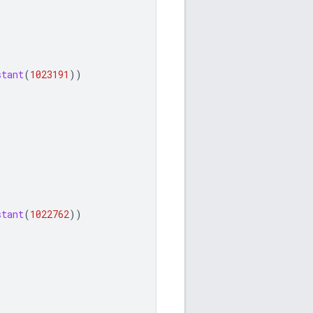
stant
(
1023191
))
stant
(
1022762
))