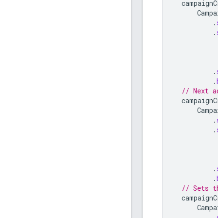
campaignC
Campa
.
.
.
.
// Next a
campaignC
Campa
.
.
.
.
// Sets t
campaignC
Campa
.