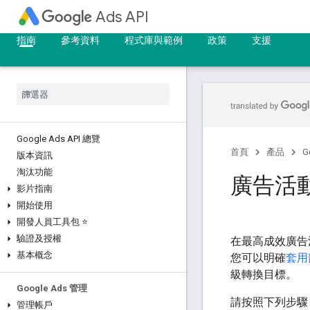
Ads API
指南
參考資料
程式庫與範例
政策
支援
Google Ads API 總覽
首頁
產品
G
版本資訊
淘汰功能
廣告活
影片指南
開始使用
開發人員工具包 ⭐
驗證及授權
在最高成效廣告
基本概念
您可以明確
套用
級轉換目標。
Google Ads 管理
請按照下列步驟
管理帳戶