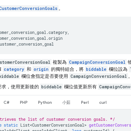
CustomerConversionGoals
。
omer_conversion_goal
.
category
,
omer_conversion_goal
.
origin
ustomer_conversion_goal
stomerConversionGoal
複製為
CampaignConversionGoal
據
category
和
origin
的獨特組合，將
biddable
欄位設為
biddable
欄位會指定是否要使用
CampaignConversionGoal
要求，使用更新後的
biddable
欄位值更新所有
CampaignConv
C#
PHP
Python
小茹
Perl
curl
trieves the list of customer conversion goals. */
e
static
List<CustomerConversionGoal>
getCustomerConver
ogleAdsClient
googleAdsClient
,
long
customerId
)
{