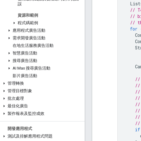
List
誤
// T
資源和範例
// b
// t
程式碼範例
for
應用程式廣告活動
Co
需求開發廣告活動
Co
在地生活服務廣告活動
St
智慧廣告活動
搜尋廣告活動
Ca
AI Max 搜尋廣告活動
影片廣告活動
//
管理轉換
//
管理目標對象
//
//
批次處理
//
最佳化廣告
//
製作報表及監控成效
//
//
開發應用程式
if
測試及排解應用程式問題