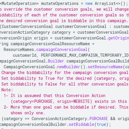
<MutateOperation>
mutateOperations
=
new
ArrayList
<>
();
o override the customer conversion goals, we will change
iddability of each of the customer conversion goals so t
he desired conversion goal is biddable in this campaign.
(
CustomerConversionGoal
customerConversionGoal
:
custom
nversionActionCategory
category
=
customerConversionGoal
nversionOrigin
origin
=
customerConversionGoal
.
getOrigi
ring
campaignConversionGoalResourceName
=
ResourceNames
.
campaignConversionGoal
(
customerId
,
PERFORMANCE_MAX_CAMPAIGN_TEMPORARY_ID
mpaignConversionGoal
.
Builder
campaignConversionGoalBuil
CampaignConversionGoal
.
newBuilder
().
setResourceName
(
c
 Change the biddability for the campaign conversion goal
 Set biddability to True for the desired (category, orig
 Set biddability to False for all other conversion goals
 Note:
  1- It is assumed that this Conversion Action
     (category=PURCHASE, origin=WEBSITE) exists in this
  2- More than one goal can be biddable if desired. This
     shows only one.
(
category
==
ConversionActionCategory
.
PURCHASE
 && 
orig
campaignConversionGoalBuilder
.
setBiddable
(
true
);