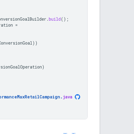
onversionGoalBuilder
.
build
();
ration
=
ConversionGoal
))
rsionGoalOperation
)
ormanceMaxRetailCampaign
.
java