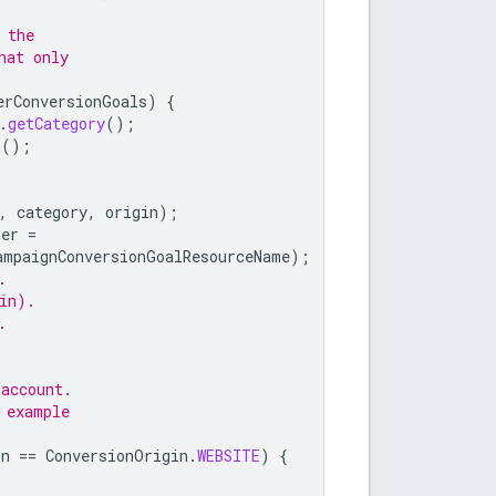
 the
hat only
erConversionGoals
)
{
.
getCategory
();
n
();
,
category
,
origin
);
der
=
ampaignConversionGoalResourceName
);
.
in).
.
 account.
 example
in
==
ConversionOrigin
.
WEBSITE
)
{