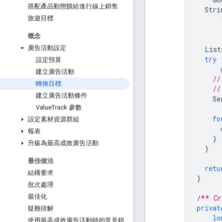
搭配產品動態饋給進行線上銷售
Stri
旅遊目標
概念
廣告活動設定
List
try
設定預算
建立廣告活動
//
轉換目標
//
建立廣告活動條件
Se
Value
Track 參數
fo
設定素材資源群組
報表
}
升級為最高成效廣告活動
}
最佳做法
retu
結構要求
}
批次處理
最佳化
/** Cr
privat
疑難排解
lo
使用最高成效廣告活動時的常見錯