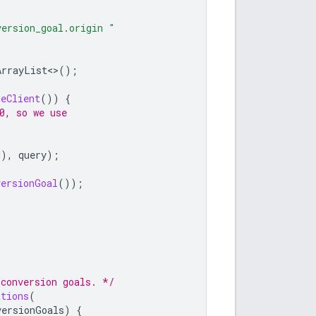
version_goal.origin "
ArrayList
<>
();
ceClient
())
{
0, so we use
d
),
query
);
versionGoal
());
 conversion goals. */
ations
(
versionGoals
)
{