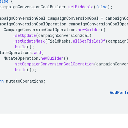
else
{
campaignConversionGoalBuilder
.
setBiddable
(
false
);
mpaignConversionGoal
campaignConversionGoal
=
campaignC
mpaignConversionGoalOperation
campaignConversionGoalOpe
CampaignConversionGoalOperation
.
newBuilder
()
.
setUpdate
(
campaignConversionGoal
)
.
setUpdateMask
(
FieldMasks
.
allSetFieldsOf
(
campaign
.
build
();
tateOperations
.
add
(
MutateOperation
.
newBuilder
()
.
setCampaignConversionGoalOperation
(
campaignConve
.
build
());
rn
mutateOperations
;
AddPerf