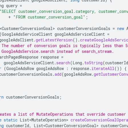
ng
query
=
"SELECT customer_conversion_goal.category, customer_con
+
"FROM customer_conversion_goal"
;
<CustomerConversionGoal>
customerConversionGoals
=
new
(
GoogleAdsServiceClient
googleAdsServiceClient
=
googleAdsClient
.
getLatestVersion
().
createGoogleAdsServi
 The number of conversion goals is typically less than 5
 GoogleAdsService.search instead of search_stream.
archPagedResponse
response
=
googleAdsServiceClient
.
search
(
Long
.
toString
(
customerI
r
(
GoogleAdsRow
googleAdsRow
:
response
.
iterateAll
())
{
customerConversionGoals
.
add
(
googleAdsRow
.
getCustomerCon
rn
customerConversionGoals
;
eates a list of MutateOperations that override customer
e
static
List<MutateOperation>
createConversionGoalOper
ng
customerId
,
List<CustomerConversionGoal>
customerCon