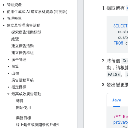
管理資產
擷取所有
使用生成式 AI 建立素材資源 (封測版)
管理帳單
SELECT
建立及管理廣告活動
cust
探索廣告活動類型
cust
總覽
FROM
c
建立廣告活動
建立廣告群組
廣告管理
將每個
Cu
預算
動，請根
出價
FALSE
。
廣告活動草稿
發出變更
指定目標
最高成效廣告活動
Java
總覽
開始使用
/** Re
業務目標
privat
線上銷售或待開發客戶產生
Go