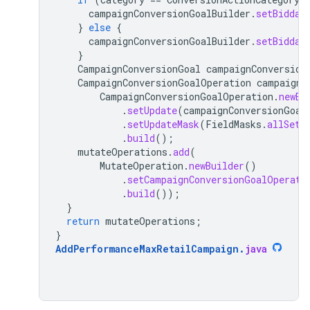
campaignConversionGoalBuilder
.
setBiddab
}
else
{
campaignConversionGoalBuilder
.
setBiddab
}
CampaignConversionGoal
campaignConversion
CampaignConversionGoalOperation
campaignC
CampaignConversionGoalOperation
.
newBu
.
setUpdate
(
campaignConversionGoal
.
setUpdateMask
(
FieldMasks
.
allSetF
.
build
();
mutateOperations
.
add
(
MutateOperation
.
newBuilder
()
.
setCampaignConversionGoalOperati
.
build
());
}
return
mutateOperations
;
}
AddPerformanceMaxRetailCampaign
.
java