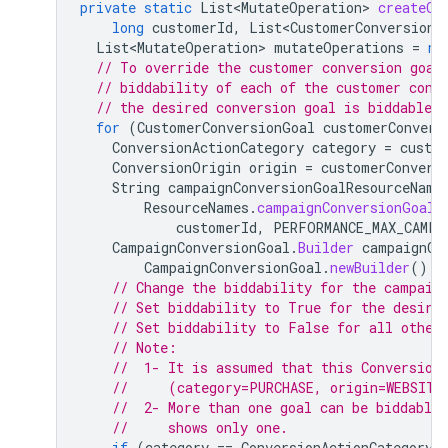
private
static
List<MutateOperation>
createCo
long
customerId
,
List<CustomerConversionG
List<MutateOperation>
mutateOperations
=
ne
// To override the customer conversion goal
// biddability of each of the customer conv
// the desired conversion goal is biddable 
for
(
CustomerConversionGoal
customerConvers
ConversionActionCategory
category
=
custo
ConversionOrigin
origin
=
customerConvers
String
campaignConversionGoalResourceName
ResourceNames
.
campaignConversionGoal
(
customerId
,
PERFORMANCE_MAX_CAMPA
CampaignConversionGoal
.
Builder
campaignCo
CampaignConversionGoal
.
newBuilder
().
s
// Change the biddability for the campaig
// Set biddability to True for the desire
// Set biddability to False for all other
// Note:
//  1- It is assumed that this Conversion
//     (category=PURCHASE, origin=WEBSITE
//  2- More than one goal can be biddable
//     shows only one.
if
(
category
==
ConversionActionCategory
.