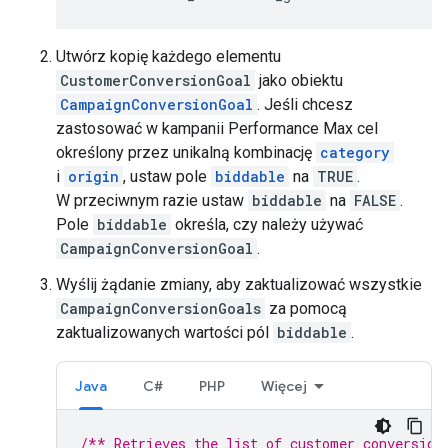
Utwórz kopię każdego elementu
CustomerConversionGoal
jako obiektu
CampaignConversionGoal
. Jeśli chcesz
zastosować w kampanii Performance Max cel
określony przez unikalną kombinację
category
i
origin
, ustaw pole
biddable
na
TRUE
.
W przeciwnym razie ustaw
biddable
na
FALSE
.
Pole
biddable
określa, czy należy używać
CampaignConversionGoal
.
Wyślij żądanie zmiany, aby zaktualizować wszystkie
CampaignConversionGoals
za pomocą
zaktualizowanych wartości pól
biddable
.
Java
C#
PHP
Więcej
/** Retrieves the list of customer conversion