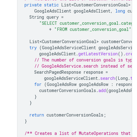
private
static
List<CustomerConversionGoal>
g
GoogleAdsClient
googleAdsClient
,
long
cus
String
query
=
"SELECT customer_conversion_goal.catego
+
"FROM customer_conversion_goal"
;
List<CustomerConversionGoal>
customerConver
try
(
GoogleAdsServiceClient
googleAdsServic
googleAdsClient
.
getLatestVersion
().
crea
// The number of conversion goals is typi
// GoogleAdsService.search instead of sea
SearchPagedResponse
response
=
googleAdsServiceClient
.
search
(
Long
.
to
for
(
GoogleAdsRow
googleAdsRow
:
response
customerConversionGoals
.
add
(
googleAdsRo
}
}
return
customerConversionGoals
;
}
/** Creates a list of MutateOperations that o