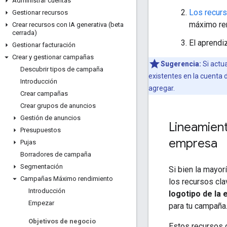
Administrar cuentas
Los recur
Gestionar recursos
máximo re
Crear recursos con IA generativa (beta
cerrada)
El aprendi
Gestionar facturación
Crear y gestionar campañas
Sugerencia:
Si actu
Descubrir tipos de campaña
existentes en la cuenta 
Introducción
agregar.
Crear campañas
Crear grupos de anuncios
Gestión de anuncios
Lineamient
Presupuestos
empresa
Pujas
Borradores de campaña
Segmentación
Si bien la mayo
Campañas Máximo rendimiento
los recursos cla
Introducción
logotipo de la
Empezar
para tu campaña
Objetivos de negocio
Estos recursos d