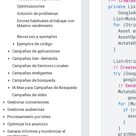
/** Creates
private
Lis
Optimizaciones
GoogleA
Solución de problemas
List<Muta
Errores habituales al trabajar con
for
(
Stri
Máximo rendimiento
Asset
a
AssetOp
Recursos y ejemplos
mutateO
Ejemplos de código
}
Campañas de aplicaciones
Campañas Gen
.
demanda
List<Stri
Campañas de Servicios Locales
// Create
try
(
Goog
Campañas inteligentes
googl
Campañas de búsqueda
// Send
IA Max para Campañas de Búsqueda
MutateG
Campañas de vídeo
goo
Gestionar conversiones
for
(
Mu
if
(
r
Gestionar audiencias
ass
Procesamiento por lotes
}
Optimizar los anuncios
}
Generar informes y monitorizar el
printRe