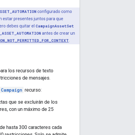
SSET_AUTOMATION
configurado como
n estar presentes juntos para que
mero debes quitar el
CampaignAssetSet
_ASSET_AUTOMATION
antes de crear un
ION_NOT_PERMITTED_FOR_CONTEXT
.
para los recursos de texto
stricciones de mensajes.
Campaign
recurso:
ctas que se excluirán de los
eres, con un máximo de 25
 (de hasta 300 caracteres cada
40 restricciones. Solo se admite