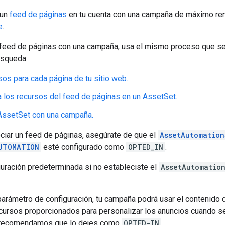
 un
feed de páginas
en tu cuenta con una campaña de máximo re
e
.
 feed de páginas con una campaña, usa el mismo proceso que se 
úsqueda:
sos para cada página de tu sitio web.
los recursos del feed de páginas en un AssetSet.
AssetSet con una campaña.
iar un feed de páginas, asegúrate de que el
AssetAutomation
UTOMATION
esté configurado como
OPTED_IN
.
guración predeterminada si no estableciste el
AssetAutomatio
 parámetro de configuración, tu campaña podrá usar el contenido d
ecursos proporcionados para personalizar los anuncios cuando s
e recomendamos que lo dejes como
OPTED-IN
.