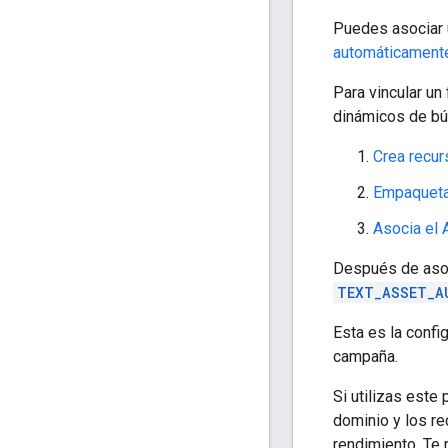
Puedes asociar
automáticament
Para vincular un
dinámicos de b
Crea recur
Empaqueta 
Asocia el 
Después de asoc
TEXT_ASSET_A
Esta es la confi
campaña.
Si utilizas este
dominio y los r
rendimiento. T