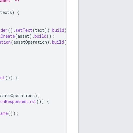
names. */
texts
)
{
lder
().
setText
(
text
)).
build
();
tCreate
(
asset
).
build
();
ation
(
assetOperation
).
build
());
ent
())
{
utateOperations
);
ionResponsesList
())
{
Name
());