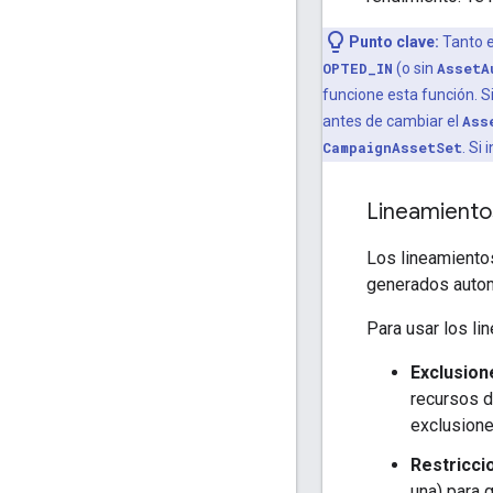
Punto clave:
Tanto 
OPTED_IN
(o sin
AssetA
funcione esta función. 
antes de cambiar el
Ass
CampaignAssetSet
. Si
Lineamiento
Los lineamientos
generados autom
Para usar los li
Exclusion
recursos d
exclusione
Restricci
una) para 