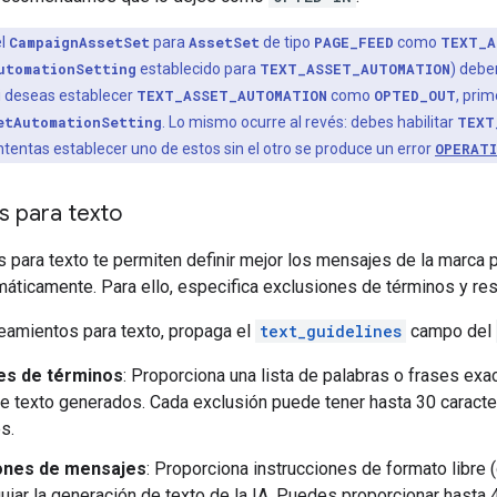
el
CampaignAssetSet
para
AssetSet
de tipo
PAGE_FEED
como
TEXT_A
utomationSetting
establecido para
TEXT_ASSET_AUTOMATION
) debe
Si deseas establecer
TEXT_ASSET_AUTOMATION
como
OPTED_OUT
, pri
etAutomationSetting
. Lo mismo ocurre al revés: debes habilitar
TEXT
 intentas establecer uno de estos sin el otro se produce un error
OPERAT
s para texto
 para texto te permiten definir mejor los mensajes de la marca 
áticamente. Para ello, especifica exclusiones de términos y re
neamientos para texto, propaga el
text_guidelines
campo del
es de términos
: Proporciona una lista de palabras o frases exa
e texto generados. Cada exclusión puede tener hasta 30 caract
s.
ones de mensajes
: Proporciona instrucciones de formato libre
guiar la generación de texto de la IA. Puedes proporcionar hasta 