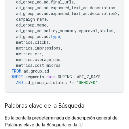
ad_group_ad
.
ad
.
final_urls
,
ad_group_ad
.
ad
.
expanded_text_ad
.
description
,
ad_group_ad
.
ad
.
expanded_text_ad
.
description2
,
campaign
.
name
,
ad_group
.
name
,
ad_group_ad
.
policy_summary
.
approval_status
,
ad_group_ad
.
ad
.
type
,
metrics
.
clicks
,
metrics
.
impressions
,
metrics
.
ctr
,
metrics
.
average_cpc
,
metrics
.
cost_micros
FROM
ad_group_ad
WHERE
segments
.
date
DURING
LAST_7_DAYS
AND
ad_group_ad
.
status
!=
'REMOVED'
Palabras clave de la Búsqueda
Es la pantalla predeterminada de descripción general de
Palabras clave de la Búsqueda en la IU.