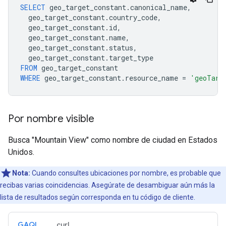
SELECT
geo_target_constant
.
canonical_name
,
geo_target_constant
.
country_code
,
geo_target_constant
.
id
,
geo_target_constant
.
name
,
geo_target_constant
.
status
,
geo_target_constant
.
target_type
FROM
geo_target_constant
WHERE
geo_target_constant
.
resource_name
=
'geoTarg
Por nombre visible
Busca "Mountain View" como nombre de ciudad en Estados
Unidos.
Nota:
Cuando consultes ubicaciones por nombre, es probable que
recibas varias coincidencias. Asegúrate de desambiguar aún más la
lista de resultados según corresponda en tu código de cliente.
GAQL
curl