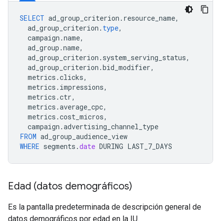
SELECT
ad_group_criterion
.
resource_name
,
ad_group_criterion
.
type
,
campaign
.
name
,
ad_group
.
name
,
ad_group_criterion
.
system_serving_status
,
ad_group_criterion
.
bid_modifier
,
metrics
.
clicks
,
metrics
.
impressions
,
metrics
.
ctr
,
metrics
.
average_cpc
,
metrics
.
cost_micros
,
campaign
.
advertising_channel_type
FROM
ad_group_audience_view
WHERE
segments
.
date
DURING
LAST_7_DAYS
Edad (datos demográficos)
Es la pantalla predeterminada de descripción general de
datos demográficos por edad en la IU.