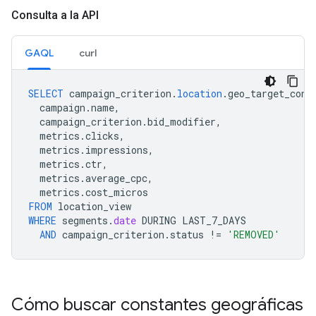
Consulta a la API
GAQL
curl
SELECT
campaign_criterion
.
location
.
geo_target_cons
campaign
.
name
,
campaign_criterion
.
bid_modifier
,
metrics
.
clicks
,
metrics
.
impressions
,
metrics
.
ctr
,
metrics
.
average_cpc
,
metrics
.
cost_micros
FROM
location_view
WHERE
segments
.
date
DURING
LAST_7_DAYS
AND
campaign_criterion
.
status
!=
'REMOVED'
Cómo buscar constantes geográficas