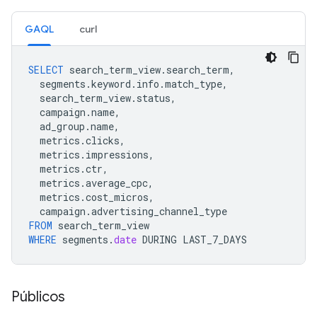
GAQL
curl
SELECT
search_term_view
.
search_term
,
segments
.
keyword
.
info
.
match_type
,
search_term_view
.
status
,
campaign
.
name
,
ad_group
.
name
,
metrics
.
clicks
,
metrics
.
impressions
,
metrics
.
ctr
,
metrics
.
average_cpc
,
metrics
.
cost_micros
,
campaign
.
advertising_channel_type
FROM
search_term_view
WHERE
segments
.
date
DURING
LAST_7_DAYS
Públicos