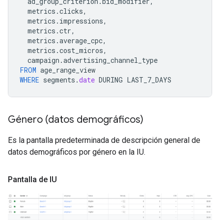
ad_group_criterion
.
bid_modifier
,
metrics
.
clicks
,
metrics
.
impressions
,
metrics
.
ctr
,
metrics
.
average_cpc
,
metrics
.
cost_micros
,
campaign
.
advertising_channel_type
FROM
age_range_view
WHERE
segments
.
date
DURING
LAST_7_DAYS
Género (datos demográficos)
Es la pantalla predeterminada de descripción general de
datos demográficos por género en la IU.
Pantalla de IU