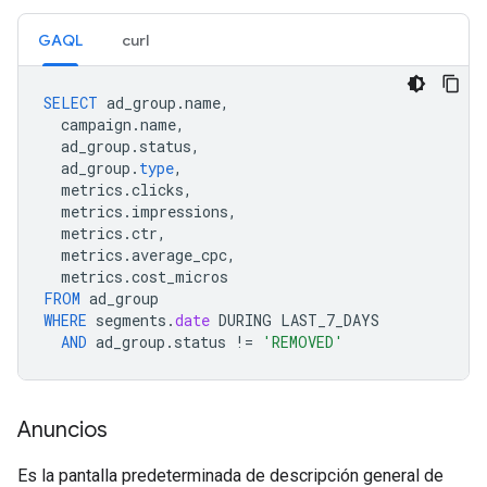
GAQL
curl
SELECT
ad_group
.
name
,
campaign
.
name
,
ad_group
.
status
,
ad_group
.
type
,
metrics
.
clicks
,
metrics
.
impressions
,
metrics
.
ctr
,
metrics
.
average_cpc
,
metrics
.
cost_micros
FROM
ad_group
WHERE
segments
.
date
DURING
LAST_7_DAYS
AND
ad_group
.
status
!=
'REMOVED'
Anuncios
Es la pantalla predeterminada de descripción general de