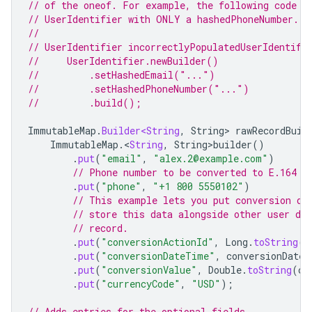
// of the oneof. For example, the following code i
// UserIdentifier with ONLY a hashedPhoneNumber.
//
// UserIdentifier incorrectlyPopulatedUserIdentifi
//     UserIdentifier.newBuilder()
//         .setHashedEmail("...")
//         .setHashedPhoneNumber("...")
//         .build();
ImmutableMap
.
Builder<String
,
String
>
rawRecordBuil
ImmutableMap
.
<
String
,
String>builder
()
.
put
(
"email"
,
"alex.2@example.com"
)
// Phone number to be converted to E.164 f
.
put
(
"phone"
,
"+1 800 5550102"
)
// This example lets you put conversion de
// store this data alongside other user da
// record.
.
put
(
"conversionActionId"
,
Long
.
toString
(
c
.
put
(
"conversionDateTime"
,
conversionDateT
.
put
(
"conversionValue"
,
Double
.
toString
(
co
.
put
(
"currencyCode"
,
"USD"
);
// Adds entries for the optional fields.