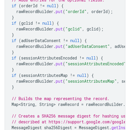
if
(
orderId
!=
null
)
{
rawRecordBuilder
.
put
(
"orderId"
,
orderId
);
}
if
(
gclid
!=
null
)
{
rawRecordBuilder
.
put
(
"gclid"
,
gclid
);
}
if
(
adUserDataConsent
!=
null
)
{
rawRecordBuilder
.
put
(
"adUserDataConsent"
,
adUser
}
if
(
sessionAttributesEncoded
!=
null
)
{
rawRecordBuilder
.
put
(
"sessionAttributesEncoded"
,
}
if
(
sessionAttributesMap
!=
null
)
{
rawRecordBuilder
.
put
(
"sessionAttributesMap"
,
ses
}
// Builds the map representing the record.
Map<String
,
String
>
rawRecord
=
rawRecordBuilder
.
bu
// Creates a SHA256 message digest for hashing use
// described at https://support.google.com/google-
MessageDigest
sha256Digest
=
MessageDigest
.
getInsta