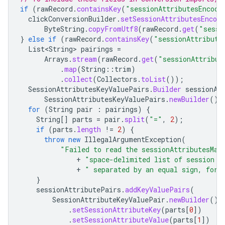
if
(
rawRecord
.
containsKey
(
"sessionAttributesEncode
clickConversionBuilder
.
setSessionAttributesEncode
ByteString
.
copyFromUtf8
(
rawRecord
.
get
(
"sessi
}
else
if
(
rawRecord
.
containsKey
(
"sessionAttribute
List<String>
pairings
=
Arrays
.
stream
(
rawRecord
.
get
(
"sessionAttribut
.
map
(
String
::
trim
)
.
collect
(
Collectors
.
toList
());
SessionAttributesKeyValuePairs
.
Builder
sessionAt
SessionAttributesKeyValuePairs
.
newBuilder
();
for
(
String
pair
:
pairings
)
{
String
[]
parts
=
pair
.
split
(
"="
,
2
);
if
(
parts
.
length
!=
2
)
{
throw
new
IllegalArgumentException
(
"Failed to read the sessionAttributesMap
+
"space-delimited list of session a
+
" separated by an equal sign, for 
}
sessionAttributePairs
.
addKeyValuePairs
(
SessionAttributeKeyValuePair
.
newBuilder
()
.
setSessionAttributeKey
(
parts
[
0
]
)
.
setSessionAttributeValue
(
parts
[
1
]
)