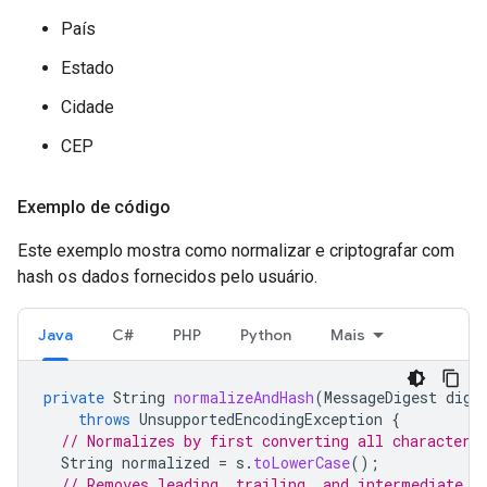
País
Estado
Cidade
CEP
Exemplo de código
Este exemplo mostra como normalizar e criptografar com
hash os dados fornecidos pelo usuário.
Java
C#
PHP
Python
Mais
private
String
normalizeAndHash
(
MessageDigest
dige
throws
UnsupportedEncodingException
{
// Normalizes by first converting all characters
String
normalized
=
s
.
toLowerCase
();
// Removes leading, trailing, and intermediate s