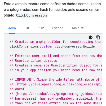
Este exemplo mostra como definir os dados normalizados
e criptografados com hash fornecidos pelo usuário em um
objeto
ClickConversion
.
Java
C#
PHP
Python
Mais
// Creates an empty builder for constructing the c
ClickConversion
.
Builder
clickConversionBuilder
=
Cl
// Extracts user email and phone from the raw data
// UserIdentifier objects.
// Creates a separate UserIdentifier object for ea
// in your application you might read the raw data
// IMPORTANT: Since the identifier attribute of Us
// (https://developers.google.com/google-ads/api/r
// oneof
// (https://protobuf.dev/programming-guides/proto3
// hashedEmail, hashedPhoneNumber, mobileId, third
// than one of these attributes on the same UserId