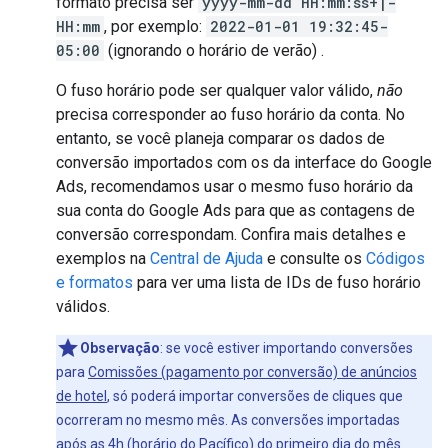
formato precisa ser
yyyy-mm-dd HH:mm:ss+|-
HH:mm
, por exemplo:
2022-01-01 19:32:45-
05:00
(ignorando o horário de verão) .
O fuso horário pode ser qualquer valor válido,
não
precisa corresponder ao fuso horário da conta. No
entanto, se você planeja comparar os dados de
conversão importados com os da interface do Google
Ads, recomendamos usar o mesmo fuso horário da
sua conta do Google Ads para que as contagens de
conversão correspondam. Confira mais detalhes e
exemplos na
Central de Ajuda
e consulte os
Códigos
e formatos
para ver uma lista de IDs de fuso horário
válidos.
Observação
:
se você estiver importando conversões
para
Comissões (pagamento por conversão) de anúncios
de hotel
, só poderá importar conversões de cliques que
ocorreram no mesmo mês. As conversões importadas
após as 4h (horário do Pacífico) do primeiro dia do mês