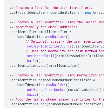
// Creates a list for the user identifiers.
List<UserIdentifier>
userIdentifiers
=
new
ArrayLi
// Creates a user identifier using the hashed emai
// specifically for email addresses.
UserIdentifier
emailIdentifier
=
UserIdentifier
.
newBuilder
()
// Optional: specify the user identifier s
.
setUserIdentifierSource
(
UserIdentifierSou
// Uses the normalize and hash method spec
.
setHashedEmail
(
normalizeAndHashEmailAddre
.
build
();
userIdentifiers
.
add
(
emailIdentifier
);
// Creates a user identifier using normalized and 
UserIdentifier
hashedPhoneNumberIdentifier
=
UserIdentifier
.
newBuilder
()
.
setHashedPhoneNumber
(
normalizeAndHash
(
sha
.
build
();
// Adds the hashed phone number identifier to the 
userIdentifiers
.
add
(
hashedPhoneNumberIdentifier
);