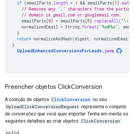
if
(
emailParts
.
length
 > 
1
 && 
emailParts
[
1
]
.
match
// Removes any '.' characters from the portion
// domain is gmail.com or googlemail.com.
emailParts
[
0
]
=
emailParts
[
0
]
.
replaceAll
(
"\\."
normalizedEmail
=
String
.
format
(
"%s@%s"
,
emai
}
return
normalizeAndHash
(
digest
,
normalizedEmail
)
}
UploadEnhancedConversionsForLeads
.
java
Preencher objetos Click
Conversion
A coleção de objetos
ClickConversion
no seu
UploadClickConversionRequest
representa o conjunto
de conversões que você quer importar. Tenha em mente os
seguintes detalhes ao criar objetos
ClickConversion
:
gclid