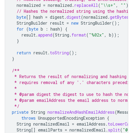
normalized
=
normalized
.
replaceAll
(
"\\s+"
,
""
);
// Hashes the normalized string using the hashin
byte
[]
hash
=
digest
.
digest
(
normalized
.
getBytes
(
StringBuilder
result
=
new
StringBuilder
();
for
(
byte
b
:
hash
)
{
result
.
append
(
String
.
format
(
"%02x"
,
b
));
}
return
result
.
toString
();
}
/**
 * Returns the result of normalizing and hashing a
 * requires removal of any '.' characters precedin
 *
 * @param digest the digest to use to hash the nor
 * @param emailAddress the email address to normal
 */
private
String
normalizeAndHashEmailAddress
(
Messag
throws
UnsupportedEncodingException
{
String
normalizedEmail
=
emailAddress
.
toLowerCas
String
[]
emailParts
=
normalizedEmail
.
split
(
"@"