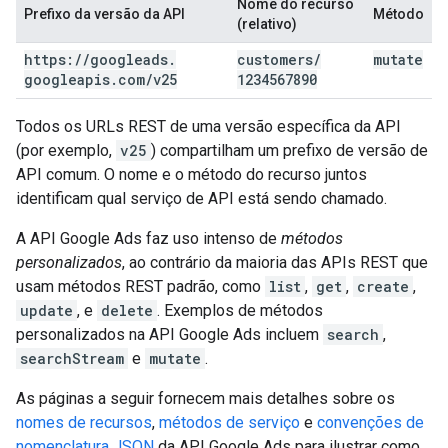
Nome do recurso
Prefixo da versão da API
Método
(relativo)
https:
/
/
googleads
.
customers
/
mutate
googleapis
.
com
/
v25
1234567890
Todos os URLs REST de uma versão específica da API
(por exemplo,
v25
) compartilham um prefixo de versão de
API comum. O nome e o método do recurso juntos
identificam qual serviço de API está sendo chamado.
A API Google Ads faz uso intenso de
métodos
personalizados
, ao contrário da maioria das APIs REST que
usam métodos REST padrão, como
list
,
get
,
create
,
update
, e
delete
. Exemplos de métodos
personalizados na API Google Ads incluem
search
,
searchStream
e
mutate
.
As páginas a seguir fornecem mais detalhes sobre os
nomes de recursos
,
métodos de serviço
e
convenções de
nomenclatura JSON
da API Google Ads para ilustrar como