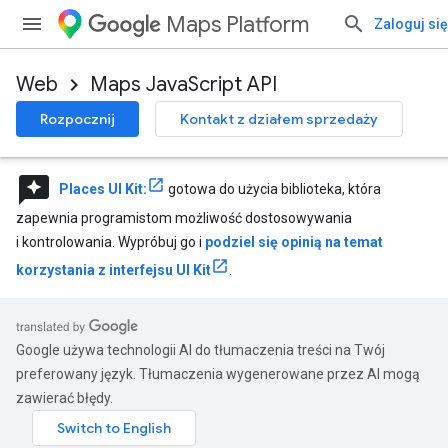
Maps Platform
Zaloguj się
Web
Maps JavaScript API
Rozpocznij
Kontakt z działem sprzedaży
reviews
Places UI Kit:
gotowa do użycia biblioteka, która
zapewnia programistom możliwość dostosowywania
i kontrolowania. Wypróbuj go i
podziel się opinią na temat
korzystania z interfejsu UI Kit
.
Google używa technologii AI do tłumaczenia treści na Twój
preferowany język. Tłumaczenia wygenerowane przez AI mogą
zawierać błędy.