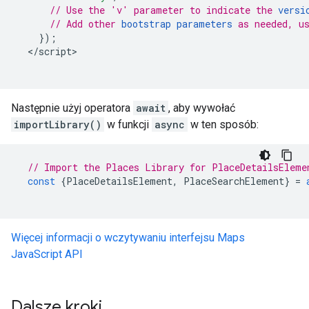
// Use the 'v' parameter to indicate the 
versi
// Add other 
bootstrap parameters
 as needed, u
});
<
/script
Następnie użyj operatora
await
, aby wywołać
importLibrary()
w funkcji
async
w ten sposób:
// Import the Places Library for PlaceDetailsEleme
const
{
PlaceDetailsElement
,
PlaceSearchElement
}
=
Więcej informacji o wczytywaniu interfejsu Maps
JavaScript API
Dalsze kroki