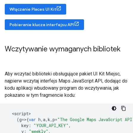
Włączanie Places UI Kit
Pobieranie klucza interfejsu API
Wczytywanie wymaganych bibliotek
Aby wczytać biblioteki obsługujące pakiet UI Kit Miejsc,
najpierw wczytaj interfejs Maps JavaScript API, dodając do
kodu aplikacji wbudowany program do wczytywania, jak
pokazano w tym fragmencie kodu:
<
script
(
g
=>{
var
h
,
a
,
k
,
p
=
"The Google Maps JavaScript API
key
:
"YOUR_API_KEY"
,
v
:
"weekly"
,