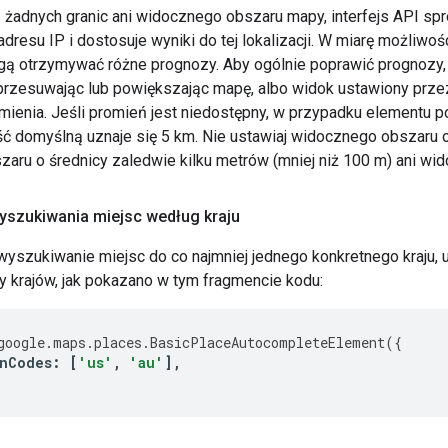
 żadnych granic ani widocznego obszaru mapy, interfejs API spr
dresu IP i dostosuje wyniki do tej lokalizacji. W miarę możliwoś
ą otrzymywać różne prognozy. Aby ogólnie poprawić prognozy, w
 przesuwając lub powiększając mapę, albo widok ustawiony prze
omienia. Jeśli promień jest niedostępny, w przypadku elementu
ć domyślną uznaje się 5 km. Nie ustawiaj widocznego obszaru 
aru o średnicy zaledwie kilku metrów (mniej niż 100 m) ani wi
yszukiwania miejsc według kraju
wyszukiwanie miejsc do co najmniej jednego konkretnego kraju, 
y krajów, jak pokazano w tym fragmencie kodu:
google
.
maps
.
places
.
BasicPlaceAutocompleteElement
({
nCodes
:
[
'us'
,
'au'
],