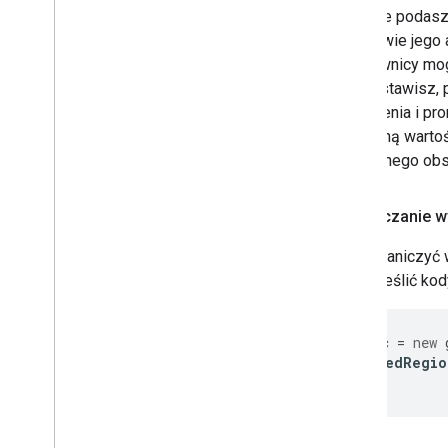
Mapa termiczna (wycofana)
Jeśli nie podasz
Warstwy Natężenie ruchu
,
Transport
podstawie jego a
publiczny i Rower
użytkownicy mog
który ustawisz,
Usługi
urządzenia i pr
Wysokość względna
rozsądną wartoś
Geokodowanie
widocznego obsz
Obraz w maksymalnym powiększeniu
Street View
Ograniczanie w
Dodatkowe biblioteki
Aby ograniczyć 
Przegląd
aby określić kod
Widżet miernika jakości powietrza
(funkcja eksperymentalna)
Biblioteka rysunków (wycofana)
const
pac
=
new
Biblioteka geometrii
includedRegio
Biblioteka wizualizacji (wycofana)
});
Biblioteki open source