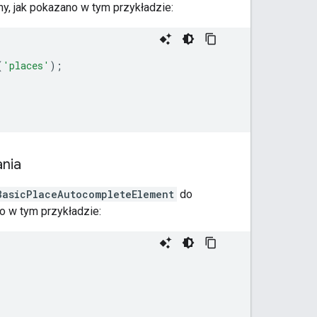
ny, jak pokazano w tym przykładzie:
(
'places'
);
nia
BasicPlaceAutocompleteElement
do
no w tym przykładzie: