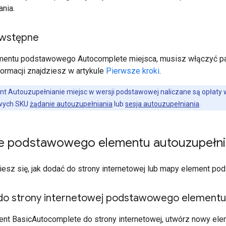
nia.
wstępne
entu podstawowego Autocomplete miejsca, musisz włączyć paki
formacji znajdziesz w artykule
Pierwsze kroki
.
t Autouzupełnianie miejsc w wersji podstawowej naliczane są opłaty
wych SKU
żądanie autouzupełniania
lub
sesja autouzupełniania
.
 podstawowego elementu autouzupełnia
wiesz się, jak dodać do strony internetowej lub mapy element p
o strony internetowej podstawowego elementu 
nt BasicAutocomplete do strony internetowej, utwórz nowy ele