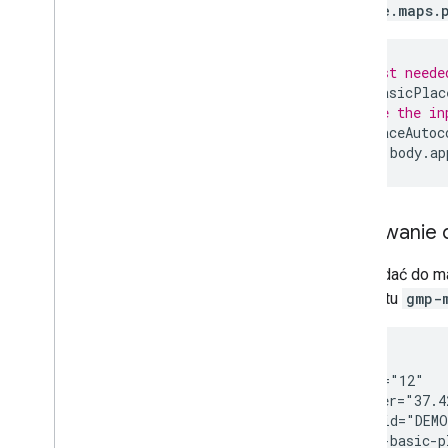
google.maps.
Przegląd
Rozpocznij
Wypróbuj wersję demonstracyjną
// Request neede
Klasa trasy
const
{
BasicPlac
Klasa Route
Matrix
// Create the in
Przewodniki po migracji
const
placeAutoc
document
.
body
.
ap
Zasoby
Weryfikacja adresu
Przegląd
Dodawanie 
Wypróbuj wersję demonstracyjną
Aby dodać do m
Rozpocznij
elementu
gmp-
Weryfikowanie adresu
Podstawowe odpowiedzi
Obsługa odpowiedzi weryfikacyjnej
<gmp-map

Obsługa adresów w Stanach
    zoom="12"

Zjednoczonych
    center="37.4
Zasięg w krajach i regionach
    map-id="DEMO
    <gmp-basic-p