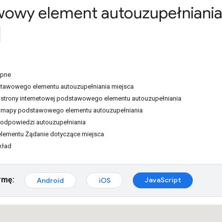
owy element autouzupełniania
ępne
awowego elementu autouzupełniania miejsca
strony internetowej podstawowego elementu autouzupełniania
 mapy podstawowego elementu autouzupełniania
podpowiedzi autouzupełniania
elementu Żądanie dotyczące miejsca
kład
rmę:
JavaScript
Android
iOS