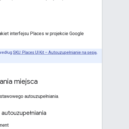
et interfejsu Places w projekcie Google
 według
SKU: Places UI Kit – Autouzupełnianie na sesję
,
nia miejsca
odstawowego autouzupełniania.
autouzupełniania
ment