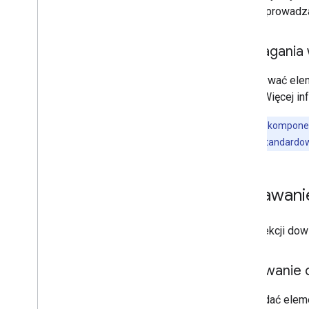
znaczników
wprowadza
Markery (starsza wersja)
Wymagania 
Praca z miejscami
Przegląd
Aby używać elem
Miejsca (nowość)
Cloud. Więcej in
Pakiet UI do Miejsc
Przegląd
Uwaga:
za komponen
Rozpocznij
a
nie
według standardo
Szczegóły miejsc
Podsumowania oparte na AI
Wyszukiwanie miejsc
Dodawanie
Podstawowe autouzupełnianie
miejsc
W tej sekcji do
Stylizacja niestandardowa
Narzędzie do personalizacji
Przewodniki po miejscach
Dodawanie d
Aby dodać eleme
Praca z trasami