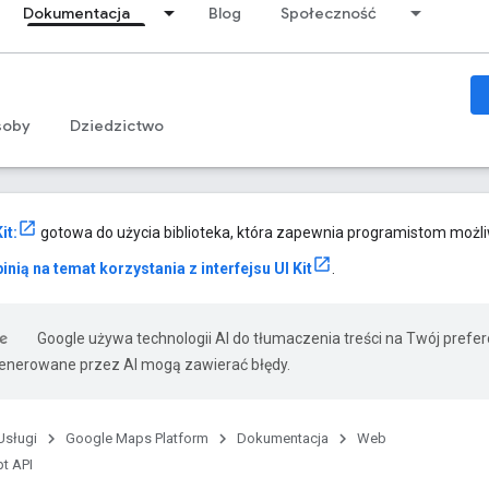
Dokumentacja
Blog
Społeczność
soby
Dziedzictwo
it:
gotowa do użycia biblioteka, która zapewnia programistom możl
inią na temat korzystania z interfejsu UI Kit
.
Google używa technologii AI do tłumaczenia treści na Twój prefe
nerowane przez AI mogą zawierać błędy.
Usługi
Google Maps Platform
Dokumentacja
Web
t API