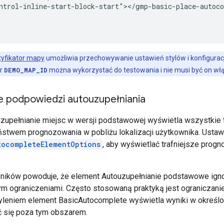
ntrol-inline-start-block-start"></gmp-basic-place-autoco
tyfikator mapy
umożliwia przechowywanie ustawień stylów i konfigurac
or
DEMO_MAP_ID
można wykorzystać do testowania i nie musi być on w
e podpowiedzi autouzupełniania
zupełnianie miejsc w wersji podstawowej wyświetla wszystkie 
twem prognozowania w pobliżu lokalizacji użytkownika. Ustaw
tocompleteElementOptions
, aby wyświetlać trafniejsze prog
ników powoduje, że element Autouzupełnianie podstawowe ignor
m ograniczeniami. Często stosowaną praktyką jest ograniczani
leniem element BasicAutocomplete wyświetla wyniki w określo
 się poza tym obszarem.