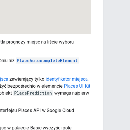
la prognozy miejsc na liście wyboru
eniu niż
PlaceAutocompleteElement
jsca
zawierający tylko
identyfikator miejsca
,
 użyć bezpośrednio w elemencie
Places UI Kit
obiekt
PlacePrediction
wymaga najpierw
terfejsu Places API w Google Cloud
jsc w pakiecie Basic wyczyści pole