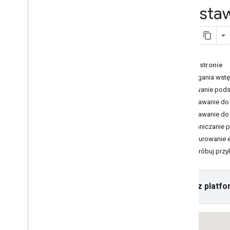
Script API
Podstaw
Obsługa błędów
Rozwiązywanie problemów
Samouczki
Na tej stronie
Dodawanie mapy Google
z oznacznikami za pomocą kodu
Wymagania wst
HTML
Dodawanie podst
Dodawanie znacznika na mapie
Dodawanie do 
Google za pomocą Java
Scriptu
Dodawanie do
Dodawanie mapy Google do aplikacji
React
Ograniczanie 
Pokaż bieżącą lokalizację
Konfigurowanie 
znaczniki klastra
,
Wypróbuj przy
Pojęcia
Wybierz platfo
Obsługa wersji
Lokalizacja
Sprawdzone metody
Type
Script