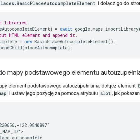
places.BasicPlaceAutocompleteElement
i dołącz go do stro
d libraries.
eAutocompleteElement
}
=
await
google
.
maps
.
importLibrary
put HTML element and append it.
omplete
=
new
BasicPlaceAutocompleteElement
();
pendChild
(
placeAutocomplete
);
do mapy podstawowego elementu autouzupełnia
apy element podstawowego autouzupełniania, dołącz element
map
i ustaw jego pozycję za pomocą atrybutu
slot
, jak pokaza
220656,-122.0840897"

_MAP_ID">

lace-autocomplete
