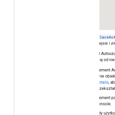
Podstawowa mapa 3D
Znaczniki
Rysuj na mapie
Zasoby
Znaczniki
BasicPlaceAu
Przegląd
w interfejsie i 
Rozpocznij
Element Autouzu
Dodawanie znacznika do mapy
i różni się od n
Podstawowe dostosowywanie
znaczników
Element A
Tworzenie znaczników z grafiką
a nie obie
Tworzenie znaczników za pomocą
kodu HTML i CSS
Details
, a
kontrolować zachowanie podczas
przekształ
kolizji
,
wysokość i widoczność;
Ułatwianie klikania i dostępu do
Element p
znaczników
Console.
Umożliwienie przeciągania znaczników
Gdy użytko
Migracja do zaawansowanych