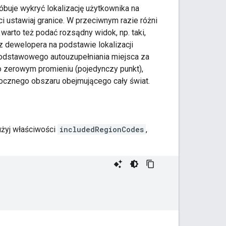
óbuje wykryć lokalizację użytkownika na
ci ustawiaj granice. W przeciwnym razie różni
arto też podać rozsądny widok, np. taki,
z dewelopera na podstawie lokalizacji
 podstawowego autouzupełniania miejsca za
o zerowym promieniu (pojedynczy punkt),
docznego obszaru obejmującego cały świat.
użyj właściwości
includedRegionCodes
,