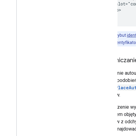
Rysuj na mapie
        slot="co
</gmp-map>
Przegląd
Okna informacyjne
Kształty i linie
Symbole
Uwaga:
atrybut
iden
Funkcje Web
GL
przykładzie. Identyfikat
Wizualizacje danych w Deck
.
gl
Nakładki na teren
Ograniczani
Nakładki niestandardowe
Dodawanie niestandardowej legendy
Domyślnie autou
prawdopodobieńs
Wyświetl dane
BasicPlaceAu
Przegląd
wyników.
Stylizacja zbiorów danych na
podstawie danych
Ograniczenie wy
Stylizacja granic na podstawie danych
obszarem objęty
KML
wyników z odchy
Geo
JSON
mogą znajdować
Warstwa danych