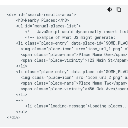
<div id="search-results-area">

    <h3>Nearby Places:</h3>

    <ul id="manual-places-list">

        <!-- JavaScript would dynamically insert list
        <!-- Example of what JS might generate:

    <li class="place-entry" data-place-id="SOME_PLACE
      <img class="place-icon" src="icon_url_1.png" al
      <span class="place-name">Place Name One</span> 
      <span class="place-vicinity">123 Main St</span>
    </li>

    <li class="place-entry" data-place-id="SOME_PLACE
      <img class="place-icon" src="icon_url_2.png" al
      <span class="place-name">Place Name Two</span> 
      <span class="place-vicinity">456 Oak Ave</span>
    </li>

    -->

        <li class="loading-message">Loading places...
    </ul>
