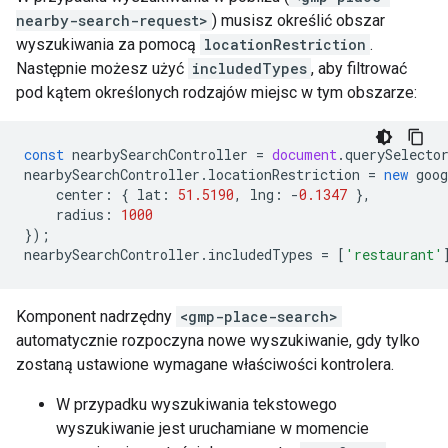
nearby-search-request>
) musisz określić obszar
wyszukiwania za pomocą
locationRestriction
.
Następnie możesz użyć
includedTypes
, aby filtrować
pod kątem określonych rodzajów miejsc w tym obszarze:
const
nearbySearchController
=
document
.
querySelecto
nearbySearchController
.
locationRestriction
=
new
goog
center
:
{
lat
:
51.5190
,
lng
:
-
0.1347
},
radius
:
1000
});
nearbySearchController
.
includedTypes
=
[
'restaurant'
Komponent nadrzędny
<gmp-place-search>
automatycznie rozpoczyna nowe wyszukiwanie, gdy tylko
zostaną ustawione wymagane właściwości kontrolera.
W przypadku wyszukiwania tekstowego
wyszukiwanie jest uruchamiane w momencie