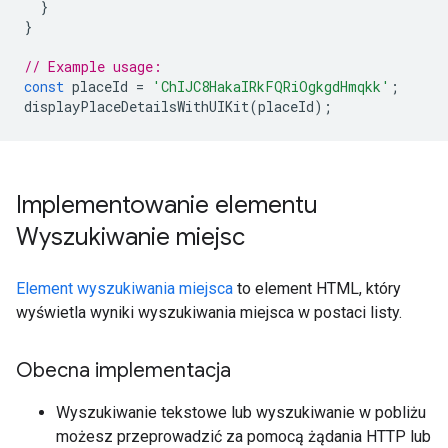
}
}
// Example usage:
const
placeId
=
'ChIJC8HakaIRkFQRiOgkgdHmqkk'
;
displayPlaceDetailsWithUIKit
(
placeId
);
Implementowanie elementu
Wyszukiwanie miejsc
Element wyszukiwania miejsca
to element HTML, który
wyświetla wyniki wyszukiwania miejsca w postaci listy.
Obecna implementacja
Wyszukiwanie tekstowe lub wyszukiwanie w pobliżu
możesz przeprowadzić za pomocą żądania HTTP lub