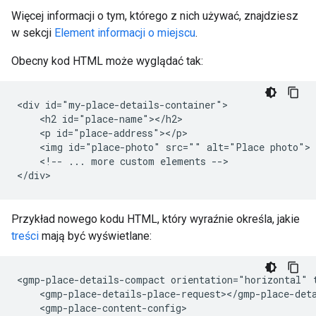
Więcej informacji o tym, którego z nich używać, znajdziesz
w sekcji
Element informacji o miejscu
.
Obecny kod HTML może wyglądać tak:
<div id="my-place-details-container">

    <h2 id="place-name"></h2>

    <p id="place-address"></p>

    <img id="place-photo" src="" alt="Place photo">

    <!-- ... more custom elements -->

Przykład nowego kodu HTML, który wyraźnie określa, jakie
treści
mają być wyświetlane:
<gmp-place-details-compact orientation="horizontal" 
    <gmp-place-details-place-request></gmp-place-deta
    <gmp-place-content-config>
