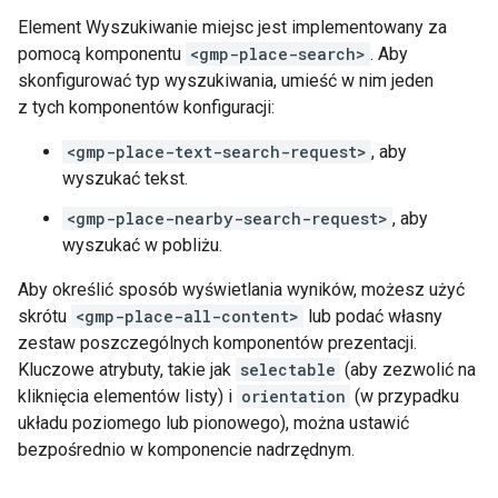
Element Wyszukiwanie miejsc jest implementowany za
pomocą komponentu
<gmp-place-search>
. Aby
skonfigurować typ wyszukiwania, umieść w nim jeden
z tych komponentów konfiguracji:
<gmp-place-text-search-request>
, aby
wyszukać tekst.
<gmp-place-nearby-search-request>
, aby
wyszukać w pobliżu.
Aby określić sposób wyświetlania wyników, możesz użyć
skrótu
<gmp-place-all-content>
lub podać własny
zestaw poszczególnych komponentów prezentacji.
Kluczowe atrybuty, takie jak
selectable
(aby zezwolić na
kliknięcia elementów listy) i
orientation
(w przypadku
układu poziomego lub pionowego), można ustawić
bezpośrednio w komponencie nadrzędnym.