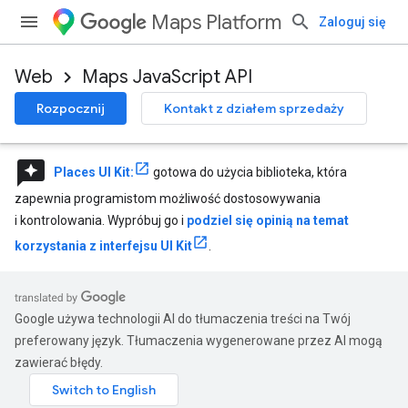
Maps Platform
Zaloguj się
Web
Maps JavaScript API
Rozpocznij
Kontakt z działem sprzedaży
reviews
Places UI Kit:
gotowa do użycia biblioteka, która
zapewnia programistom możliwość dostosowywania
i kontrolowania. Wypróbuj go i
podziel się opinią na temat
korzystania z interfejsu UI Kit
.
Google używa technologii AI do tłumaczenia treści na Twój
preferowany język. Tłumaczenia wygenerowane przez AI mogą
zawierać błędy.