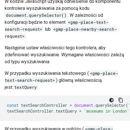
W kodzie JavaScript uzyskaj odniesienie do komponentu
kontrolera wyszukiwania za pomocą kodu
document.querySelector()
. W zależności od
konfiguracji będzie to element
<gmp-place-text-
search-request>
lub
<gmp-place-nearby-search-
request>
.
Następnie ustaw właściwości tego kontrolera, aby
zdefiniować wyszukiwanie. Wymagane właściwości zależą
od typu wyszukiwania.
W przypadku wyszukiwania tekstowego (
<gmp-place-
text-search-request>
) główną właściwością
jest:
textQuery
const
textSearchController
=
document
.
querySelector
(
textSearchController
.
textQuery
=
'museums in London'
W przypadku wyszukiwania w pobliżu (
<gmp-place-