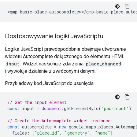
Dostosowywanie logiki Java
Scriptu
Logika JavaScript prawdopodobnie obejmuje utworzenie
widżetu Autocomplete dołączonego do elementu HTML
input
. Widżet nasłuchuje zdarzenia
place_changed
i wywołuje działanie z zwróconymi danymi.
Przykładowy kod JavaScript do usunięcia:
// Get the input element
const
input
=
document
.
getElementById
(
"pac-input"
);
// Create the Autocomplete widget instance
const
autocomplete
=
new
google
.
maps
.
places
.
Autocomp
fields
:
[
"place_id"
,
"geometry"
,
"name"
]