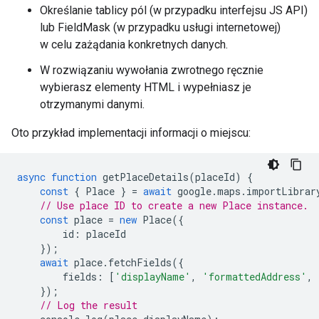
Określanie tablicy pól (w przypadku interfejsu JS API)
lub FieldMask (w przypadku usługi internetowej)
w celu zażądania konkretnych danych.
W rozwiązaniu wywołania zwrotnego ręcznie
wybierasz elementy HTML i wypełniasz je
otrzymanymi danymi.
Oto przykład implementacji informacji o miejscu:
async
function
getPlaceDetails
(
placeId
)
{
const
{
Place
}
=
await
google
.
maps
.
importLibrar
// Use place ID to create a new Place instance.
const
place
=
new
Place
({
id
:
placeId
});
await
place
.
fetchFields
({
fields
:
[
'displayName'
,
'formattedAddress'
,
});
// Log the result