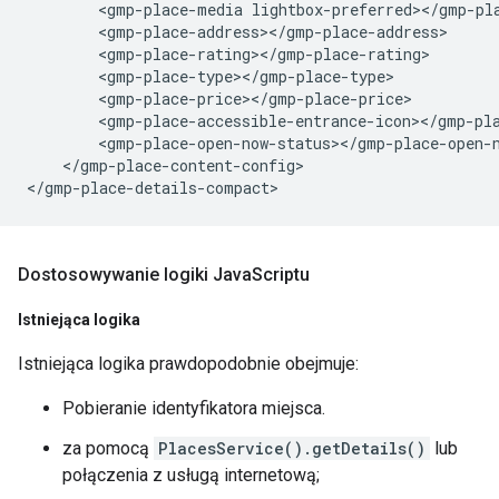
        <gmp-place-media lightbox-preferred></gmp-pla
        <gmp-place-address></gmp-place-address>

        <gmp-place-rating></gmp-place-rating>

        <gmp-place-type></gmp-place-type>

        <gmp-place-price></gmp-place-price>

        <gmp-place-accessible-entrance-icon></gmp-pla
        <gmp-place-open-now-status></gmp-place-open-n
    </gmp-place-content-config>

Dostosowywanie logiki Java
Scriptu
Istniejąca logika
Istniejąca logika prawdopodobnie obejmuje:
Pobieranie identyfikatora miejsca.
za pomocą
PlacesService().getDetails()
lub
połączenia z usługą internetową;