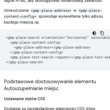
tagów HTML, aby skonfigurować renderowaną zawartość.
Umieszczenie
<gmp-place-address>
w
<gmp-place-
content-config>
spowoduje wyświetlenie tylko adresu
każdego miejsca, np.:
<gmp-place-search orientation="horizontal" selectable
  <gmp-place-content-config>

    <gmp-place-address></gmp-place-address>

  </gmp-place-content-config>

  <gmp-place-text-search-request></gmp-place-text-sea
Podstawowe dostosowywanie elementu
Autouzupełnianie miejsc
Ustawianie stylów CSS
Dostępne są niestandardowe właściwości CSS, które