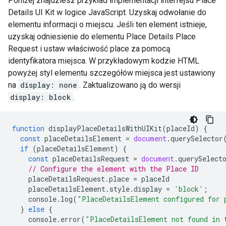
Poniżej znajdziesz przykład implementacji interfejsu Place
Details UI Kit w logice JavaScript. Uzyskaj odwołanie do
elementu informacji o miejscu. Jeśli ten element istnieje,
uzyskaj odniesienie do elementu Place Details Place
Request i ustaw właściwość place za pomocą
identyfikatora miejsca. W przykładowym kodzie HTML
powyżej styl elementu szczegółów miejsca jest ustawiony
na
display: none
. Zaktualizowano ją do wersji
display: block
.
function
displayPlaceDetailsWithUIKit
(
placeId
)
{
const
placeDetailsElement
=
document
.
querySelector
if
(
placeDetailsElement
)
{
const
placeDetailsRequest
=
document
.
querySelect
// Configure the element with the Place ID
placeDetailsRequest
.
place
=
placeId
placeDetailsElement
.
style
.
display
=
'block'
;
console
.
log
(
"PlaceDetailsElement configured for 
}
else
{
console
.
error
(
"PlaceDetailsElement not found in 