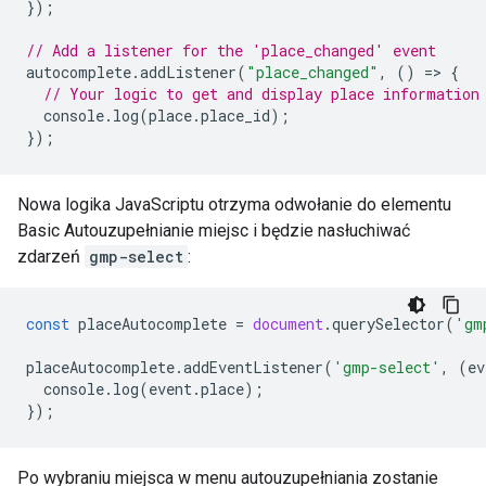
});
// Add a listener for the 'place_changed' event
autocomplete
.
addListener
(
"place_changed"
,
()
=
>
{
// Your logic to get and display place information
console
.
log
(
place
.
place_id
);
});
Nowa logika JavaScriptu otrzyma odwołanie do elementu
Basic Autouzupełnianie miejsc i będzie nasłuchiwać
zdarzeń
gmp-select
:
const
placeAutocomplete
=
document
.
querySelector
(
'gm
placeAutocomplete
.
addEventListener
(
'gmp-select'
,
(
ev
console
.
log
(
event
.
place
);
});
Po wybraniu miejsca w menu autouzupełniania zostanie