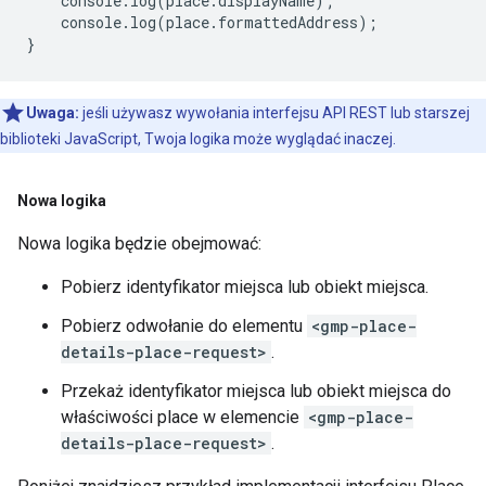
console
.
log
(
place
.
displayName
);
console
.
log
(
place
.
formattedAddress
);
}
Uwaga:
jeśli używasz wywołania interfejsu API REST lub starszej
biblioteki JavaScript, Twoja logika może wyglądać inaczej.
Nowa logika
Nowa logika będzie obejmować:
Pobierz identyfikator miejsca lub obiekt miejsca.
Pobierz odwołanie do elementu
<gmp-place-
details-place-request>
.
Przekaż identyfikator miejsca lub obiekt miejsca do
właściwości place w elemencie
<gmp-place-
details-place-request>
.