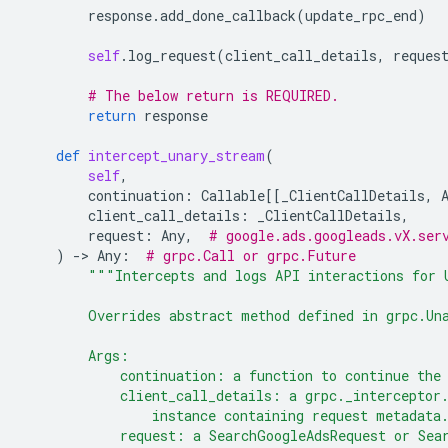
response
.
add_done_callback
(
update_rpc_end
)
self
.
log_request
(
client_call_details
,
reques
# The below return is REQUIRED.
return
response
def
intercept_unary_stream
(
self
,
continuation
:
Callable
[[
_ClientCallDetails
,
client_call_details
:
_ClientCallDetails
,
request
:
Any
,
# google.ads.googleads.vX.ser
)
-
> 
Any
:
# grpc.Call or grpc.Future
"""Intercepts and logs API interactions for 
        Overrides abstract method defined in grpc.Un
        Args:
            continuation: a function to continue the
            client_call_details: a grpc._interceptor
                instance containing request metadata
            request: a SearchGoogleAdsRequest or Sea