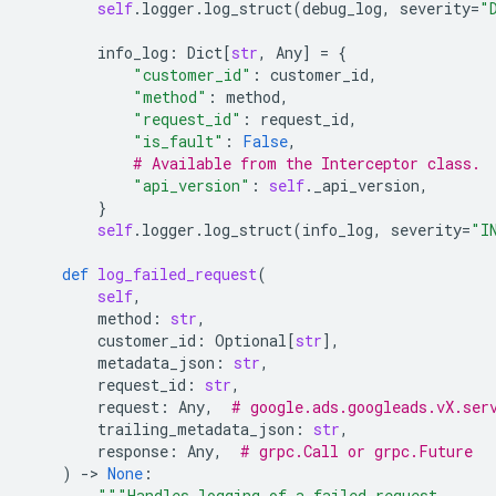
self
.
logger
.
log_struct
(
debug_log
,
severity
=
"
info_log
:
Dict
[
str
,
Any
]
=
{
"customer_id"
:
customer_id
,
"method"
:
method
,
"request_id"
:
request_id
,
"is_fault"
:
False
,
# Available from the Interceptor class.
"api_version"
:
self
.
_api_version
,
}
self
.
logger
.
log_struct
(
info_log
,
severity
=
"I
def
log_failed_request
(
self
,
method
:
str
,
customer_id
:
Optional
[
str
],
metadata_json
:
str
,
request_id
:
str
,
request
:
Any
,
# google.ads.googleads.vX.ser
trailing_metadata_json
:
str
,
response
:
Any
,
# grpc.Call or grpc.Future
)
-
> 
None
:
"""Handles logging of a failed request.