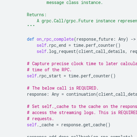
                message class instance.
        Returns:
            A grpc.Call/grpc.Future instance represe
        """
def
on_rpc_complete
(
response_future
:
Any
)
-
>
self
.
rpc_end
=
time
.
perf_counter
()
self
.
log_request
(
client_call_details
,
re
# Capture precise clock time to later calcul
# time of the RPC.
self
.
rpc_start
=
time
.
perf_counter
()
# The below call is REQUIRED.
response
:
Any
=
continuation
(
client_call_det
# Set self._cache to the cache on the respon
# access the streaming logs. This is REQUIRE
# requests.
self
.
_cache
=
response
.
get_cache
()
response
.
add_done_callback
(
on_rpc_complete
)