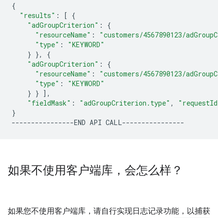
{
"results"
:
[
{
"adGroupCriterion"
:
{
"resourceName"
:
"customers/4567890123/adGroupC
"type"
:
"KEYWORD"
}
}
,
{
"adGroupCriterion"
:
{
"resourceName"
:
"customers/4567890123/adGroupC
"type"
:
"KEYWORD"
}
}
]
"fieldMask"
:
"adGroupCriterion.type"
,
"requestId
}
----------------END
API
如果不使用客户端库，会怎么样？
如果您不使用客户端库，请自行实现日志记录功能，以捕获