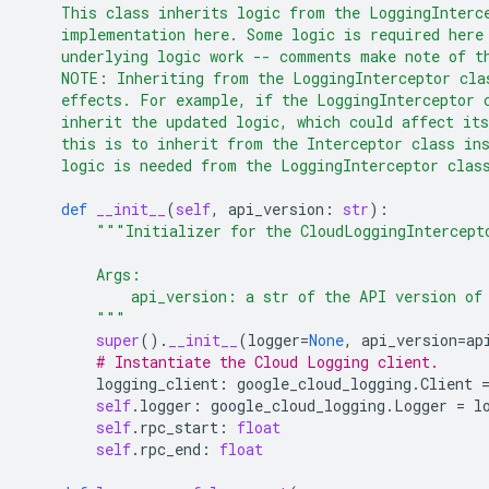
    This class inherits logic from the LoggingInterc
    implementation here. Some logic is required here
    underlying logic work -- comments make note of t
    NOTE: Inheriting from the LoggingInterceptor cla
    effects. For example, if the LoggingInterceptor 
    inherit the updated logic, which could affect it
    this is to inherit from the Interceptor class in
    logic is needed from the LoggingInterceptor clas
def
__init__
(
self
,
api_version
:
str
):
"""Initializer for the CloudLoggingIntercept
        Args:
            api_version: a str of the API version of
        """
super
()
.
__init__
(
logger
=
None
,
api_version
=
ap
# Instantiate the Cloud Logging client.
logging_client
:
google_cloud_logging
.
Client
self
.
logger
:
google_cloud_logging
.
Logger
=
l
self
.
rpc_start
:
float
self
.
rpc_end
:
float