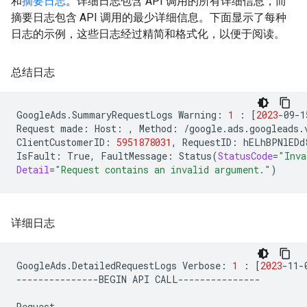
和
摘要日志
。详细日志包含 API 调用的所有详细信息，而
摘要日志包含 API 调用的最少详细信息。下面显示了每种
日志的示例，这些日志经过精简和格式化，以便于阅读。
总结日志
GoogleAds.SummaryRequestLogs
Warning:
1
:
[
2023
-09-1
Request
made:
Host:
,
Method:
/google.ads.googleads.
ClientCustomerID:
5951878031
,
RequestID:
hELhBPNlEDd
IsFault:
True,
FaultMessage:
Status
(
StatusCode
=
"Inva
Detail
=
"Request contains an invalid argument."
)
详细日志
GoogleAds.DetailedRequestLogs
Verbose:
1
:
[
2023
-11-
---------------BEGIN
API
CALL---------------

Request
