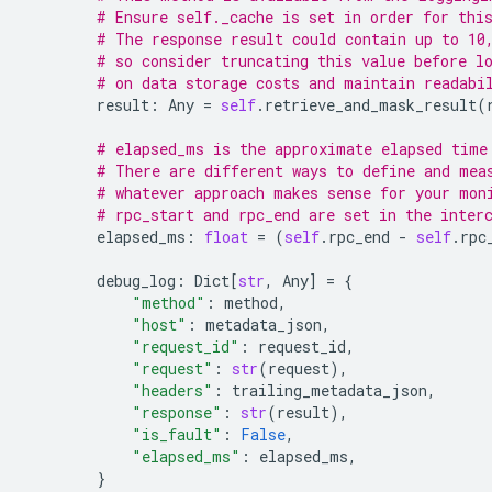
# Ensure self._cache is set in order for thi
# The response result could contain up to 10
# so consider truncating this value before l
# on data storage costs and maintain readabi
result
:
Any
=
self
.
retrieve_and_mask_result
(
# elapsed_ms is the approximate elapsed time
# There are different ways to define and mea
# whatever approach makes sense for your mon
# rpc_start and rpc_end are set in the inter
elapsed_ms
:
float
=
(
self
.
rpc_end
-
self
.
rpc
debug_log
:
Dict
[
str
,
Any
]
=
{
"method"
:
method
,
"host"
:
metadata_json
,
"request_id"
:
request_id
,
"request"
:
str
(
request
),
"headers"
:
trailing_metadata_json
,
"response"
:
str
(
result
),
"is_fault"
:
False
,
"elapsed_ms"
:
elapsed_ms
,
}