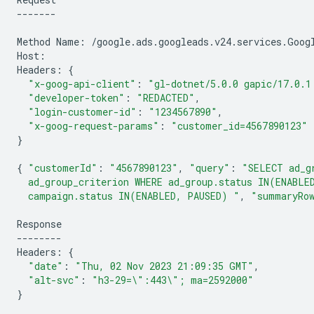
-------

Method
Name:
/google.ads.googleads.v24.services.Googl
Host:

Headers:
{
"x-goog-api-client"
:
"gl-dotnet/5.0.0 gapic/17.0.1
"developer-token"
:
"REDACTED"
"login-customer-id"
:
"1234567890"
"x-goog-request-params"
:
"customer_id=4567890123"
}
{
"customerId"
:
"4567890123"
,
"query"
:
"SELECT ad_g
  ad_group_criterion WHERE ad_group.status IN(ENABLE
  campaign.status IN(ENABLED, PAUSED) "
,
"summaryRo
Response

--------

Headers:
{
"date"
:
"Thu, 02 Nov 2023 21:09:35 GMT"
"alt-svc"
:
"h3-29=\":443\"; ma=2592000"
}