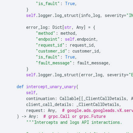
"is_fault"
:
True
,
}
self
.
logger
.
log_struct
(
info_log
,
severity
=
"I
error_log
:
Dict
[
str
,
Any
]
=
{
"method"
:
method
,
"endpoint"
:
self
.
endpoint
,
"request_id"
:
request_id
,
"customer_id"
:
customer_id
,
"is_fault"
:
True
,
"fault_message"
:
fault_message
,
}
self
.
logger
.
log_struct
(
error_log
,
severity
=
"
def
intercept_unary_unary
(
self
,
continuation
:
Callable
[[
_ClientCallDetails
,
client_call_details
:
_ClientCallDetails
,
request
:
Any
,
# google.ads.googleads.vX.ser
)
-
> 
Any
:
# grpc.Call or grpc.Future
"""Intercepts and logs API interactions.