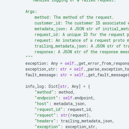
        Args:
            method: The method of the request.
            customer_id: The customer ID associated 
            metadata_json: A JSON str of initial_met
            request_id: A unique ID for the request 
            request: An instance of a request proto 
            trailing_metadata_json: A JSON str of tr
            response: A JSON str of the response mes
        """
exception
:
Any
=
self
.
_get_error_from_respon
exception_str
:
str
=
self
.
_parse_exception_t
fault_message
:
str
=
self
.
_get_fault_message
info_log
:
Dict
[
str
,
Any
]
=
{
"method"
:
method
,
"endpoint"
:
self
.
endpoint
,
"host"
:
metadata_json
,
"request_id"
:
request_id
,
"request"
:
str
(
request
),
"headers"
:
trailing_metadata_json
,
"exception"
:
exception_str
,