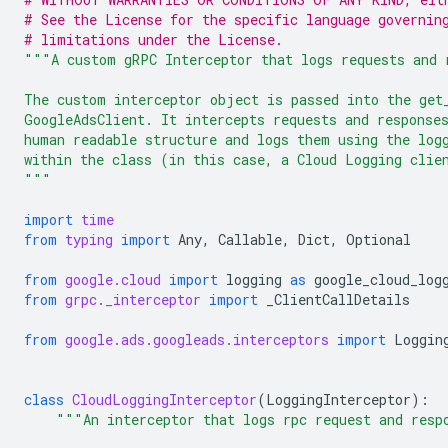
# See the License for the specific language governin
# limitations under the License.
"""A custom gRPC Interceptor that logs requests and 
The custom interceptor object is passed into the get
GoogleAdsClient. It intercepts requests and response
human readable structure and logs them using the log
within the class (in this case, a Cloud Logging clie
"""
import
time
from
typing
import
Any
,
Callable
,
Dict
,
Optional
from
google.cloud
import
logging
as
google_cloud_log
from
grpc._interceptor
import
_ClientCallDetails
from
google.ads.googleads.interceptors
import
Loggin
class
CloudLoggingInterceptor
(
LoggingInterceptor
):
"""An interceptor that logs rpc request and resp