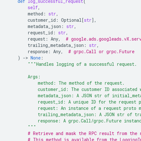
def
log_successful_request
(
self
,
method
:
str
,
customer_id
:
Optional
[
str
],
metadata_json
:
str
,
request_id
:
str
,
request
:
Any
,
# google.ads.googleads.vX.ser
trailing_metadata_json
:
str
,
response
:
Any
,
# grpc.Call or grpc.Future
)
-
> 
None
:
"""Handles logging of a successful request.
        Args:
            method: The method of the request.
            customer_id: The customer ID associated 
            metadata_json: A JSON str of initial_met
            request_id: A unique ID for the request 
            request: An instance of a request proto 
            trailing_metadata_json: A JSON str of tr
            response: A grpc.Call/grpc.Future instan
        """
# Retrieve and mask the RPC result from the 
# This method is available from the LoggingI