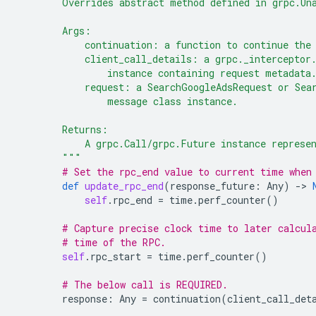
        Overrides abstract method defined in grpc.Un
        Args:
            continuation: a function to continue the
            client_call_details: a grpc._interceptor
                instance containing request metadata
            request: a SearchGoogleAdsRequest or Sea
                message class instance.
        Returns:
            A grpc.Call/grpc.Future instance represe
        """
# Set the rpc_end value to current time when
def
update_rpc_end
(
response_future
:
Any
)
-
> 
self
.
rpc_end
=
time
.
perf_counter
()
# Capture precise clock time to later calcul
# time of the RPC.
self
.
rpc_start
=
time
.
perf_counter
()
# The below call is REQUIRED.
response
:
Any
=
continuation
(
client_call_det