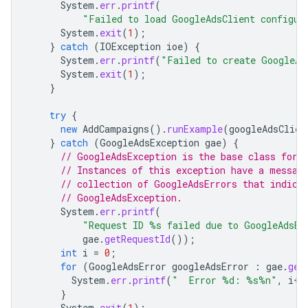
System
.
err
.
printf
(
"Failed to load GoogleAdsClient configur
System
.
exit
(
1
);
}
catch
(
IOException
ioe
)
{
System
.
err
.
printf
(
"Failed to create GoogleAd
System
.
exit
(
1
);
}
try
{
new
AddCampaigns
().
runExample
(
googleAdsClien
}
catch
(
GoogleAdsException
gae
)
{
// GoogleAdsException is the base class for 
// Instances of this exception have a messag
// collection of GoogleAdsErrors that indica
// GoogleAdsException.
System
.
err
.
printf
(
"Request ID %s failed due to GoogleAdsEx
gae
.
getRequestId
());
int
i
=
0
;
for
(
GoogleAdsError
googleAdsError
:
gae
.
get
System
.
err
.
printf
(
"  Error %d: %s%n"
,
i
++
}
System
.
exit
(
1
);