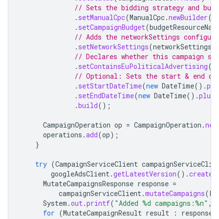
// Sets the bidding strategy and budg
.
setManualCpc
(
ManualCpc
.
newBuilder
()
.
setCampaignBudget
(
budgetResourceNam
// Adds the networkSettings configure
.
setNetworkSettings
(
networkSettings
)
// Declares whether this campaign se
.
setContainsEuPoliticalAdvertising
(
D
// Optional: Sets the start & end da
.
setStartDateTime
(
new
DateTime
().
plu
.
setEndDateTime
(
new
DateTime
().
plusD
.
build
();
CampaignOperation
op
=
CampaignOperation
.
new
operations
.
add
(
op
);
}
try
(
CampaignServiceClient
campaignServiceClie
googleAdsClient
.
getLatestVersion
().
createC
MutateCampaignsResponse
response
=
campaignServiceClient
.
mutateCampaigns
(
Lo
System
.
out
.
printf
(
"Added %d campaigns:%n"
,
for
(
MutateCampaignResult
result
:
response
.