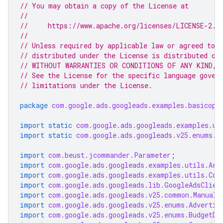
// You may obtain a copy of the License at
//
//     https://www.apache.org/licenses/LICENSE-2.0
//
// Unless required by applicable law or agreed to i
// distributed under the License is distributed on
// WITHOUT WARRANTIES OR CONDITIONS OF ANY KIND, e
// See the License for the specific language gover
// limitations under the License.
package
com.google.ads.googleads.examples.basicope
import static
com.google.ads.googleads.examples.ut
import static
com.google.ads.googleads.v25.enums.E
import
com.beust.jcommander.Parameter
;
import
com.google.ads.googleads.examples.utils.Arg
import
com.google.ads.googleads.examples.utils.Cod
import
com.google.ads.googleads.lib.GoogleAdsClien
import
com.google.ads.googleads.v25.common.ManualC
import
com.google.ads.googleads.v25.enums.Advertis
import
com.google.ads.googleads.v25.enums.BudgetDe