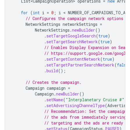
List<CampaignOperation>
operations
=
new
Array
for
(
int
i
=
0
;
i
 < 
NUMBER_OF_CAMPAIGNS_TO_ADD
// Configures the campaign network options
NetworkSettings
networkSettings
=
NetworkSettings
.
newBuilder
()
.
setTargetGoogleSearch
(
true
)
.
setTargetSearchNetwork
(
true
)
// Enables Display Expansion on Sear
// https://support.google.com/google
.
setTargetContentNetwork
(
true
)
.
setTargetPartnerSearchNetwork
(
false
.
build
();
// Creates the campaign.
Campaign
campaign
=
Campaign
.
newBuilder
()
.
setName
(
"Interplanetary Cruise #"
+
.
setAdvertisingChannelType
(
Advertisi
// Recommendation: Set the campaign 
// the ads from immediately serving.
// targeting and the ads are ready to
.
setStatus
(
CampaignStatus
.
PAUSED
)