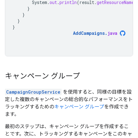
System
.
out
.
println
(
result
.
getResourceName
(
}
}
}
}
AddCampaigns
.
java
キャンペーン グループ
CampaignGroupService
を使用すると、同様の目標を設
定した複数のキャンペーンの総合的なパフォーマンスをト
ラッキングするための
キャンペーン グループ
を作成でき
ます。
最初のステップは、キャンペーン グループを作成するこ
とです。次に、トラッキングするキャンペーンをこのキャ