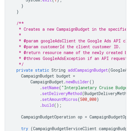
}
}
/**
   * Creates a new CampaignBudget in the specified
   *
   * @param googleAdsClient the Google Ads API cli
   * @param customerId the client customer ID.
   * @return resource name of the newly created bu
   * @throws GoogleAdsException if an API request 
   */
private
static
String
addCampaignBudget
(
GoogleAd
CampaignBudget
budget
=
CampaignBudget
.
newBuilder
()
.
setName
(
"Interplanetary Cruise Budget
.
setDeliveryMethod
(
BudgetDeliveryMetho
.
setAmountMicros
(
500_000
)
.
build
();
CampaignBudgetOperation
op
=
CampaignBudgetOpe
try
(
CampaignBudgetServiceClient
campaignBudge