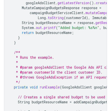
googleAdsClient
.
getLatestVersion
().
createC
MutateCampaignBudgetsResponse
response
=
campaignBudgetServiceClient
.
mutateCampai
Long
.
toString
(
customerId
),
Immutable
String
budgetResourceName
=
response
.
getResu
System
.
out
.
printf
(
"Added budget: %s%n"
,
bud
return
budgetResourceName
;
}
}
/**
   * Runs the example.
   *
   * @param googleAdsClient the Google Ads API cli
   * @param customerId the client customer ID.
   * @throws GoogleAdsException if an API request 
   */
private
void
runExample
(
GoogleAdsClient
googleAd
// Creates a single shared budget to be used b
String
budgetResourceName
=
addCampaignBudget
(