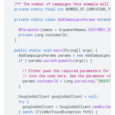
/** The number of campaigns this example will ad
private
static
final
int
NUMBER_OF_CAMPAIGNS_TO_
private
static
class
AddCampaignsParams
extends
@Parameter
(
names
=
ArgumentNames
.
CUSTOMER_ID
,
private
Long
customerId
;
}
public
static
void
main
(
String
[]
args
)
{
AddCampaignsParams
params
=
new
AddCampaignsPa
if
(
!
params
.
parseArguments
(
args
))
{
// Either pass the required parameters for t
// into the code here. See the parameter cla
params
.
customerId
=
Long
.
parseLong
(
"INSERT_C
}
GoogleAdsClient
googleAdsClient
=
null
;
try
{
googleAdsClient
=
GoogleAdsClient
.
newBuilder
}
catch
(
FileNotFoundException
fnfe
)
{