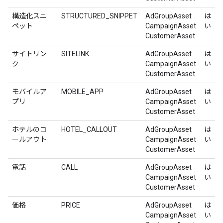
構造化スニ
STRUCTURED_SNIPPET
AdGroupAsset
は
ペット
CampaignAsset
い
CustomerAsset
サイトリン
SITELINK
AdGroupAsset
は
ク
CampaignAsset
い
CustomerAsset
モバイルア
MOBILE_APP
AdGroupAsset
は
プリ
CampaignAsset
い
CustomerAsset
ホテルのコ
HOTEL_CALLOUT
AdGroupAsset
は
ールアウト
CampaignAsset
い
CustomerAsset
電話
CALL
AdGroupAsset
は
CampaignAsset
い
CustomerAsset
価格
PRICE
AdGroupAsset
は
CampaignAsset
い