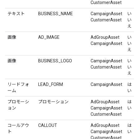
CustomerAsset
テキスト
BUSINESS_NAME
CampaignAsset
い
CustomerAsset
い
え
画像
AD_IMAGE
AdGroupAsset
い
CampaignAsset
い
え
画像
BUSINESS_LOGO
CampaignAsset
い
CustomerAsset
い
え
リードフォ
LEAD_FORM
CampaignAsset
は
ーム
い
プロモーシ
プロモーション
AdGroupAsset
は
ョン
CampaignAsset
い
CustomerAsset
コールアウ
CALLOUT
AdGroupAsset
は
ト
CampaignAsset
い
CustomerAsset