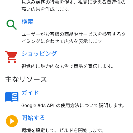
見込み顧客の行動を促す、視覚に訴える関連性の
高い広告を作成します。
search
検索
ユーザーがお客様の商品やサービスを検索するタ
イミングに合わせて広告を表示します。
shopping_cart
ショッピング
視覚的に魅力的な広告で商品を宣伝します。
主なリソース
menu_book
ガイド
Google Ads API の使用方法について説明します。
play_circle
開始する
環境を設定して、ビルドを開始します。