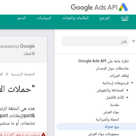
Ads API
الأدلة
المرجع
المكتبات والعيّنات
السياسات
الدعم
الأخطاء.
نظرة عامة على Google Ads API
ملاحظات حول الإصدار
الصفحة الرئيسية
ال
إيقاف الميزات
فيديوهات إرشادية
"حملات الأ
المصادقة والتفويض
الأداء الأفضل
مقدمة
مواد العرض
الحملة والميزانية
منتجات، أو ما سنشير إليه باسم &quot;حملات الأداء الأفضل&quot; في قطاع البيع 
بيع تجزئة
مجموعات مواد العرض
تحذير: