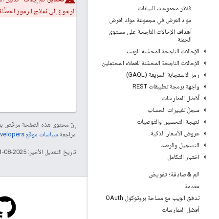
فلاتر مجموعات البيانات
الرجوع إلى
نماذج الرموز
المعدَّلة
مواد العرض في مجموعة مواد العرض
أهداف الإحالات الناجحة على مستوى
الحملة
الإحالات الناجحة المحسّنة للويب
الإحالات الناجحة المحسّنة للعملاء المحتملين
رمز الاستجابة السريعة (GAQL)
واجهة برمجة تطبيقات REST
أفضل الممارسات
سجلّ تغييرات الحساب
نتيجة التحسين والتوصيات
إنّ محتوى هذه الصفحة مرخّص 
عروض الأسعار الذكية
مراجعة
سياسات موقع Google Developers‏
التسجيل والرصد
تاريخ التعديل الأخير: 2025-08-21 (حسب التوقيت العالمي المتفَّق عليه)
اختبار التكامل
الم &صادقة؛ تفويض
مقدمة
تدفق الويب مع مساحة بروتوكول OAuth
أفضل الممارسات