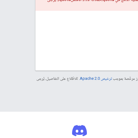
موز مرخّصة بموجب
ترخيص Apache 2.0‏
. للاطّلاع على التفاصيل، يُرجى