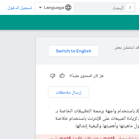
/
تسجيل الدخول
ة، وقد تتضمّن بعض
هل كان المحتوى مفيدًا؟
إرسال ملاحظات
هذه هي الحلقة الرابعة من سلسلة مؤلّفة من 8 حلقات حول إنشاء &quot;حملات الأداء الأفضل&quot; باستخدام واجهة برمجة التطبيقات الخاصة بـ
quot;إعلانات Google&quot;. في هذه الحلقة، سنتحدّث عن &quot;حملات الأداء الأفضل&quot; لزيادة المبيعات على الإنترنت باستخدام خلاصة
تم إيقاف "الدليل التفاعلي" المشار إليه في هذا الفيديو نهائيًا ولم يعُد متاحًا. للحصول على إرشادات حول إنشاء عملية الدمج في &quot;حملات الأداء الأفضل&quot;، يُرجى