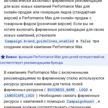
автоматически включают фирменные рекомендации
для всех новых кампаний Performance Max для
онлайн-продаж или генерации лидов (стандартная
версия) и Performance Max для онлайн-продаж с
товарным фидом (розничная версия). Если вы не
хотите включать фирменные рекомендации для своих
новых кампаний, установите
Campaign.brand_guidelines_enabled
в
false
при
создании новой кампании Performance Max.
Важно:
функция Performance Max для целей путешествий не
соответствует рекомендациям бренда.
В кампаниях Performance Max с включенными
рекомендациями по фирменному стилю используются
ресурсы уровня кампании для типов полей
фирменных ресурсов (
BUSINESS_NAME
,
LOGO
и
LANDSCAPE_LOGO
). Необходимо связать фирменные
ресурсы с кампанией с помощью
CampaignAsset
, и
кампания должна соответствовать следующим