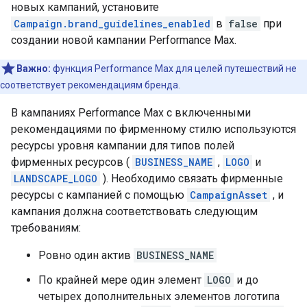
новых кампаний, установите
Campaign.brand_guidelines_enabled
в
false
при
создании новой кампании Performance Max.
Важно:
функция Performance Max для целей путешествий не
соответствует рекомендациям бренда.
В кампаниях Performance Max с включенными
рекомендациями по фирменному стилю используются
ресурсы уровня кампании для типов полей
фирменных ресурсов (
BUSINESS_NAME
,
LOGO
и
LANDSCAPE_LOGO
). Необходимо связать фирменные
ресурсы с кампанией с помощью
CampaignAsset
, и
кампания должна соответствовать следующим
требованиям:
Ровно один актив
BUSINESS_NAME
По крайней мере один элемент
LOGO
и до
четырех дополнительных элементов логотипа