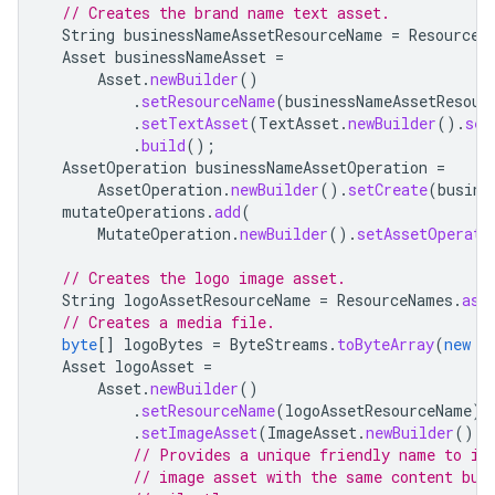
// Creates the brand name text asset.
String
businessNameAssetResourceName
=
ResourceN
Asset
businessNameAsset
=
Asset
.
newBuilder
()
.
setResourceName
(
businessNameAssetResour
.
setTextAsset
(
TextAsset
.
newBuilder
().
set
.
build
();
AssetOperation
businessNameAssetOperation
=
AssetOperation
.
newBuilder
().
setCreate
(
busine
mutateOperations
.
add
(
MutateOperation
.
newBuilder
().
setAssetOperati
// Creates the logo image asset.
String
logoAssetResourceName
=
ResourceNames
.
ass
// Creates a media file.
byte
[]
logoBytes
=
ByteStreams
.
toByteArray
(
new
U
Asset
logoAsset
=
Asset
.
newBuilder
()
.
setResourceName
(
logoAssetResourceName
)
.
setImageAsset
(
ImageAsset
.
newBuilder
().
s
// Provides a unique friendly name to id
// image asset with the same content but