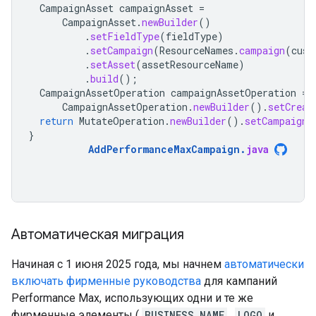
CampaignAsset
campaignAsset
=
CampaignAsset
.
newBuilder
()
.
setFieldType
(
fieldType
)
.
setCampaign
(
ResourceNames
.
campaign
(
cust
.
setAsset
(
assetResourceName
)
.
build
();
CampaignAssetOperation
campaignAssetOperation
=
CampaignAssetOperation
.
newBuilder
().
setCreat
return
MutateOperation
.
newBuilder
().
setCampaignA
}
AddPerformanceMaxCampaign
.
java
Автоматическая миграция
Начиная с 1 июня 2025 года, мы начнем
автоматически
включать фирменные руководства
для кампаний
Performance Max, использующих одни и те же
фирменные элементы (
BUSINESS_NAME
,
LOGO
и