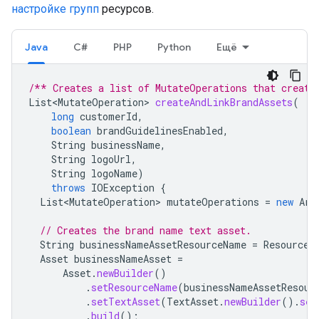
настройке групп
ресурсов.
Java
C#
PHP
Python
Ещё
/** Creates a list of MutateOperations that create
List<MutateOperation>
createAndLinkBrandAssets
(
long
customerId
,
boolean
brandGuidelinesEnabled
,
String
businessName
,
String
logoUrl
,
String
logoName
)
throws
IOException
{
List<MutateOperation>
mutateOperations
=
new
Arr
// Creates the brand name text asset.
String
businessNameAssetResourceName
=
ResourceN
Asset
businessNameAsset
=
Asset
.
newBuilder
()
.
setResourceName
(
businessNameAssetResour
.
setTextAsset
(
TextAsset
.
newBuilder
().
set
.
build
();