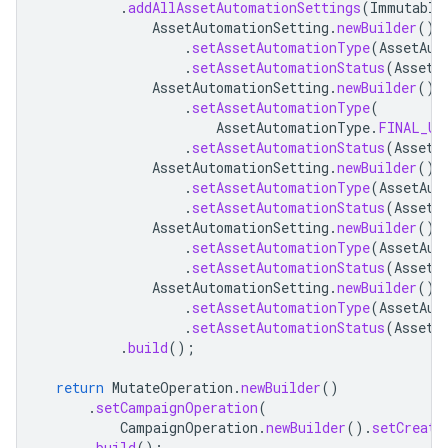
.
addAllAssetAutomationSettings
(
Immutable
AssetAutomationSetting
.
newBuilder
()
.
setAssetAutomationType
(
AssetAut
.
setAssetAutomationStatus
(
AssetA
AssetAutomationSetting
.
newBuilder
()
.
setAssetAutomationType
(
AssetAutomationType
.
FINAL_UR
.
setAssetAutomationStatus
(
AssetA
AssetAutomationSetting
.
newBuilder
()
.
setAssetAutomationType
(
AssetAut
.
setAssetAutomationStatus
(
AssetA
AssetAutomationSetting
.
newBuilder
()
.
setAssetAutomationType
(
AssetAut
.
setAssetAutomationStatus
(
AssetA
AssetAutomationSetting
.
newBuilder
()
.
setAssetAutomationType
(
AssetAut
.
setAssetAutomationStatus
(
AssetA
.
build
();
return
MutateOperation
.
newBuilder
()
.
setCampaignOperation
(
CampaignOperation
.
newBuilder
().
setCreate
.
build
();