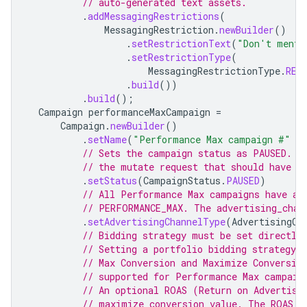
// auto-generated text assets.
.
addMessagingRestrictions
(
MessagingRestriction
.
newBuilder
()
.
setRestrictionText
(
"Don't menti
.
setRestrictionType
(
MessagingRestrictionType
.
RES
.
build
())
.
build
();
Campaign
performanceMaxCampaign
=
Campaign
.
newBuilder
()
.
setName
(
"Performance Max campaign #"
+
// Sets the campaign status as PAUSED. T
// the mutate request that should have i
.
setStatus
(
CampaignStatus
.
PAUSED
)
// All Performance Max campaigns have an
// PERFORMANCE_MAX. The advertising_chan
.
setAdvertisingChannelType
(
AdvertisingCh
// Bidding strategy must be set directly
// Setting a portfolio bidding strategy 
// Max Conversion and Maximize Conversio
// supported for Performance Max campaig
// An optional ROAS (Return on Advertisi
// maximize_conversion_value. The ROAS v