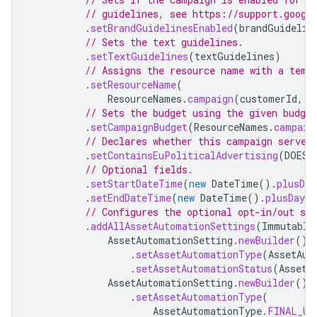
// guidelines, see https://support.googl
.
setBrandGuidelinesEnabled
(
brandGuidelin
// Sets the text guidelines.
.
setTextGuidelines
(
textGuidelines
)
// Assigns the resource name with a temp
.
setResourceName
(
ResourceNames
.
campaign
(
customerId
,
P
// Sets the budget using the given budge
.
setCampaignBudget
(
ResourceNames
.
campaig
// Declares whether this campaign serves
.
setContainsEuPoliticalAdvertising
(
DOES_
// Optional fields.
.
setStartDateTime
(
new
DateTime
().
plusDay
.
setEndDateTime
(
new
DateTime
().
plusDays
(
// Configures the optional opt-in/out st
.
addAllAssetAutomationSettings
(
Immutable
AssetAutomationSetting
.
newBuilder
()
.
setAssetAutomationType
(
AssetAut
.
setAssetAutomationStatus
(
AssetA
AssetAutomationSetting
.
newBuilder
()
.
setAssetAutomationType
(
AssetAutomationType
.
FINAL_UR