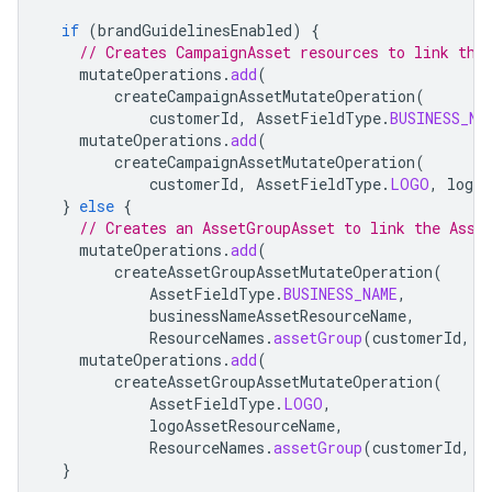
if
(
brandGuidelinesEnabled
)
{
// Creates CampaignAsset resources to link the
mutateOperations
.
add
(
createCampaignAssetMutateOperation
(
customerId
,
AssetFieldType
.
BUSINESS_NA
mutateOperations
.
add
(
createCampaignAssetMutateOperation
(
customerId
,
AssetFieldType
.
LOGO
,
logoA
}
else
{
// Creates an AssetGroupAsset to link the Asse
mutateOperations
.
add
(
createAssetGroupAssetMutateOperation
(
AssetFieldType
.
BUSINESS_NAME
,
businessNameAssetResourceName
,
ResourceNames
.
assetGroup
(
customerId
,
A
mutateOperations
.
add
(
createAssetGroupAssetMutateOperation
(
AssetFieldType
.
LOGO
,
logoAssetResourceName
,
ResourceNames
.
assetGroup
(
customerId
,
A
}