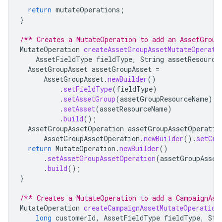
return
mutateOperations
;
}
/** Creates a MutateOperation to add an AssetGroup
MutateOperation
createAssetGroupAssetMutateOperati
AssetFieldType
fieldType
,
String
assetResource
AssetGroupAsset
assetGroupAsset
=
AssetGroupAsset
.
newBuilder
()
.
setFieldType
(
fieldType
)
.
setAssetGroup
(
assetGroupResourceName
)
.
setAsset
(
assetResourceName
)
.
build
();
AssetGroupAssetOperation
assetGroupAssetOperatio
AssetGroupAssetOperation
.
newBuilder
().
setCre
return
MutateOperation
.
newBuilder
()
.
setAssetGroupAssetOperation
(
assetGroupAsset
.
build
();
}
/** Creates a MutateOperation to add a CampaignAss
MutateOperation
createCampaignAssetMutateOperation
long
customerId
,
AssetFieldType
fieldType
,
Str