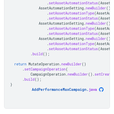
.
setAssetAutomationStatus
(
AssetA
AssetAutomationSetting
.
newBuilder
()
.
setAssetAutomationType
(
AssetAut
.
setAssetAutomationStatus
(
AssetA
AssetAutomationSetting
.
newBuilder
()
.
setAssetAutomationType
(
AssetAut
.
setAssetAutomationStatus
(
AssetA
AssetAutomationSetting
.
newBuilder
()
.
setAssetAutomationType
(
AssetAut
.
setAssetAutomationStatus
(
AssetA
.
build
();
return
MutateOperation
.
newBuilder
()
.
setCampaignOperation
(
CampaignOperation
.
newBuilder
().
setCreate
.
build
();
}
AddPerformanceMaxCampaign
.
java