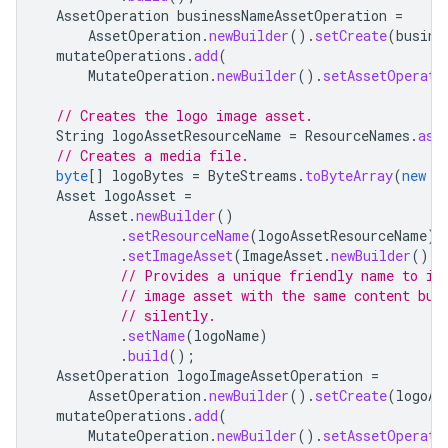
AssetOperation
businessNameAssetOperation
=
AssetOperation
.
newBuilder
().
setCreate
(
busine
mutateOperations
.
add
(
MutateOperation
.
newBuilder
().
setAssetOperati
// Creates the logo image asset.
String
logoAssetResourceName
=
ResourceNames
.
ass
// Creates a media file.
byte
[]
logoBytes
=
ByteStreams
.
toByteArray
(
new
U
Asset
logoAsset
=
Asset
.
newBuilder
()
.
setResourceName
(
logoAssetResourceName
)
.
setImageAsset
(
ImageAsset
.
newBuilder
().
s
// Provides a unique friendly name to id
// image asset with the same content but
// silently.
.
setName
(
logoName
)
.
build
();
AssetOperation
logoImageAssetOperation
=
AssetOperation
.
newBuilder
().
setCreate
(
logoAs
mutateOperations
.
add
(
MutateOperation
.
newBuilder
().
setAssetOperati