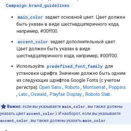
Campaign.brand_guidelines
:
main_color
задает основной цвет. Цвет должен
быть указан в виде шестнадцатеричного кода,
например, #00ff00.
accent_color
задает дополнительный цвет.
Цвет должен быть указан в виде
шестнадцатеричного кода, например, #00ff00.
Используйте
predefined_font_family
для
установки шрифта. Значение должно быть одним
из следующих шрифтов Google Fonts (с учетом
регистра):
Open Sans
,
Roboto
,
Montserrat
,
Poppins
,
Lato
,
Oswald
,
Playfair Display
,
Roboto Slab
.
Важно:
если вы указываете
main_color
, вы также должны
указать цвет
accent_color
). И наоборот, если вы указываете
accent_color
, вы также должны указать
main_color
.