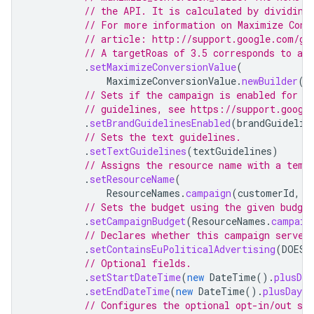
// the API. It is calculated by dividing
// For more information on Maximize Conv
// article: http://support.google.com/go
// A targetRoas of 3.5 corresponds to a 
.
setMaximizeConversionValue
(
MaximizeConversionValue
.
newBuilder
()
// Sets if the campaign is enabled for b
// guidelines, see https://support.googl
.
setBrandGuidelinesEnabled
(
brandGuidelin
// Sets the text guidelines.
.
setTextGuidelines
(
textGuidelines
)
// Assigns the resource name with a temp
.
setResourceName
(
ResourceNames
.
campaign
(
customerId
,
P
// Sets the budget using the given budge
.
setCampaignBudget
(
ResourceNames
.
campaig
// Declares whether this campaign serves
.
setContainsEuPoliticalAdvertising
(
DOES_
// Optional fields.
.
setStartDateTime
(
new
DateTime
().
plusDay
.
setEndDateTime
(
new
DateTime
().
plusDays
(
// Configures the optional opt-in/out st