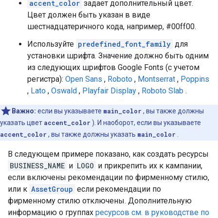
accent_color
задает дополнительный цвет.
Цвет должен быть указан в виде
шестнадцатеричного кода, например, #00ff00.
Используйте
predefined_font_family
для
установки шрифта. Значение должно быть одним
из следующих шрифтов Google Fonts (с учетом
регистра):
Open Sans
,
Roboto
,
Montserrat
,
Poppins
,
Lato
,
Oswald
,
Playfair Display
,
Roboto Slab
.
Важно:
если вы указываете
main_color
, вы также должны
указать цвет
accent_color
). И наоборот, если вы указываете
accent_color
, вы также должны указать
main_color
.
В следующем примере показано, как создать ресурсы
BUSINESS_NAME
и
LOGO
и прикрепить их к кампании,
если включены рекомендации по фирменному стилю,
или к
AssetGroup
если рекомендации по
фирменному стилю отключены. Дополнительную
информацию о группах
ресурсов см. в руководстве по