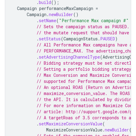
.
build
();
Campaign
performanceMaxCampaign
=
Campaign
.
newBuilder
()
.
setName
(
"Performance Max campaign #"
+
// Sets the campaign status as PAUSED. T
// the mutate request that should have i
.
setStatus
(
CampaignStatus
.
PAUSED
)
// All Performance Max campaigns have an
// PERFORMANCE_MAX. The advertising_chan
.
setAdvertisingChannelType
(
AdvertisingCh
// Bidding strategy must be set directly
// Setting a portfolio bidding strategy 
// Max Conversion and Maximize Conversio
// supported for Performance Max campaig
// An optional ROAS (Return on Advertisi
// maximize_conversion_value. The ROAS v
// the API. It is calculated by dividing
// For more information on Maximize Conv
// article: http://support.google.com/go
// A targetRoas of 3.5 corresponds to a 
.
setMaximizeConversionValue
(
MaximizeConversionValue
.
newBuilder
()
// Sets if the campaign is enabled for b