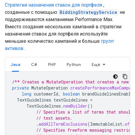
Стратегии назначения ставок для портфеля
,
созданные с помощью
BiddingStrategyService
не
поддерживаются кампаниями Performance Max.
Вместо создания нескольких кампаний в стратегии
назначения ставок для портфеля используйте
меньшее количество кампаний и больше
групп
активов
.
Java
C#
PHP
Python
Ещё
/** Creates a MutateOperation that creates a new P
private
MutateOperation
createPerformanceMaxCampai
long
customerId
,
boolean
brandGuidelinesEnable
TextGuidelines
textGuidelines
=
TextGuidelines
.
newBuilder
()
// Specifies a list of terms that should
// text assets.
.
addAllTermExclusions
(
ImmutableList
.
of
(
"
// Specifies freeform messaging restrict