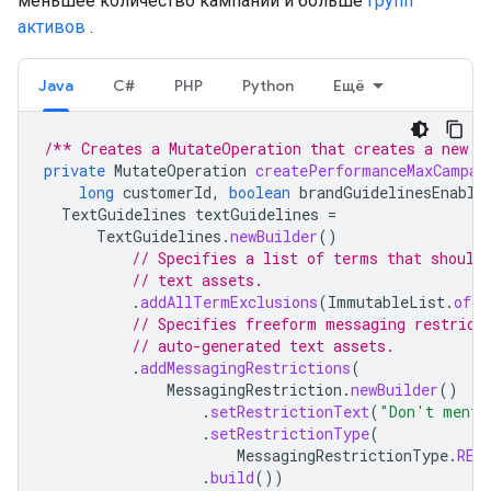
меньшее количество кампаний и больше
групп
активов
.
Java
C#
PHP
Python
Ещё
/** Creates a MutateOperation that creates a new P
private
MutateOperation
createPerformanceMaxCampai
long
customerId
,
boolean
brandGuidelinesEnable
TextGuidelines
textGuidelines
=
TextGuidelines
.
newBuilder
()
// Specifies a list of terms that should
// text assets.
.
addAllTermExclusions
(
ImmutableList
.
of
(
"
// Specifies freeform messaging restrict
// auto-generated text assets.
.
addMessagingRestrictions
(
MessagingRestriction
.
newBuilder
()
.
setRestrictionText
(
"Don't menti
.
setRestrictionType
(
MessagingRestrictionType
.
RES
.
build
())