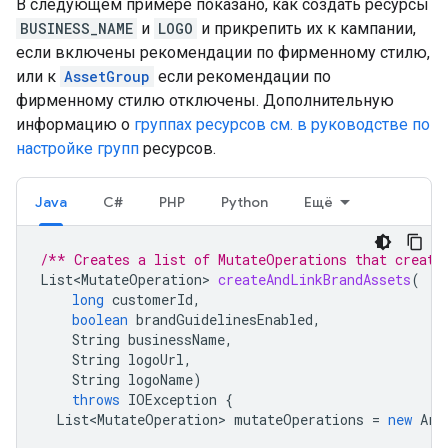
В следующем примере показано, как создать ресурсы
BUSINESS_NAME
и
LOGO
и прикрепить их к кампании,
если включены рекомендации по фирменному стилю,
или к
AssetGroup
если рекомендации по
фирменному стилю отключены. Дополнительную
информацию о
группах ресурсов см. в руководстве по
настройке групп
ресурсов.
Java
C#
PHP
Python
Ещё
/** Creates a list of MutateOperations that create
List<MutateOperation>
createAndLinkBrandAssets
(
long
customerId
,
boolean
brandGuidelinesEnabled
,
String
businessName
,
String
logoUrl
,
String
logoName
)
throws
IOException
{
List<MutateOperation>
mutateOperations
=
new
Arr