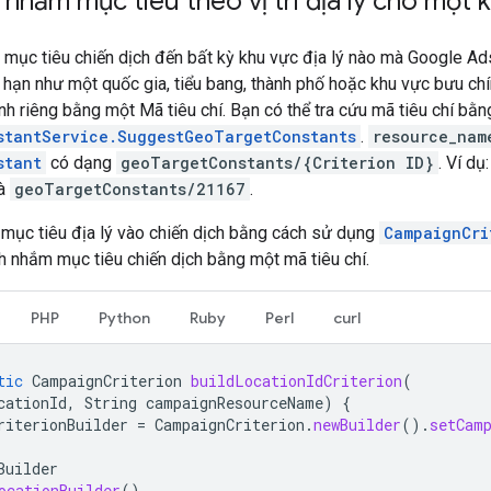
 nhắm mục tiêu theo vị trí địa lý cho một 
mục tiêu chiến dịch đến bất kỳ khu vực địa lý nào mà Google Ad
ng hạn như một quốc gia, tiểu bang, thành phố hoặc khu vực bưu chí
h riêng bằng một Mã tiêu chí. Bạn có thể tra cứu mã tiêu chí bằ
stantService.SuggestGeoTargetConstants
.
resource_nam
stant
có dạng
geoTargetConstants/{Criterion ID}
. Ví dụ:
là
geoTargetConstants/21167
.
 mục tiêu địa lý vào chiến dịch bằng cách sử dụng
CampaignCri
h nhắm mục tiêu chiến dịch bằng một mã tiêu chí.
PHP
Python
Ruby
Perl
curl
tic
CampaignCriterion
buildLocationIdCriterion
(
cationId
,
String
campaignResourceName
)
{
riterionBuilder
=
CampaignCriterion
.
newBuilder
().
setCam
Builder
ocationBuilder
()