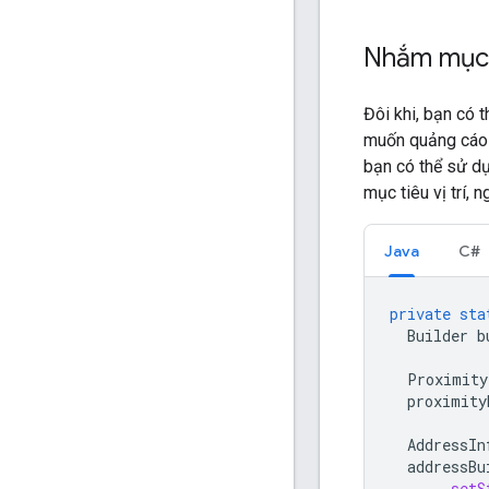
Nhắm mục t
Đôi khi, bạn có 
muốn quảng cáo s
bạn có thể sử d
mục tiêu vị trí,
Java
C#
private
sta
Builder
b
Proximity
proximity
AddressIn
addressBu
.
setS