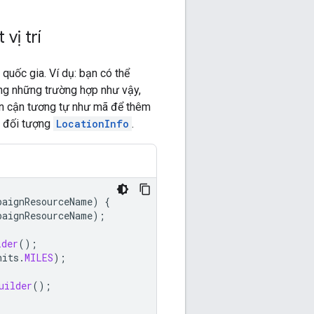
vị trí
quốc gia. Ví dụ: bạn có thể
ong những trường hợp như vậy,
ân cận tương tự như mã để thêm
ì đối tượng
LocationInfo
.
paignResourceName
)
{
paignResourceName
);
lder
();
nits
.
MILES
);
uilder
();