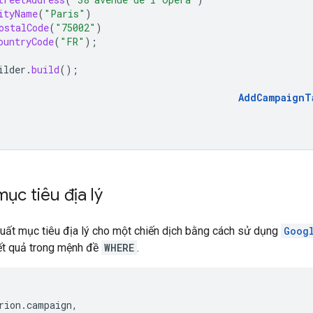
ityName
(
"Paris"
)
ostalCode
(
"75002"
)
ountryCode
(
"FR"
);
ilder
.
build
();
AddCampaignT
mục tiêu địa lý
xuất mục tiêu địa lý cho một chiến dịch bằng cách sử dụng
Goog
kết quả trong mệnh đề
WHERE
.
rion
.
campaign
,