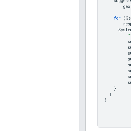
Suggest
geo
for
(
Ge
res
Syste
"
s
s
s
s
s
s
s
s
}
}
}