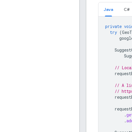
Java
C#
private
voi
try
(
GeoT
googl
Suggest
Sug
// Loca
request
// A li
// http
request
request
.
ge
.
ad