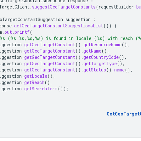
GeoTargetConstantsResponse
response
=
TargetClient
.
suggestGeoTargetConstants
(
requestBuilder
.
b
oTargetConstantSuggestion
suggestion
:
ponse
.
getGeoTargetConstantSuggestionsList
())
{
m
.
out
.
printf
(
%s (%s,%s,%s,%s) is found in locale (%s) with reach (
uggestion
.
getGeoTargetConstant
().
getResourceName
(),
uggestion
.
getGeoTargetConstant
().
getName
(),
uggestion
.
getGeoTargetConstant
().
getCountryCode
(),
uggestion
.
getGeoTargetConstant
().
getTargetType
(),
uggestion
.
getGeoTargetConstant
().
getStatus
().
name
(),
uggestion
.
getLocale
(),
uggestion
.
getReach
(),
uggestion
.
getSearchTerm
());
GetGeoTarget