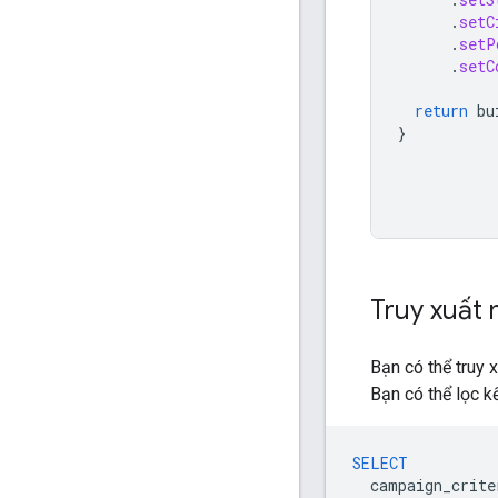
.
setC
.
setP
.
setC
return
bu
}
Truy xuất 
Bạn có thể truy 
Bạn có thể lọc 
SELECT
campaign_crite