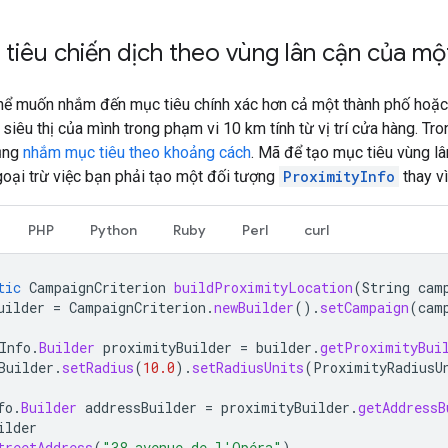
iêu chiến dịch theo vùng lân cận của một 
thể muốn nhắm đến mục tiêu chính xác hơn cả một thành phố hoặc 
iêu thị của mình trong phạm vi 10 km tính từ vị trí cửa hàng. Tr
ụng
nhắm mục tiêu theo khoảng cách
. Mã để tạo mục tiêu vùng l
 ngoại trừ việc bạn phải tạo một đối tượng
ProximityInfo
thay v
PHP
Python
Ruby
Perl
curl
tic
CampaignCriterion
buildProximityLocation
(
String
cam
uilder
=
CampaignCriterion
.
newBuilder
().
setCampaign
(
cam
Info
.
Builder
proximityBuilder
=
builder
.
getProximityBui
Builder
.
setRadius
(
10.0
).
setRadiusUnits
(
ProximityRadiusU
fo
.
Builder
addressBuilder
=
proximityBuilder
.
getAddressB
ilder
treetAddress
(
"38 avenue de l'Opéra"
)