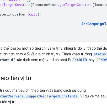
eoTargetConstant
(
ResourceNames
.
geoTargetConstant
(
locati
iterionBuilder
.
build
();
AddCampaignT
ó thể loại bỏ một số tiêu chí về vị trí vì nhiều lý do: vị trí có thể 
 lớn hơn, thay đổi về địa chính trị, v.v. Tham khảo trường
status
stant
để xác định xem một vị trí có phải là
ENABLED
hay
REMOV
eo tên vị trí
tra cứu mã tiêu chí theo tên vị trí bằng cách sử dụng
stantService.SuggestGeoTargetConstants
. Ví dụ về mã sau
 tên vị trí.