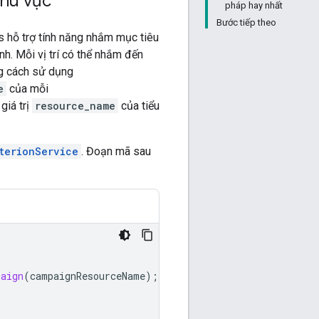
khu vực
pháp hay nhất
Bước tiếp theo
s hỗ trợ tính năng nhắm mục tiêu
nh. Mỗi vị trí có thể nhắm đến
ng cách sử dụng
e
của mỗi
 giá trị
resource_name
của tiểu
terionService
. Đoạn mã sau
paign
(
campaignResourceName
);