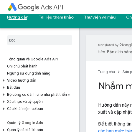
Ads API
Hướng dẫn
Tài liệu tham khảo
Thư viện và mẫu
Ch
tiên. Bản dịch bằng
Tổng quan về Google Ads API
Ghi chú phát hành
Trang chủ
Sản 
Ngừng sử dụng tính năng
Video hướng dẫn
Nhắm mụ
Bắt đầu
Bộ công cụ dành cho nhà phát triển ⭐
Xác thực và uỷ quyền
Hướng dẫn này mô
Các khái niệm cơ bản
xuất và cập nhật 
Quản lý Google Ads
Để biết thông t
Quản lý các tài khoản
các hạn mức trê