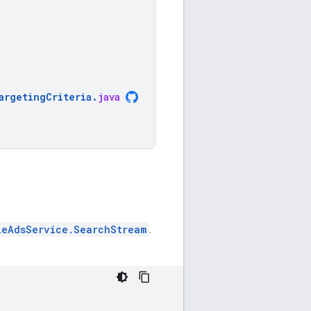
argetingCriteria
.
java
leAdsService.SearchStream
.