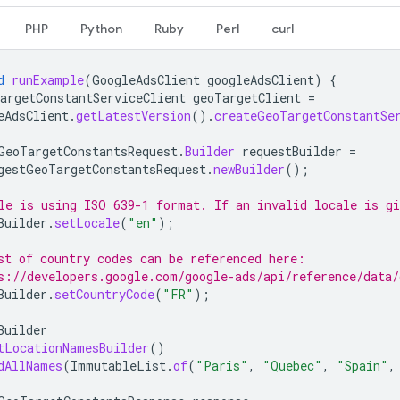
PHP
Python
Ruby
Perl
curl
d
runExample
(
GoogleAdsClient
googleAdsClient
)
{
argetConstantServiceClient
geoTargetClient
=
eAdsClient
.
getLatestVersion
().
createGeoTargetConstantSe
GeoTargetConstantsRequest
.
Builder
requestBuilder
=
gestGeoTargetConstantsRequest
.
newBuilder
();
le is using ISO 639-1 format. If an invalid locale is g
Builder
.
setLocale
(
"en"
);
st of country codes can be referenced here:
s://developers.google.com/google-ads/api/reference/data/
Builder
.
setCountryCode
(
"FR"
);
Builder
tLocationNamesBuilder
()
dAllNames
(
ImmutableList
.
of
(
"Paris"
,
"Quebec"
,
"Spain"
,