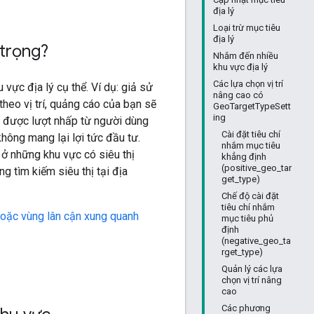
địa lý
Loại trừ mục tiêu
địa lý
 trọng?
Nhắm đến nhiều
khu vực địa lý
Các lựa chọn vị trí
vực địa lý cụ thể. Ví dụ: giả sử
nâng cao có
heo vị trí, quảng cáo của bạn sẽ
GeoTargetTypeSett
ing
ận được lượt nhấp từ người dùng
Cài đặt tiêu chí
không mang lại lợi tức đầu tư.
nhắm mục tiêu
o ở những khu vực có siêu thị
khẳng định
(positive_geo_tar
tìm kiếm siêu thị tại địa
get_type)
Chế độ cài đặt
tiêu chí nhắm
hoặc vùng lân cận xung quanh
mục tiêu phủ
định
(negative_geo_ta
rget_type)
Quản lý các lựa
chọn vị trí nâng
cao
Các phương