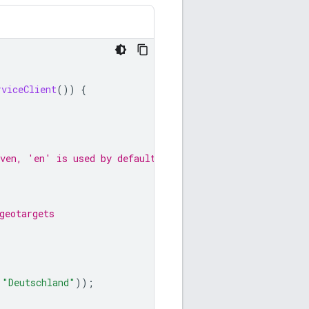
rviceClient
())
{
iven, 'en' is used by default.
geotargets
"Deutschland"
));