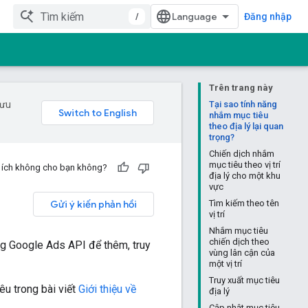
/
Đăng nhập
Trên trang này
 ưu
Tại sao tính năng
nhắm mục tiêu
theo địa lý lại quan
trọng?
Chiến dịch nhắm
mục tiêu theo vị trí
u ích không cho bạn không?
địa lý cho một khu
vực
Gửi ý kiến phản hồi
Tìm kiếm theo tên
vị trí
Nhắm mục tiêu
chiến dịch theo
ng Google Ads API để thêm, truy
vùng lân cận của
một vị trí
Truy xuất mục tiêu
u trong bài viết
Giới thiệu về
địa lý
Cập nhật mục tiêu