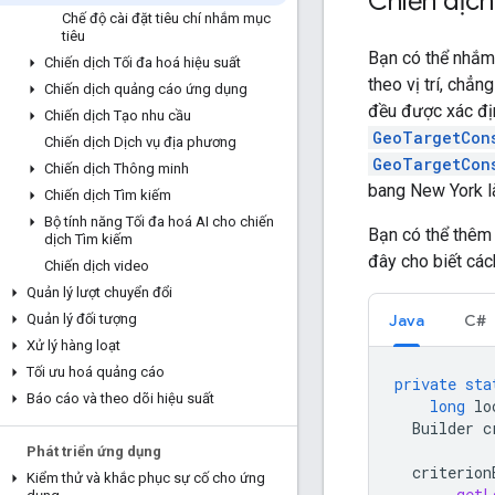
Chiến dịch
Chế độ cài đặt tiêu chí nhắm mục
tiêu
Bạn có thể nhắm 
Chiến dịch Tối đa hoá hiệu suất
theo vị trí, chẳ
Chiến dịch quảng cáo ứng dụng
đều được xác địn
Chiến dịch Tạo nhu cầu
GeoTargetCon
Chiến dịch Dịch vụ địa phương
GeoTargetCon
Chiến dịch Thông minh
bang New York 
Chiến dịch Tìm kiếm
Bộ tính năng Tối đa hoá AI cho chiến
Bạn có thể thêm
dịch Tìm kiếm
đây cho biết các
Chiến dịch video
Quản lý lượt chuyển đổi
Java
C#
Quản lý đối tượng
Xử lý hàng loạt
Tối ưu hoá quảng cáo
private
sta
Báo cáo và theo dõi hiệu suất
long
lo
Builder
c
Phát triển ứng dụng
criterion
Kiểm thử và khắc phục sự cố cho ứng
.
getL