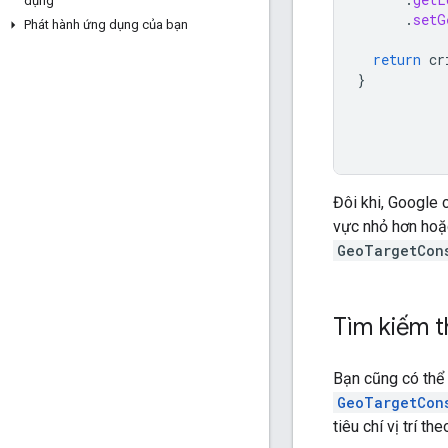
dụng
.
setG
Phát hành ứng dụng của bạn
return
cr
}
Đôi khi, Google c
vực nhỏ hơn hoặc
GeoTargetCon
Tìm kiếm th
Bạn cũng có thể 
GeoTargetCon
tiêu chí vị trí theo