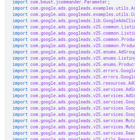
import
com.beust.jcommander.Parameter
;
import
com.google.ads.googleads.examples.utils.Arg
import
com.google.ads.googleads.examples.utils.Cod
import
com.google.ads.googleads.lib.GoogleAdsClien
import
com.google.ads.googleads.v25.common.Listing
import
com.google.ads.googleads.v25.common.Listing
import
com.google.ads.googleads.v25.common.Product
import
com.google.ads.googleads.v25.common.Product
import
com.google.ads.googleads.v25.enums.AdGroupC
import
com.google.ads.googleads.v25.enums.ListingG
import
com.google.ads.googleads.v25.enums.ProductC
import
com.google.ads.googleads.v25.errors.GoogleA
import
com.google.ads.googleads.v25.errors.GoogleA
import
com.google.ads.googleads.v25.resources.AdGr
import
com.google.ads.googleads.v25.services.AdGro
import
com.google.ads.googleads.v25.services.AdGro
import
com.google.ads.googleads.v25.services.Googl
import
com.google.ads.googleads.v25.services.Googl
import
com.google.ads.googleads.v25.services.Googl
import
com.google.ads.googleads.v25.services.Mutat
import
com.google.ads.googleads.v25.services.Mutat
import
com.google.ads.googleads.v25.services.Searc
import
com.google.ads.googleads.v25.utils.Resource