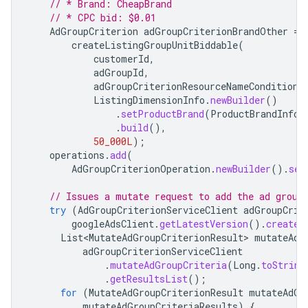
// * Brand: CheapBrand
// * CPC bid: $0.01
AdGroupCriterion
adGroupCriterionBrandOther
=
createListingGroupUnitBiddable
(
customerId
,
adGroupId
,
adGroupCriterionResourceNameConditionO
ListingDimensionInfo
.
newBuilder
()
.
setProductBrand
(
ProductBrandInfo
.
.
build
(),
50_000L
);
operations
.
add
(
AdGroupCriterionOperation
.
newBuilder
().
set
// Issues a mutate request to add the ad group
try
(
AdGroupCriterionServiceClient
adGroupCrit
googleAdsClient
.
getLatestVersion
().
createA
List<MutateAdGroupCriterionResult>
mutateAdG
adGroupCriterionServiceClient
.
mutateAdGroupCriteria
(
Long
.
toString
.
getResultsList
();
for
(
MutateAdGroupCriterionResult
mutateAdGr
mutateAdGroupCriteriaResults
)
{