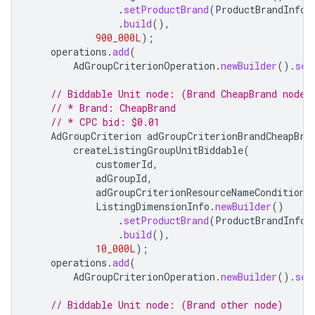
.
setProductBrand
(
ProductBrandInfo
.
.
build
(),
900_000L
);
operations
.
add
(
AdGroupCriterionOperation
.
newBuilder
().
set
// Biddable Unit node: (Brand CheapBrand node)
// * Brand: CheapBrand
// * CPC bid: $0.01
AdGroupCriterion
adGroupCriterionBrandCheapBra
createListingGroupUnitBiddable
(
customerId
,
adGroupId
,
adGroupCriterionResourceNameConditionO
ListingDimensionInfo
.
newBuilder
()
.
setProductBrand
(
ProductBrandInfo
.
.
build
(),
10_000L
);
operations
.
add
(
AdGroupCriterionOperation
.
newBuilder
().
set
// Biddable Unit node: (Brand other node)