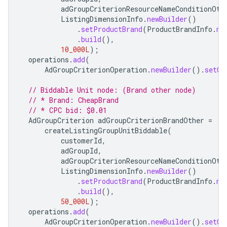
adGroupCriterionResourceNameConditionOth
ListingDimensionInfo
.
newBuilder
()
.
setProductBrand
(
ProductBrandInfo
.
ne
.
build
(),
10_000L
);
operations
.
add
(
AdGroupCriterionOperation
.
newBuilder
().
setCr
// Biddable Unit node: (Brand other node)
// * Brand: CheapBrand
// * CPC bid: $0.01
AdGroupCriterion
adGroupCriterionBrandOther
=
createListingGroupUnitBiddable
(
customerId
,
adGroupId
,
adGroupCriterionResourceNameConditionOth
ListingDimensionInfo
.
newBuilder
()
.
setProductBrand
(
ProductBrandInfo
.
ne
.
build
(),
50_000L
);
operations
.
add
(
AdGroupCriterionOperation
.
newBuilder
().
setCr