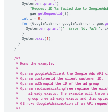
System
.
err
.
printf
(
"Request ID %s failed due to GoogleAdsEx
gae
.
getRequestId
());
int
i
=
0
;
for
(
GoogleAdsError
googleAdsError
:
gae
.
get
System
.
err
.
printf
(
"  Error %d: %s%n"
,
i
++
}
System
.
exit
(
1
);
}
}
/**
   * Runs the example.
   *
   * @param googleAdsClient the Google Ads API cli
   * @param customerId the client customer ID.
   * @param adGroupId the ID of the ad group.
   * @param replaceExistingTree replace the existi
   *     already exists. The example will throw a 
   *     group tree already exists and this option
   * @throws GoogleAdsException if an API request 
   */