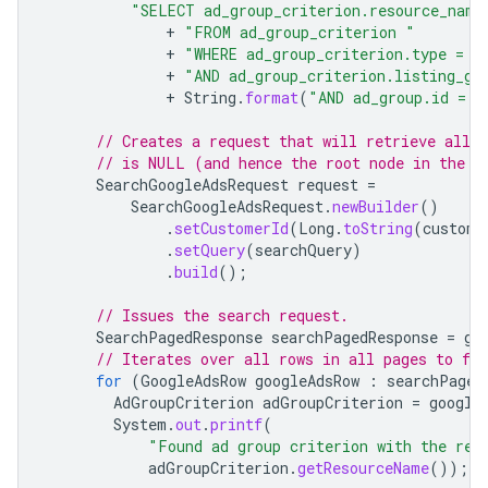
"SELECT ad_group_criterion.resource_name
+
"FROM ad_group_criterion "
+
"WHERE ad_group_criterion.type = L
+
"AND ad_group_criterion.listing_gr
+
String
.
format
(
"AND ad_group.id = %
// Creates a request that will retrieve all l
// is NULL (and hence the root node in the t
SearchGoogleAdsRequest
request
=
SearchGoogleAdsRequest
.
newBuilder
()
.
setCustomerId
(
Long
.
toString
(
custome
.
setQuery
(
searchQuery
)
.
build
();
// Issues the search request.
SearchPagedResponse
searchPagedResponse
=
go
// Iterates over all rows in all pages to fi
for
(
GoogleAdsRow
googleAdsRow
:
searchPaged
AdGroupCriterion
adGroupCriterion
=
google
System
.
out
.
printf
(
"Found ad group criterion with the res
adGroupCriterion
.
getResourceName
());