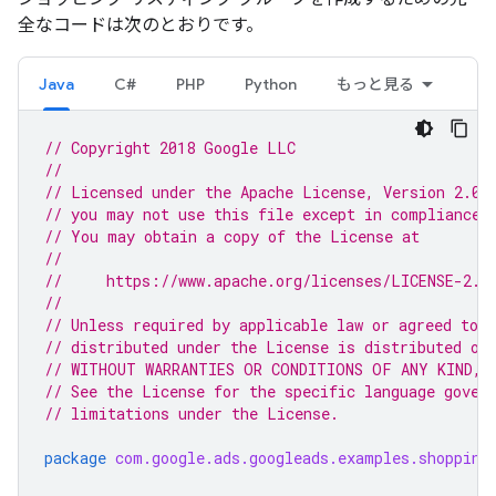
全なコードは次のとおりです。
Java
C#
PHP
Python
もっと見る
// Copyright 2018 Google LLC
//
// Licensed under the Apache License, Version 2.0 
// you may not use this file except in compliance 
// You may obtain a copy of the License at
//
//     https://www.apache.org/licenses/LICENSE-2.0
//
// Unless required by applicable law or agreed to i
// distributed under the License is distributed on
// WITHOUT WARRANTIES OR CONDITIONS OF ANY KIND, e
// See the License for the specific language gover
// limitations under the License.
package
com.google.ads.googleads.examples.shopping