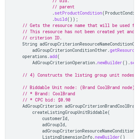
// bid.
// parent
.
setProductCondition
(
ProductCondit
.
build
());
// Gets the resource name that will be used fo
// This resource has not been created yet and 
// criterion ID.
String
adGroupCriterionResourceNameConditionOt
adGroupCriterionConditionOther
.
getResource
operations
.
add
(
AdGroupCriterionOperation
.
newBuilder
().
set
// 4) Constructs the listing group unit nodes 
// Biddable Unit node: (Brand CoolBrand node)
// * Brand: CoolBrand
// * CPC bid: $0.90
AdGroupCriterion
adGroupCriterionBrandCoolBran
createListingGroupUnitBiddable
(
customerId
,
adGroupId
,
adGroupCriterionResourceNameConditionO
ListingDimensionInfo
.
newBuilder
()