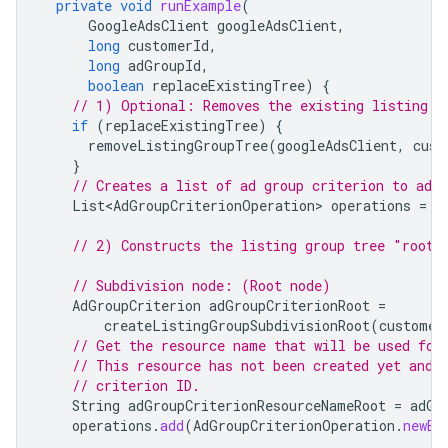
private
void
runExample
(
GoogleAdsClient
googleAdsClient
,
long
customerId
,
long
adGroupId
,
boolean
replaceExistingTree
)
{
// 1) Optional: Removes the existing listing g
if
(
replaceExistingTree
)
{
removeListingGroupTree
(
googleAdsClient
,
cust
}
// Creates a list of ad group criterion to add.
List<AdGroupCriterionOperation>
operations
=
n
// 2) Constructs the listing group tree "root"
// Subdivision node: (Root node)
AdGroupCriterion
adGroupCriterionRoot
=
createListingGroupSubdivisionRoot
(
customer
// Get the resource name that will be used for
// This resource has not been created yet and 
// criterion ID.
String
adGroupCriterionResourceNameRoot
=
adGr
operations
.
add
(
AdGroupCriterionOperation
.
newBu