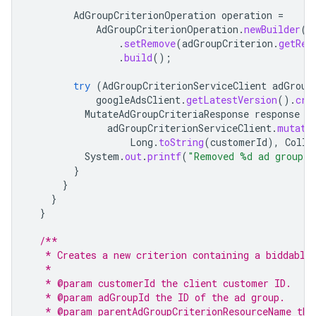
AdGroupCriterionOperation
operation
=
AdGroupCriterionOperation
.
newBuilder
()
.
setRemove
(
adGroupCriterion
.
getRes
.
build
();
try
(
AdGroupCriterionServiceClient
adGroup
googleAdsClient
.
getLatestVersion
().
cre
MutateAdGroupCriteriaResponse
response
=
adGroupCriterionServiceClient
.
mutate
Long
.
toString
(
customerId
),
Colle
System
.
out
.
printf
(
"Removed %d ad group c
}
}
}
}
/**
   * Creates a new criterion containing a biddable
   *
   * @param customerId the client customer ID.
   * @param adGroupId the ID of the ad group.
   * @param parentAdGroupCriterionResourceName the