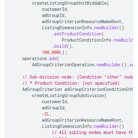
createListingGroupUnitBiddable
(
customerId
,
adGroupId
,
adGroupCriterionResourceNameRoot
,
ListingDimensionInfo
.
newBuilder
()
.
setProductCondition
(
ProductConditionInfo
.
newBuilde
.
build
(),
100_000L
);
operations
.
add
(
AdGroupCriterionOperation
.
newBuilder
().
set
// Sub-division node: (Condition "other" node)
// * Product Condition: (not specified)
AdGroupCriterion
adGroupCriterionConditionOthe
createListingGroupSubdivision
(
customerId
,
adGroupId
,
-
2L
,
adGroupCriterionResourceNameRoot
,
ListingDimensionInfo
.
newBuilder
()
// All sibling nodes must have the