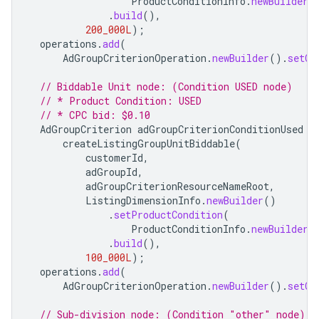
ProductConditionInfo
.
newBuilder
(
.
build
(),
200_000L
);
operations
.
add
(
AdGroupCriterionOperation
.
newBuilder
().
setCr
// Biddable Unit node: (Condition USED node)
// * Product Condition: USED
// * CPC bid: $0.10
AdGroupCriterion
adGroupCriterionConditionUsed
=
createListingGroupUnitBiddable
(
customerId
,
adGroupId
,
adGroupCriterionResourceNameRoot
,
ListingDimensionInfo
.
newBuilder
()
.
setProductCondition
(
ProductConditionInfo
.
newBuilder
(
.
build
(),
100_000L
);
operations
.
add
(
AdGroupCriterionOperation
.
newBuilder
().
setCr
// Sub-division node: (Condition "other" node)