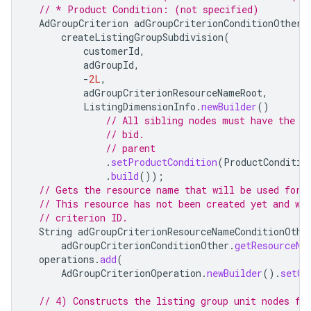
// * Product Condition: (not specified)
AdGroupCriterion
adGroupCriterionConditionOther
createListingGroupSubdivision
(
customerId
,
adGroupId
,
-
2L
,
adGroupCriterionResourceNameRoot
,
ListingDimensionInfo
.
newBuilder
()
// All sibling nodes must have the s
// bid.
// parent
.
setProductCondition
(
ProductConditio
.
build
());
// Gets the resource name that will be used for 
// This resource has not been created yet and wi
// criterion ID.
String
adGroupCriterionResourceNameConditionOthe
adGroupCriterionConditionOther
.
getResourceNa
operations
.
add
(
AdGroupCriterionOperation
.
newBuilder
().
setCr
// 4) Constructs the listing group unit nodes fo