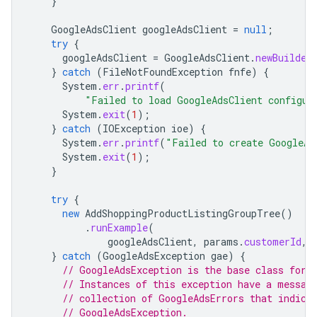
}
GoogleAdsClient
googleAdsClient
=
null
;
try
{
googleAdsClient
=
GoogleAdsClient
.
newBuilder
}
catch
(
FileNotFoundException
fnfe
)
{
System
.
err
.
printf
(
"Failed to load GoogleAdsClient configur
System
.
exit
(
1
);
}
catch
(
IOException
ioe
)
{
System
.
err
.
printf
(
"Failed to create GoogleAd
System
.
exit
(
1
);
}
try
{
new
AddShoppingProductListingGroupTree
()
.
runExample
(
googleAdsClient
,
params
.
customerId
,
}
catch
(
GoogleAdsException
gae
)
{
// GoogleAdsException is the base class for 
// Instances of this exception have a messag
// collection of GoogleAdsErrors that indica
// GoogleAdsException.