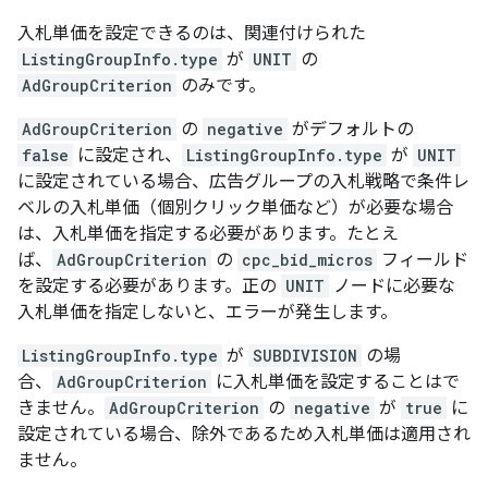
入札単価を設定できるのは、関連付けられた
ListingGroupInfo.type
が
UNIT
の
AdGroupCriterion
のみです。
AdGroupCriterion
の
negative
がデフォルトの
false
に設定され、
ListingGroupInfo.type
が
UNIT
に設定されている場合、広告グループの入札戦略で条件レ
ベルの入札単価（個別クリック単価など）が必要な場合
は、入札単価を指定する必要があります。たとえ
ば、
AdGroupCriterion
の
cpc_bid_micros
フィールド
を設定する必要があります。正の
UNIT
ノードに必要な
入札単価を指定しないと、エラーが発生します。
ListingGroupInfo.type
が
SUBDIVISION
の場
合、
AdGroupCriterion
に入札単価を設定することはで
きません。
AdGroupCriterion
の
negative
が
true
に
設定されている場合、除外であるため入札単価は適用され
ません。