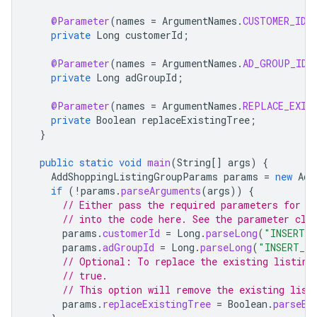
@Parameter
(
names
=
ArgumentNames
.
CUSTOMER_ID
,
private
Long
customerId
;
@Parameter
(
names
=
ArgumentNames
.
AD_GROUP_ID
,
private
Long
adGroupId
;
@Parameter
(
names
=
ArgumentNames
.
REPLACE_EXIS
private
Boolean
replaceExistingTree
;
}
public
static
void
main
(
String
[]
args
)
{
AddShoppingListingGroupParams
params
=
new
Add
if
(
!
params
.
parseArguments
(
args
))
{
// Either pass the required parameters for t
// into the code here. See the parameter cla
params
.
customerId
=
Long
.
parseLong
(
"INSERT_C
params
.
adGroupId
=
Long
.
parseLong
(
"INSERT_AD
// Optional: To replace the existing listing
// true.
// This option will remove the existing list
params
.
replaceExistingTree
=
Boolean
.
parseBo