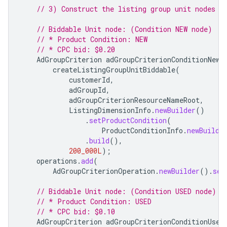
// 3) Construct the listing group unit nodes f
// Biddable Unit node: (Condition NEW node)
// * Product Condition: NEW
// * CPC bid: $0.20
AdGroupCriterion
adGroupCriterionConditionNew
createListingGroupUnitBiddable
(
customerId
,
adGroupId
,
adGroupCriterionResourceNameRoot
,
ListingDimensionInfo
.
newBuilder
()
.
setProductCondition
(
ProductConditionInfo
.
newBuilde
.
build
(),
200_000L
);
operations
.
add
(
AdGroupCriterionOperation
.
newBuilder
().
set
// Biddable Unit node: (Condition USED node)
// * Product Condition: USED
// * CPC bid: $0.10
AdGroupCriterion
adGroupCriterionConditionUsed