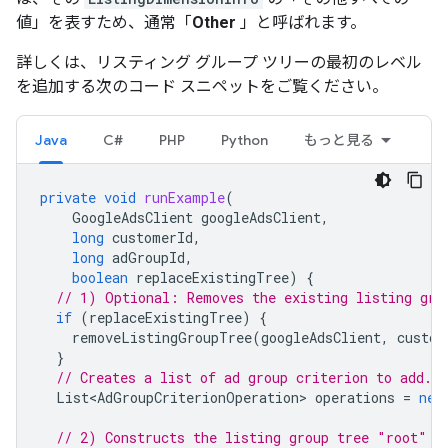
値」を表すため、通常「
Other
」と呼ばれます。
詳しくは、リスティング グループ ツリーの最初のレベル
を追加する次のコード スニペットをご覧ください。
Java
C#
PHP
Python
もっと見る
private
void
runExample
(
GoogleAdsClient
googleAdsClient
,
long
customerId
,
long
adGroupId
,
boolean
replaceExistingTree
)
{
// 1) Optional: Removes the existing listing gro
if
(
replaceExistingTree
)
{
removeListingGroupTree
(
googleAdsClient
,
custom
}
// Creates a list of ad group criterion to add.q
List<AdGroupCriterionOperation>
operations
=
new
// 2) Constructs the listing group tree "root" n