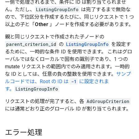
ー側で処理されるまで、条件に ID は割り当てられませ
ん。ただし、
ListingGroupInfo
は完了するまで無効な
ので、下位区分を作成するたびに、同じリクエストで 1 つ
以上の子と「
Other
」ノードを作成する必要があります。
親と同じリクエストで作成された子ノードの
parent_criterion_id
の
ListingGroupInfo
を設定す
るために、一時的な条件 ID を使用できます。 これはグロ
ーバルではなくローカルで固有の識別子であり、1 つの
mutate リクエストの範囲内でのみ適用されます。一時的
な ID としては、任意の負の整数を使用できます。
サンプ
ルコードでは、Root の ID は
-1
に設定されま
す。
ListingGroupInfo
リクエストの処理が完了すると、各
AdGroupCriterion
には通常どおり正のグローバル ID が割り当てられます。
エラー処理