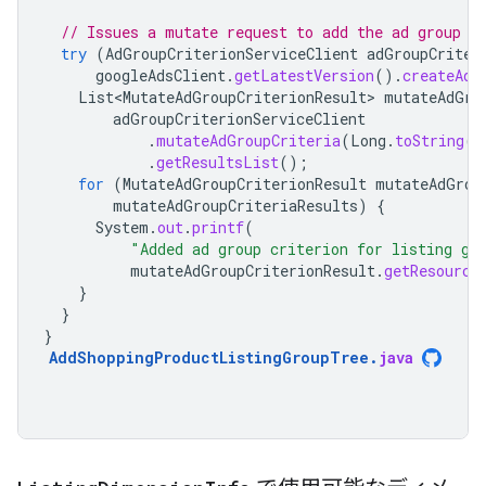
// Issues a mutate request to add the ad group c
try
(
AdGroupCriterionServiceClient
adGroupCriter
googleAdsClient
.
getLatestVersion
().
createAdG
List<MutateAdGroupCriterionResult>
mutateAdGro
adGroupCriterionServiceClient
.
mutateAdGroupCriteria
(
Long
.
toString
(
c
.
getResultsList
();
for
(
MutateAdGroupCriterionResult
mutateAdGrou
mutateAdGroupCriteriaResults
)
{
System
.
out
.
printf
(
"Added ad group criterion for listing gr
mutateAdGroupCriterionResult
.
getResource
}
}
}
AddShoppingProductListingGroupTree
.
java