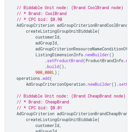
// Biddable Unit node: (Brand CoolBrand node)
// * Brand: CoolBrand
// * CPC bid: $0.90
AdGroupCriterion
adGroupCriterionBrandCoolBrand
createListingGroupUnitBiddable
(
customerId
,
adGroupId
,
adGroupCriterionResourceNameConditionOth
ListingDimensionInfo
.
newBuilder
()
.
setProductBrand
(
ProductBrandInfo
.
ne
.
build
(),
900_000L
);
operations
.
add
(
AdGroupCriterionOperation
.
newBuilder
().
setCr
// Biddable Unit node: (Brand CheapBrand node)
// * Brand: CheapBrand
// * CPC bid: $0.01
AdGroupCriterion
adGroupCriterionBrandCheapBrand
createListingGroupUnitBiddable
(
customerId
,
adGroupId
,