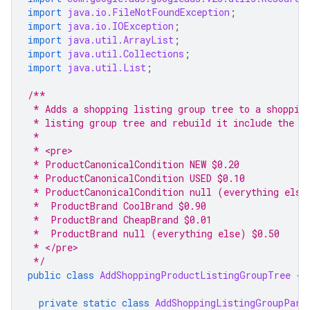
import
java.io.FileNotFoundException
;
import
java.io.IOException
;
import
java.util.ArrayList
;
import
java.util.Collections
;
import
java.util.List
;
/**
 * Adds a shopping listing group tree to a shoppin
 * listing group tree and rebuild it include the f
 *
 * <pre>
 * ProductCanonicalCondition NEW $0.20
 * ProductCanonicalCondition USED $0.10
 * ProductCanonicalCondition null (everything else
 *  ProductBrand CoolBrand $0.90
 *  ProductBrand CheapBrand $0.01
 *  ProductBrand null (everything else) $0.50
 * </pre>
 */
public
class
AddShoppingProductListingGroupTree
{
private
static
class
AddShoppingListingGroupPara