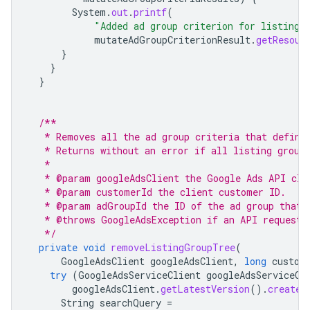
System
.
out
.
printf
(
"Added ad group criterion for listing 
mutateAdGroupCriterionResult
.
getResour
}
}
}
/**
   * Removes all the ad group criteria that define
   * Returns without an error if all listing group
   *
   * @param googleAdsClient the Google Ads API cli
   * @param customerId the client customer ID.
   * @param adGroupId the ID of the ad group that 
   * @throws GoogleAdsException if an API request 
   */
private
void
removeListingGroupTree
(
GoogleAdsClient
googleAdsClient
,
long
custom
try
(
GoogleAdsServiceClient
googleAdsServiceCl
googleAdsClient
.
getLatestVersion
().
createG
String
searchQuery
=