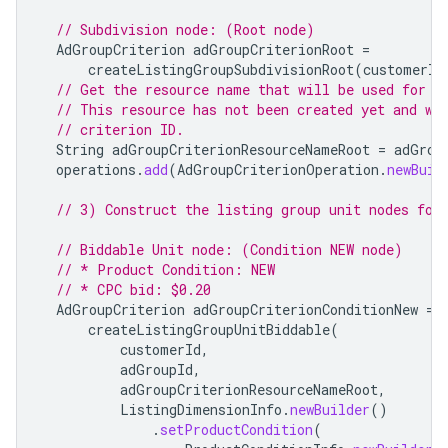
// Subdivision node: (Root node)
AdGroupCriterion
adGroupCriterionRoot
=
createListingGroupSubdivisionRoot
(
customerId
// Get the resource name that will be used for t
// This resource has not been created yet and wi
// criterion ID.
String
adGroupCriterionResourceNameRoot
=
adGrou
operations
.
add
(
AdGroupCriterionOperation
.
newBuil
// 3) Construct the listing group unit nodes for
// Biddable Unit node: (Condition NEW node)
// * Product Condition: NEW
// * CPC bid: $0.20
AdGroupCriterion
adGroupCriterionConditionNew
=
createListingGroupUnitBiddable
(
customerId
,
adGroupId
,
adGroupCriterionResourceNameRoot
,
ListingDimensionInfo
.
newBuilder
()
.
setProductCondition
(