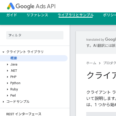
Ads API
ガイド
リファレンス
ライブラリとサンプル
ポリシ
す。AI 翻訳に
クライアント ライブラリ
概要
ホーム
プロダ
Java
.
NET
クライ
PHP
Python
Ruby
クライアント ラ
Perl
いて説明します
コードサンプル
は、1 つから
REST インターフェース