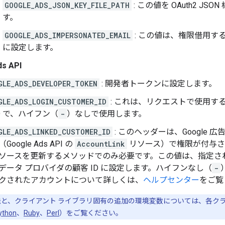
GOOGLE_ADS_JSON_KEY_FILE_PATH
: この値を OAuth2 J
す。
GOOGLE_ADS_IMPERSONATED_EMAIL
: この値は、権限借用す
に設定します。
ds API
GLE_ADS_DEVELOPER_TOKEN
: 開発者トークンに設定します。
GLE_ADS_LOGIN_CUSTOMER_ID
: これは、リクエストで使用す
ID で、ハイフン（
-
）なしで使用します。
GLE_ADS_LINKED_CUSTOMER_ID
: このヘッダーは、Google
Google Ads API の
AccountLink
リソース）で権限が付与さ
ソースを更新するメソッドでのみ必要です。この値は、指定された
データ プロバイダの顧客 ID に設定します。ハイフンなし（
-
クされたアカウントについて詳しくは、
ヘルプセンター
をご覧
と、クライアント ライブラリ固有の追加の環境変数については、各クラ
ython
、
Ruby
、
Perl
）をご覧ください。