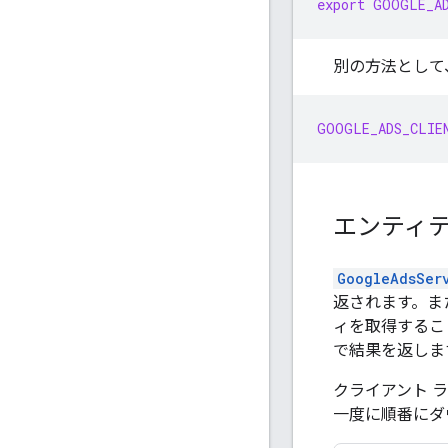
export
GOOGLE_A
別の方法として
GOOGLE_ADS_CLIE
エンティ
GoogleAdsSer
返されます。ま
ィを取得するこ
で結果を返しま
クライアント 
一度に順番にダ