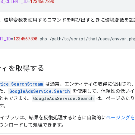
DS_CLIENT_ID
=
1234567890
、環境変数を使用するコマンドを呼び出すときに環境変数を設
NT_ID
=
1234567890
php
ティを取得する
vice.SearchStream
は通常、エンティティの取得に使用され
た、
GoogleAdsService.Search
を使用して、信頼性の低いイ
ともできます。
GoogleAdsService.Search
は、ページあたり 
す。
ライブラリは、結果を反復処理するときに自動的に
ページングを
ウンロードして処理できます。