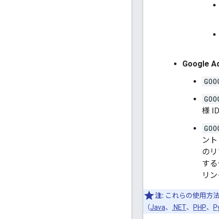
Google A
GOO
GOO
様 
GOO
ント（
のリ
する
リン
注:
これらの使用方法
（
Java
、
.NET
、
PHP
、
P