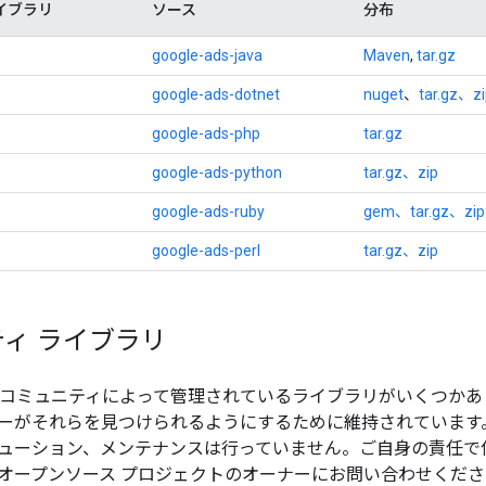
イブラリ
ソース
分布
google-ads-java
Maven
,
tar.gz
google-ads-dotnet
nuget
、
tar.gz、z
google-ads-php
tar.gz
google-ads-python
tar.gz、zip
google-ads-ruby
gem、tar.gz、zip
google-ads-perl
tar.gz、zip
ィ ライブラリ
 コミュニティによって管理されているライブラリがいくつか
ーがそれらを見つけられるようにするために維持されています
ューション、メンテナンスは行っていません。ご自身の責任で
オープンソース プロジェクトのオーナーにお問い合わせくださ