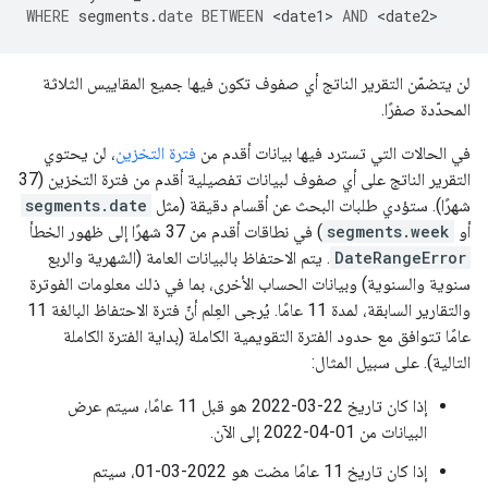
WHERE
segments
.
date
BETWEEN
<
date1
>
AND
<
date2
لن يتضمّن التقرير الناتج أي صفوف تكون فيها جميع المقاييس الثلاثة
المحدّدة صفرًا.
في الحالات التي تسترد فيها بيانات أقدم من
فترة التخزين
، لن يحتوي
التقرير الناتج على أي صفوف لبيانات تفصيلية أقدم من فترة التخزين (37
شهرًا). ستؤدي طلبات البحث عن أقسام دقيقة (مثل
segments.date
أو
segments.week
) في نطاقات أقدم من 37 شهرًا إلى ظهور الخطأ
DateRangeError
. يتم الاحتفاظ بالبيانات العامة (الشهرية والربع
سنوية والسنوية) وبيانات الحساب الأخرى، بما في ذلك معلومات الفوترة
والتقارير السابقة، لمدة 11 عامًا. يُرجى العِلم أنّ فترة الاحتفاظ البالغة 11
عامًا تتوافق مع حدود الفترة التقويمية الكاملة (بداية الفترة الكاملة
التالية). على سبيل المثال:
إذا كان تاريخ 22-03-2022 هو قبل 11 عامًا، سيتم عرض
البيانات من 01-04-2022 إلى الآن.
إذا كان تاريخ 11 عامًا مضت هو 2022-03-01، سيتم