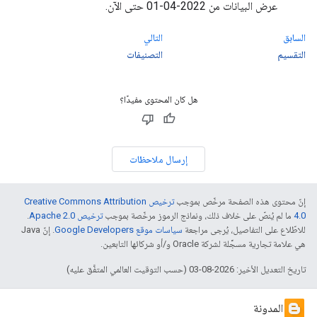
عرض البيانات من 2022-04-01 حتى الآن.
السابق
التالي
التقسيم
التصنيفات
هل كان المحتوى مفيدًا؟
إرسال ملاحظات
إنّ محتوى هذه الصفحة مرخّص بموجب
ترخيص Creative Commons Attribution
4.0‏
ما لم يُنصّ على خلاف ذلك، ونماذج الرموز مرخّصة بموجب
ترخيص Apache 2.0‏
.
للاطّلاع على التفاصيل، يُرجى مراجعة
سياسات موقع Google Developers‏
. إنّ Java
هي علامة تجارية مسجَّلة لشركة Oracle و/أو شركائها التابعين.
تاريخ التعديل الأخير: 2026-08-03 (حسب التوقيت العالمي المتفَّق عليه)
المدونة