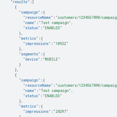
"results"
:[
{
"campaign"
:{
"resourceName"
:
"customers/1234567890/campaig
"name"
:
"Test campaign"
,
"status"
:
"ENABLED"
},
"metrics"
:{
"impressions"
:
"10922"
},
"segments"
:{
"device"
:
"MOBILE"
}
},
{
"campaign"
:{
"resourceName"
:
"customers/1234567890/campaig
"name"
:
"Test campaign"
,
"status"
:
"ENABLED"
},
"metrics"
:{
"impressions"
:
"28297"
},