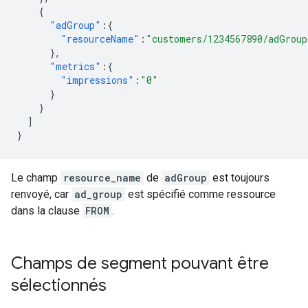
{
"adGroup"
:{
"resourceName"
:
"customers/1234567890/adGroup
},
"metrics"
:{
"impressions"
:
"0"
}
}
]
}
Le champ
resource_name
de
adGroup
est toujours
renvoyé, car
ad_group
est spécifié comme ressource
dans la clause
FROM
.
Champs de segment pouvant être
sélectionnés