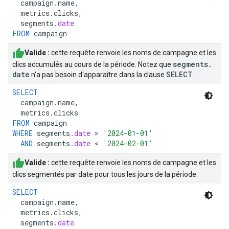
campaign
.
name
,
metrics
.
clicks
,
segments
.
date
FROM
campaign
Valide :
cette requête renvoie les noms de campagne et les
segments
.
clics accumulés au cours de la période. Notez que
date
SELECT
n'a pas besoin d'apparaître dans la clause
.
SELECT
campaign
.
name
,
metrics
.
clicks
FROM
campaign
WHERE
segments
.
date
>
'2024-01-01'
AND
segments
.
date
<
'2024-02-01'
Valide :
cette requête renvoie les noms de campagne et les
clics segmentés par date pour tous les jours de la période.
SELECT
campaign
.
name
,
metrics
.
clicks
,
segments
.
date