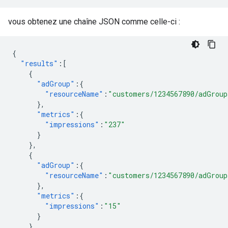
vous obtenez une chaîne JSON comme celle-ci :
{
"results"
:[
{
"adGroup"
:{
"resourceName"
:
"customers/1234567890/adGroup
},
"metrics"
:{
"impressions"
:
"237"
}
},
{
"adGroup"
:{
"resourceName"
:
"customers/1234567890/adGroup
},
"metrics"
:{
"impressions"
:
"15"
}
},