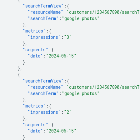
"searchTermView"
:{
"resourceName"
:
"customers/1234567890/searchT
"searchTerm"
:
"google photos"
},
"metrics"
:{
"impressions"
:
"3"
},
"segments"
:{
"date"
:
"2024-06-15"
}
},
{
"searchTermView"
:{
"resourceName"
:
"customers/1234567890/searchT
"searchTerm"
:
"google photos"
},
"metrics"
:{
"impressions"
:
"2"
},
"segments"
:{
"date"
:
"2024-06-15"
}