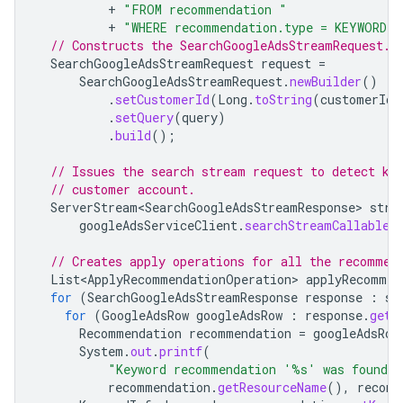
+
"FROM recommendation "
+
"WHERE recommendation.type = KEYWORD"
;
// Constructs the SearchGoogleAdsStreamRequest.
SearchGoogleAdsStreamRequest
request
=
SearchGoogleAdsStreamRequest
.
newBuilder
()
.
setCustomerId
(
Long
.
toString
(
customerId
)
.
setQuery
(
query
)
.
build
();
// Issues the search stream request to detect ke
// customer account.
ServerStream<SearchGoogleAdsStreamResponse>
stre
googleAdsServiceClient
.
searchStreamCallable
(
// Creates apply operations for all the recommen
List<ApplyRecommendationOperation>
applyRecommen
for
(
SearchGoogleAdsStreamResponse
response
:
st
for
(
GoogleAdsRow
googleAdsRow
:
response
.
getR
Recommendation
recommendation
=
googleAdsRow
System
.
out
.
printf
(
"Keyword recommendation '%s' was found 
recommendation
.
getResourceName
(),
recomm