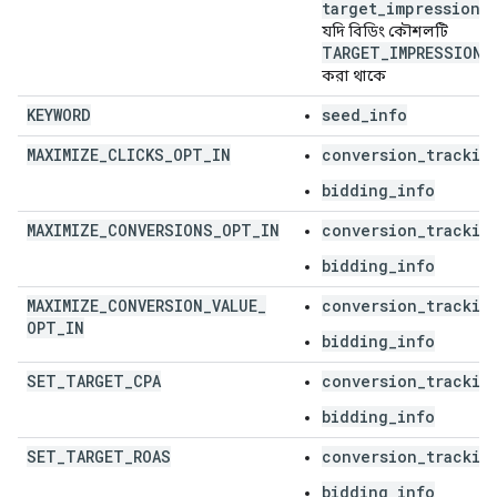
target_impression_
যদি বিডিং কৌশলটি
TARGET_IMPRESSION_
করা থাকে
KEYWORD
seed_info
MAXIMIZE
_
CLICKS
_
OPT
_
IN
conversion_trackin
bidding_info
MAXIMIZE
_
CONVERSIONS
_
OPT
_
IN
conversion_trackin
bidding_info
MAXIMIZE
_
CONVERSION
_
VALUE
_
conversion_trackin
OPT
_
IN
bidding_info
SET
_
TARGET
_
CPA
conversion_trackin
bidding_info
SET
_
TARGET
_
ROAS
conversion_trackin
bidding_info