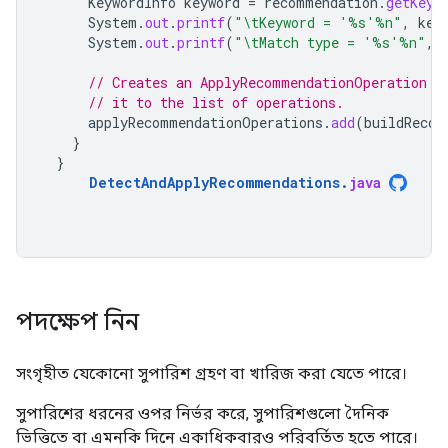
KeywordInfo
keyword
=
recommendation
.
getKeyw
System
.
out
.
printf
(
"\tKeyword = '%s'%n"
,
key
System
.
out
.
printf
(
"\tMatch type = '%s'%n"
,
// Creates an ApplyRecommendationOperation t
// it to the list of operations.
applyRecommendationOperations
.
add
(
buildRecom
}
}
DetectAndApplyRecommendations
.
java
পদক্ষেপ নিন
সংগৃহীত যেকোনো সুপারিশ গ্রহণ বা খারিজ করা যেতে পারে।
সুপারিশের ধরনের ওপর নির্ভর করে, সুপারিশগুলো দৈনিক
ভিত্তিতে বা এমনকি দিনে একাধিকবারও পরিবর্তিত হতে পারে।