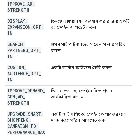
IMPROVE
_
AD
_
STRENGTH
DISPLAY
_
ডিসপ্লে এক্সপ্যানশন ব্যবহার করার জন্য একটি
EXPANSION
_
OPT
_
ক্যাম্পেইন আপডেট করুন
IN
SEARCH
_
গুগল সার্চ পার্টনারদের সাথে নাগাল প্রসারিত
PARTNERS
_
OPT
_
করুন
IN
CUSTOM
_
একটি কাস্টম অডিয়েন্স তৈরি করুন
AUDIENCE
_
OPT
_
IN
IMPROVE
_
DEMAND
_
ডিমান্ড জেন ক্যাম্পেইনে বিজ্ঞাপনের
GEN
_
AD
_
কার্যকারিতা বাড়ান
STRENGTH
UPGRADE
_
SMART
_
একটি স্মার্ট শপিং ক্যাম্পেইনকে পারফরম্যান্স
SHOPPING
_
ম্যাক্স ক্যাম্পেইনে আপগ্রেড করুন
CAMPAIGN
_
TO
_
PERFORMANCE
_
MAX