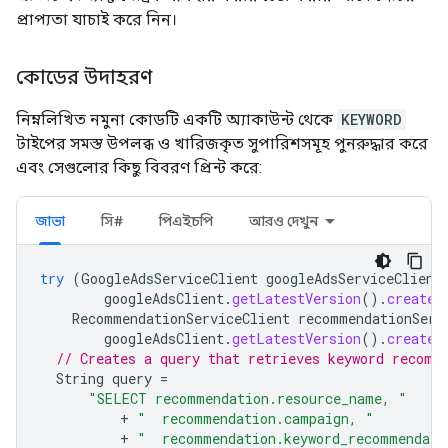
প্রাপ্যতা যাচাই করে নিন।
কোডের উদাহরণ
নিম্নলিখিত নমুনা কোডটি একটি অ্যাকাউন্ট থেকে
KEYWORD
টাইপের সমস্ত উপলব্ধ ও খারিজকৃত সুপারিশসমূহ পুনরুদ্ধার করে
এবং সেগুলোর কিছু বিবরণ প্রিন্ট করে:
জাভা
সি#
পিএইচপি
আরও দেখুন
try
(
GoogleAdsServiceClient
googleAdsServiceClient
googleAdsClient
.
getLatestVersion
().
createG
RecommendationServiceClient
recommendationServ
googleAdsClient
.
getLatestVersion
().
createR
// Creates a query that retrieves keyword recomm
String
query
=
"SELECT recommendation.resource_name, "
+
"  recommendation.campaign, "
+
"  recommendation.keyword_recommendati