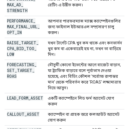
MAX
_
AD
_
রেটিং-এ উন্নীত করুন।
STRENGTH
PERFORMANCE
_
আপনার পারফরম্যান্স ম্যাক্স ক্যাম্পেইনগুলির
MAX
_
FINAL
_
URL
_
জন্য ফাইনাল ইউআরএল সম্প্রসারণ চালু
OPT
_
IN
করুন।
RAISE
_
TARGET
_
যখন টার্গেট CPA খুব কম থাকে এবং কনভার্সন
CPA
_
BID
_
TOO
_
খুব কম বা একেবারেই হয় না, তখন তা বাড়িয়ে
LOW
দিন।
FORECASTING
_
মৌসুমী কোনো ইভেন্টের আগে বাজেট বাড়ান,
SET
_
TARGET
_
যা ট্র্যাফিক বাড়াবে বলে পূর্বাভাস দেওয়া
ROAS
হয়েছে, এবং বিডিং কৌশল 'সর্বোচ্চ রূপান্তর
মান' থেকে পরিবর্তন করে 'ROAS' লক্ষ্যমাত্রায়
নিয়ে আসুন।
LEAD
_
FORM
_
ASSET
একটি ক্যাম্পেইনে লিড ফর্ম অ্যাসেট যোগ
করুন
CALLOUT
_
ASSET
ক্যাম্পেইন বা গ্রাহক স্তরে কলআউট অ্যাসেট
যোগ করুন