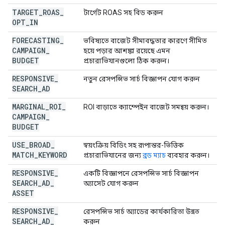
TARGET
_
ROAS
_
টার্গেট ROAS সহ বিড করুন
OPT
_
IN
FORECASTING
_
ভবিষ্যতে বাজেট সীমাবদ্ধতার কারণে সীমিত
CAMPAIGN
_
হয়ে পড়ার আশঙ্কা রয়েছে এমন
BUDGET
প্রচারাভিযানগুলো ঠিক করুন।
RESPONSIVE
_
নতুন রেসপন্সিভ সার্চ বিজ্ঞাপন যোগ করুন
SEARCH
_
AD
MARGINAL
_
ROI
_
ROI বাড়াতে ক্যাম্পেইন বাজেট সমন্বয় করুন।
CAMPAIGN
_
BUDGET
USE
_
BROAD
_
স্বয়ংক্রিয় বিডিং সহ রূপান্তর-ভিত্তিক
MATCH
_
KEYWORD
প্রচারাভিযানের জন্য
ব্রড ম্যাচ
ব্যবহার করুন।
RESPONSIVE
_
একটি বিজ্ঞাপনে রেসপন্সিভ সার্চ বিজ্ঞাপন
SEARCH
_
AD
_
অ্যাসেট যোগ করুন
ASSET
RESPONSIVE
_
রেসপন্সিভ সার্চ অ্যাডের কার্যকারিতা উন্নত
SEARCH
_
AD
_
করুন