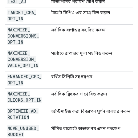
TEXT
_
AD
বিজ্ঞাপনের পরামর্শ যোগ করুন
TARGET
_
CPA
_
টার্গেট সিপিএ-এর সাথে বিড করুন
OPT
_
IN
MAXIMIZE
_
সর্বাধিক রূপান্তর সহ বিড করুন
CONVERSIONS
_
OPT
_
IN
MAXIMIZE
_
সর্বোচ্চ রূপান্তর মূল্য সহ বিড করুন
CONVERSION
_
VALUE
_
OPT
_
IN
ENHANCED
_
CPC
_
বর্ধিত সিপিসি সহ দরপত্র
OPT
_
IN
MAXIMIZE
_
সর্বাধিক ক্লিকের সাথে বিড করুন
CLICKS
_
OPT
_
IN
OPTIMIZE
_
AD
_
অপ্টিমাইজ করা বিজ্ঞাপন ঘূর্ণন ব্যবহার করুন
ROTATION
MOVE
_
UNUSED
_
সীমিত বাজেটে অভ্যস্ত নয় এমন পদক্ষেপ
BUDGET