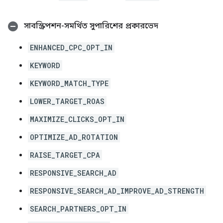
সাবস্ক্রিপশন-সমর্থিত সুপারিশের প্রকারভেদ
ENHANCED_CPC_OPT_IN
KEYWORD
KEYWORD_MATCH_TYPE
LOWER_TARGET_ROAS
MAXIMIZE_CLICKS_OPT_IN
OPTIMIZE_AD_ROTATION
RAISE_TARGET_CPA
RESPONSIVE_SEARCH_AD
RESPONSIVE_SEARCH_AD_IMPROVE_AD_STRENGTH
SEARCH_PARTNERS_OPT_IN