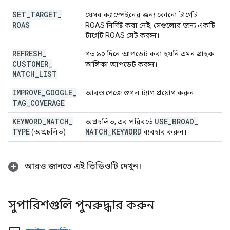
SET
_
TARGET
_
যেসব ক্যাম্পেইনের জন্য কোনো টার্গেট
ROAS
ROAS নির্দিষ্ট করা নেই, সেগুলোর জন্য একটি
টার্গেট ROAS সেট করুন।
REFRESH
_
গত ৯০ দিনে আপডেট করা হয়নি এমন গ্রাহক
CUSTOMER
_
তালিকা আপডেট করুন।
MATCH
_
LIST
IMPROVE
_
GOOGLE
_
আরও পেজে গুগল ট্যাগ প্রয়োগ করুন
TAG
_
COVERAGE
KEYWORD
_
MATCH
_
USE
_
BROAD
_
অপ্রচলিত, এর পরিবর্তে
TYPE
MATCH
_
KEYWORD
(অপ্রচলিত)
ব্যবহার করুন।
আরও জানতে এই ভিডিওটি দেখুন।
সুপারিশগুলি পুনরুদ্ধার করুন