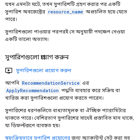
যখন এমনটা ঘটে, তখন সুপারিশটি গ্রহণ করার পর একটি
সুপারিশ অবজেক্টের
resource_name
অপ্রচলিত হয়ে যেতে
পারে।
সুপারিশগুলো পাওয়ার পরপরই সে অনুযায়ী পদক্ষেপ নেওয়া
একটি ভালো অভ্যাস।
সুপারিশগুলো প্রয়োগ করুন
ondemand_video
: সুপারিশগুলো প্রয়োগ করুন
আপনি
RecommendationService
এর
ApplyRecommendation
পদ্ধতি ব্যবহার করে সক্রিয় বা
খারিজ করা সুপারিশগুলো প্রয়োগ করতে পারেন।
সুপারিশের ধরণগুলিতে বাধ্যতামূলক বা ঐচ্ছিক প্যারামিটার
থাকতে পারে। বেশিরভাগ সুপারিশের সাথেই প্রস্তাবিত মান থাকে,
যা ডিফল্টরূপে ব্যবহৃত হয়।
স্বয়ংক্রিয়ভাবে সুপারিশ প্রয়োগের
জন্য অ্যাকাউন্ট সেট করা সব