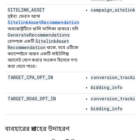
SITELINK
_
ASSET
campaign_sitelink_
দ্রষ্টব্য: ফেরত আসা
SitelinkAssetRecommendation
অবজেক্টটিতে খালি তালিকা থাকবে। যদি
Generate
Recommendations
Sitelink
Asset
রেসপন্সে একটি
Recommendation
থাকে, তবে এটিকে
ক্যাম্পেইনে অন্তত একটি সাইটলিঙ্ক
অ্যাসেট যোগ করার সংকেত হিসেবে গণ্য
করা যেতে পারে।
TARGET
_
CPA
_
OPT
_
IN
conversion_trackin
bidding_info
TARGET
_
ROAS
_
OPT
_
IN
conversion_trackin
bidding_info
ব্যবহারের প্রবাহের উদাহরণ