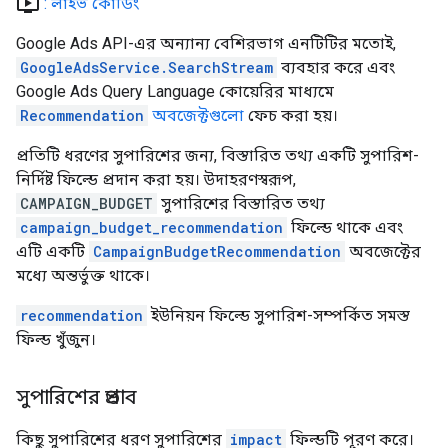
ondemand_video
: লাইভ কোডিং
Google Ads API-এর অন্যান্য বেশিরভাগ এনটিটির মতোই,
GoogleAdsService.SearchStream
ব্যবহার করে এবং
Google Ads Query Language কোয়েরির মাধ্যমে
Recommendation
অবজেক্টগুলো
ফেচ করা হয়।
প্রতিটি ধরণের সুপারিশের জন্য, বিস্তারিত তথ্য একটি সুপারিশ-
নির্দিষ্ট ফিল্ডে প্রদান করা হয়। উদাহরণস্বরূপ,
CAMPAIGN_BUDGET
সুপারিশের বিস্তারিত তথ্য
campaign_budget_recommendation
ফিল্ডে থাকে এবং
এটি একটি
CampaignBudgetRecommendation
অবজেক্টের
মধ্যে অন্তর্ভুক্ত থাকে।
recommendation
ইউনিয়ন ফিল্ডে সুপারিশ-সম্পর্কিত সমস্ত
ফিল্ড খুঁজুন।
সুপারিশের প্রভাব
কিছু সুপারিশের ধরণ সুপারিশের
impact
ফিল্ডটি পূরণ করে।